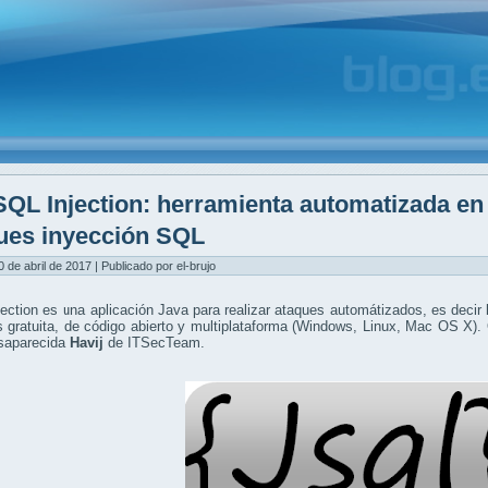
SQL Injection: herramienta automatizada en 
ues inyección SQL
0 de abril de 2017 | Publicado por el-brujo
ection es una aplicación Java para realizar ataques automátizados, es decir
s gratuita, de código abierto y multiplataforma (Windows, Linux, Mac OS X).
esaparecida
Havij
de ITSecTeam.