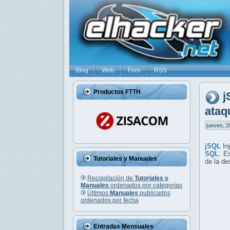
Blog
Web
Foro
RSS
Productos FTTH
j
ataq
jueves, 2
jSQL
Inj
SQL
. E
Tutoriales y Manuales
de la d
Recopilación de
Tutoriales y
Manuales
ordenados por categorías
Últimos
Manuales
publicados
ordenados por fecha
Entradas Mensuales