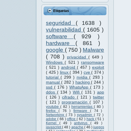
Etiquetas
seguridad
( 1638 )
vulnerabilidad
( 1605 )
software
( 929 )
hardware
( 861 )
google
( 750 )
Malware
( 708 )
privacidad
( 649 )
Windows
( 521 )
ransomware
( 521 )
android
( 457 )
exploit
( 425 )
linux
( 394 )
cve
( 374 )
tutorial
( 299 )
nvidia
( 293 )
manual
( 282 )
hacking
( 244 )
ssd
( 176 )
WhatsApp
( 173 )
ddos
( 134 )
Wifi
( 131 )
app
( 126 )
cifrado
( 121 )
twitter
( 121 )
programación
( 107 )
youtube
( 82 )
herramientas
( 80 )
firefox
( 76 )
firmware
( 74 )
Networking
( 73 )
sysadmin
( 72 )
adobe
( 66 )
office
( 62 )
hack
( 51 )
Kernel
( 49 )
antivirus
( 49 )
javascript
( 48 )
apache
( 46 )
juegos