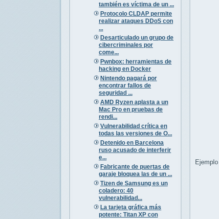
también es víctima de un ...
Protocolo CLDAP permite
realizar ataques DDoS con
...
Desarticulado un grupo de
cibercriminales por
come...
Pwnbox: herramientas de
hacking en Docker
Nintendo pagará por
encontrar fallos de
seguridad ...
AMD Ryzen aplasta a un
Mac Pro en pruebas de
rendi...
Vulnerabilidad crítica en
todas las versiones de O...
Detenido en Barcelona
ruso acusado de interferir
e...
Ejemplo 
Fabricante de puertas de
garaje bloquea las de un ...
Tizen de Samsung es un
coladero: 40
vulnerabilidad...
La tarjeta gráfica más
potente: Titan XP con