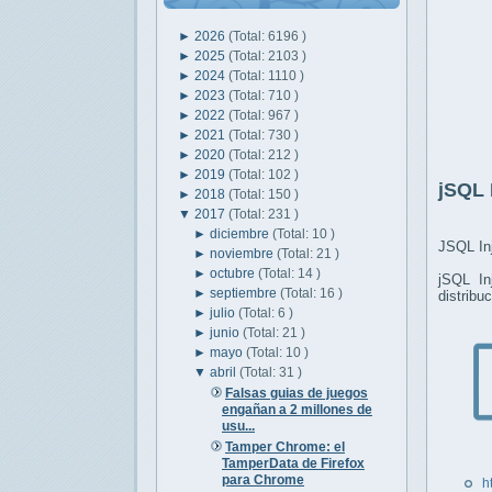
►
2026
(Total: 6196 )
►
2025
(Total: 2103 )
►
2024
(Total: 1110 )
►
2023
(Total: 710 )
►
2022
(Total: 967 )
►
2021
(Total: 730 )
►
2020
(Total: 212 )
►
2019
(Total: 102 )
jSQL 
►
2018
(Total: 150 )
▼
2017
(Total: 231 )
►
diciembre
(Total: 10 )
JSQL Inj
►
noviembre
(Total: 21 )
►
octubre
(Total: 14 )
jSQL In
►
septiembre
(Total: 16 )
distrib
►
julio
(Total: 6 )
►
junio
(Total: 21 )
►
mayo
(Total: 10 )
▼
abril
(Total: 31 )
Falsas guias de juegos
engañan a 2 millones de
usu...
Tamper Chrome: el
TamperData de Firefox
para Chrome
h