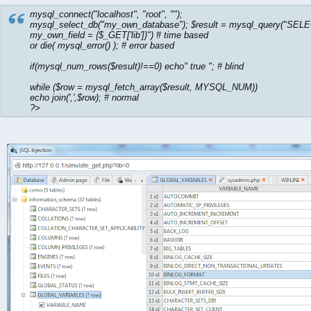
mysql_connect("localhost", "root", "");
mysql_select_db("my_own_database"); $result = mysql_query("SE
my_own_field = {$_GET['lib']}") # time based
or die( mysql_error() ); # error based
if(mysql_num_rows($result)!==0) echo" true "; # blind
while ($row = mysql_fetch_array($result, MYSQL_NUM))
echo join(',',$row); # normal
?>