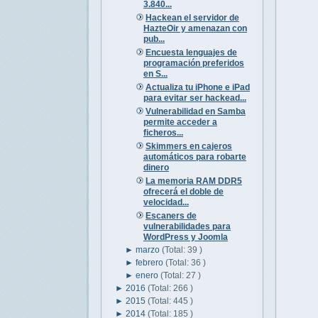
3.840...
Hackean el servidor de
HazteOir y amenazan con
pub...
Encuesta lenguajes de
programación preferidos
en S...
Actualiza tu iPhone e iPad
para evitar ser hackead...
Vulnerabilidad en Samba
permite acceder a
ficheros...
Skimmers en cajeros
automáticos para robarte
dinero
La memoria RAM DDR5
ofrecerá el doble de
velocidad...
Escaners de
vulnerabilidades para
WordPress y Joomla
►
marzo
(Total: 39 )
►
febrero
(Total: 36 )
►
enero
(Total: 27 )
►
2016
(Total: 266 )
►
2015
(Total: 445 )
►
2014
(Total: 185 )