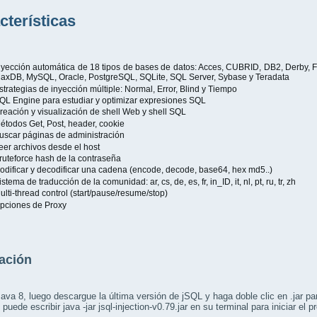
cterísticas
nyección automática de 18 tipos de bases de datos: Acces, CUBRID, DB2, Derby, F
axDB, MySQL, Oracle, PostgreSQL, SQLite, SQL Server, Sybase y Teradata
strategias de inyección múltiple: Normal, Error, Blind y Tiempo
QL Engine para estudiar y optimizar expresiones SQL
reación y visualización de shell Web y shell SQL
étodos Get, Post, header, cookie
uscar páginas de administración
eer archivos desde el host
ruteforce hash de la contraseña
odificar y decodificar una cadena (encode, decode, base64, hex md5..)
istema de traducción de la comunidad: ar, cs, de, es, fr, in_ID, it, nl, pt, ru, tr, zh
ulti-thread control (start/pause/resume/stop)
pciones de Proxy
lación
Java 8, luego descargue la última versión de jSQL y haga doble clic en .jar para
puede escribir java -jar jsql-injection-v0.79.jar en su terminal para iniciar el 