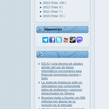
►
2013
(Total: 100 )
►
2012
(Total: 8 )
►
2011
(Total: 7 )
►
2010
(Total: 15 )
Síguenos en:
EEUU y una decena de aliados
alertan del uso de falsos
informáticos norcoreanos para
financiar programas nuclear y
balís
La Junta de Andalucía sufre un
ciberataque que compromete
datos de profesores y alumnos
almacenados en Séneca
Bruselas multa a Google con 890
millones por abusar de su
posición en el mercado