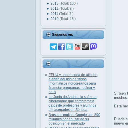
►
2013
(Total: 100 )
►
2012
(Total: 8 )
►
2011
(Total: 7 )
►
2010
(Total: 15 )
Síguenos en:
EEUU y una decena de aliados
alertan del uso de falsos
informáticos norcoreanos para
financiar programas nuclear y
balís
Si bien 
La Junta de Andalucía sufre un
muchos 
ciberataque que compromete
datos de profesores y alumnos
Esta her
almacenados en Séneca
Bruselas multa a Google con 890
Puede so
millones por abusar de su
nuevo en
posición en el mercado