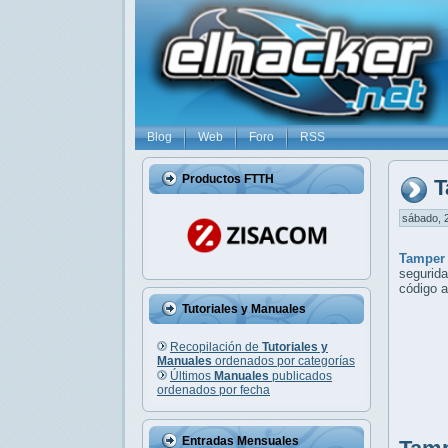
Blog
Web
Foro
RSS
Productos FTTH
T
sábado, 2
Tamper
segurid
código a
Tutoriales y Manuales
Recopilación de
Tutoriales y
Manuales
ordenados por categorías
Últimos
Manuales
publicados
ordenados por fecha
Entradas Mensuales