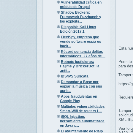
Vulnerabilidad crítica en
módulo de Drupal
Shadow Brokers:
Framework Fuzzbunch y
los exploits...
Disponible Kali Linux
Edición 2017.1
FlexiSpy, empresa que
vende software espía es
hack...
Esta nue
Récord sentencia delitos
informáticos: 27 años de ...
Permite 
Botnets justicieras:
para des
Hajime y BrickerBot; la
antít...
Tamper C
IDS/IPS Suricata
Demandan a Bose por
https:/
espiar la música con sus
auric...
Apps fraudulentas en
Requier
Google Play
Múltiples vulnerabilidades
Tamper 
Smart-Wifi de routers L...
solicit
jSQL Injection:
XMLHttp
herramienta automatizada
en Java p...
Vea lo q
El ayuntamiento de Rialp
AJAX, T