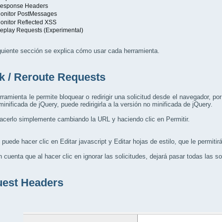
esponse Headers
onitor PostMessages
onitor Reflected XSS
eplay Requests (Experimental)
guiente sección se explica cómo usar cada herramienta.
k / Reroute Requests
ramienta le permite bloquear o redirigir una solicitud desde el navegador, por
minificada de jQuery, puede redirigirla a la versión no minificada de jQuery.
cerlo simplemente cambiando la URL y haciendo clic en Permitir.
puede hacer clic en Editar javascript y Editar hojas de estilo, que le permitir
 cuenta que al hacer clic en ignorar las solicitudes, dejará pasar todas las so
est Headers