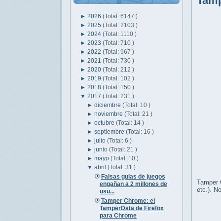
Tamp
►
2026
(Total: 6147 )
►
2025
(Total: 2103 )
►
2024
(Total: 1110 )
►
2023
(Total: 710 )
►
2022
(Total: 967 )
►
2021
(Total: 730 )
►
2020
(Total: 212 )
►
2019
(Total: 102 )
►
2018
(Total: 150 )
▼
2017
(Total: 231 )
►
diciembre
(Total: 10 )
►
noviembre
(Total: 21 )
►
octubre
(Total: 14 )
►
septiembre
(Total: 16 )
►
julio
(Total: 6 )
►
junio
(Total: 21 )
►
mayo
(Total: 10 )
▼
abril
(Total: 31 )
Falsas guias de juegos
Tamper C
engañan a 2 millones de
etc.). N
usu...
Tamper Chrome: el
TamperData de Firefox
para Chrome