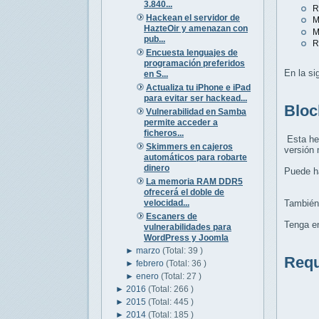
3.840...
R
Hackean el servidor de
M
HazteOir y amenazan con
M
pub...
R
Encuesta lenguajes de
programación preferidos
En la si
en S...
Actualiza tu iPhone e iPad
para evitar ser hackead...
Bloc
Vulnerabilidad en Samba
permite acceder a
ficheros...
Esta her
Skimmers en cajeros
versión 
automáticos para robarte
dinero
Puede ha
La memoria RAM DDR5
ofrecerá el doble de
velocidad...
También 
Escaners de
Tenga en
vulnerabilidades para
WordPress y Joomla
►
marzo
(Total: 39 )
Requ
►
febrero
(Total: 36 )
►
enero
(Total: 27 )
►
2016
(Total: 266 )
►
2015
(Total: 445 )
►
2014
(Total: 185 )