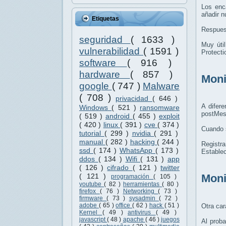
Los enc
añadir 
Etiquetas
Respues
seguridad
( 1633 )
Muy úti
vulnerabilidad
( 1591 )
Protecti
software
( 916 )
hardware
( 857 )
Moni
google
( 747 )
Malware
( 708 )
privacidad
( 646 )
A difer
Windows
( 521 )
ransomware
postMes
( 519 )
android
( 455 )
exploit
( 420 )
linux
( 391 )
cve
( 374 )
Cuando s
tutorial
( 299 )
nvidia
( 291 )
manual
( 282 )
hacking
( 244 )
Registra
ssd
( 174 )
WhatsApp
( 173 )
Establec
ddos
( 134 )
Wifi
( 131 )
app
( 126 )
cifrado
( 121 )
twitter
( 121 )
Moni
programación
( 105 )
youtube
( 82 )
herramientas
( 80 )
firefox
( 76 )
Networking
( 73 )
firmware
( 73 )
sysadmin
( 72 )
adobe
( 65 )
office
( 62 )
hack
( 51 )
Otra car
Kernel
( 49 )
antivirus
( 49 )
javascript
( 48 )
apache
( 46 )
juegos
Al prob