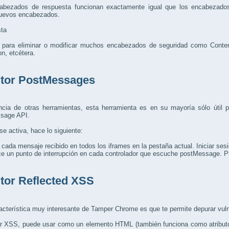
abezados de respuesta funcionan exactamente igual que los encabezados d
nuevos encabezados.
ta
l para eliminar o modificar muchos encabezados de seguridad como Conten
on, etcétera.
tor PostMessages
encia de otras herramientas, esta herramienta es en su mayoría sólo útil
sage API.
e activa, hace lo siguiente:
 cada mensaje recibido en todos los iframes en la pestaña actual. Iniciar ses
e un punto de interrupción en cada controlador que escuche postMessage. Pu
tor Reflected XSS
acterística muy interesante de Tamper Chrome es que te permite depurar vul
ar XSS, puede usar
como un elemento HTML (también funciona como atributo