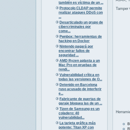
también es víctima de un ...
Protocolo CLDAP permite
Tamper C
realizar ataques DDoS con
...
Desarticulado un grupo de
cibercriminales por
come...
Pwnbox: herramientas de
hacking en Docker
Nintendo pagará por
encontrar fallos de
seguridad ...
AMD Ryzen aplasta a un
Mac Pro en pruebas de
rendi...
Vulnerabilidad crítica en
todas las versiones de O...
Detenido en Barcelona
ruso acusado de interferir
e...
Fabricante de puertas de
garaje bloquea las de un ...
Tizen de Samsung es un
Herrami
coladero: 40
vulnerabilidad...
La tarjeta gráfica más
B
potente: Titan XP con
R