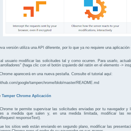
va versión utiliza una API diferente, por lo que ya no requiere una aplicació
al usuario modificar las solicitudes tal y como ocurren. Para usarlo, actua
arrolladores" (haga clic con el botón izquierdo del ratón en el elemento -> ins
hrome aparecerá en una nueva pestaña. Consulte el tutorial aquí:
/github.com/google/tamperchrome/blob/master/README.md
e
Tamper Chrome Aplicación
Chrome te permite supervisar las solicitudes enviadas por tu navegador y 
udes a medida que salen y, en una medida limitada, modificar las re
Request responseText).
ue los sitios web están enviando en segundo plano, modificar las presentaci
amper Chrome pone el poder de su navegador en sus manos.