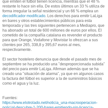
que emiten el fútbol tienen licencia, mientras que el 48 %
restante lo hace sin ella. De estos últimos un 33 % utiliza de
forma irregular la señal residencial y un 66 % emplea un
decodificador modificado
. Los derechos para emitir LaLiga
en bares y otros establecimientos públicos para esta
temporada y las tres siguientes pertenecen a Mediapro, que
ha abonado un total de 600 millones de euros por ellos. El
cometido de la compañía catalana es revender el producto
para que Orange, Vodafone y Movistar lo ofrezcan a sus
clientes por 265, 338,8 y 395,67 euros al mes,
respectivamente.
El sector hostelero denuncia que desde el pasado mes de
septiembre se ha producido una "desproporcionada subida"
del precio para emitir LaLiga. Afirman además que se ha
creado una "situación de alarma", ya que en algunos casos
la factura del fútbol es superior a la de suministros básicos
como el agua y la luz.
Fuentes:
https://www.elotrolado.net/noticia_una-macrooperacion-
policial-descubre-1-200-bares-emitiendo-sin-licencia-