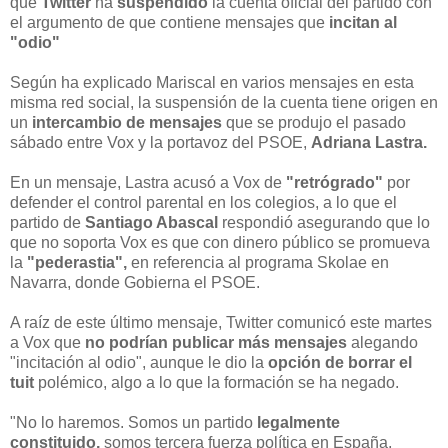
que
Twitter
ha
suspendido
la cuenta oficial del partido con
el argumento de que contiene mensajes que
incitan al
"odio"
Según ha explicado Mariscal en varios mensajes en esta
misma red social, la suspensión de la cuenta tiene origen en
un
intercambio de mensajes
que se produjo el pasado
sábado entre Vox y la portavoz del PSOE,
Adriana Lastra.
En un mensaje, Lastra acusó a Vox de
"retrógrado"
por
defender el control parental en los colegios, a lo que el
partido de
Santiago Abascal
respondió asegurando que lo
que no soporta Vox es que con dinero público se promueva
la
"pederastia",
en referencia al programa Skolae en
Navarra, donde Gobierna el PSOE.
A raíz de este último mensaje, Twitter comunicó este martes
a Vox que
no podrían publicar más mensajes
alegando
"incitación al odio", aunque le dio la
opción de borrar el
tuit
polémico, algo a lo que la formación se ha negado.
"No lo haremos. Somos un partido
legalmente
constituido,
somos tercera fuerza política en España,