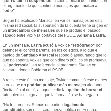
que
Twitter
ha
suspendido
la cuenta oficial del partido con
el argumento de que contiene mensajes que
incitan al
"odio"
Según ha explicado Mariscal en varios mensajes en esta
misma red social, la suspensión de la cuenta tiene origen en
un
intercambio de mensajes
que se produjo el pasado
sábado entre Vox y la portavoz del PSOE,
Adriana Lastra.
En un mensaje, Lastra acusó a Vox de
"retrógrado"
por
defender el control parental en los colegios, a lo que el
partido de
Santiago Abascal
respondió asegurando que lo
que no soporta Vox es que con dinero público se promueva
la
"pederastia",
en referencia al programa Skolae en
Navarra, donde Gobierna el PSOE.
A raíz de este último mensaje, Twitter comunicó este martes
a Vox que
no podrían publicar más mensajes
alegando
"incitación al odio", aunque le dio la
opción de borrar el
tuit
polémico, algo a lo que la formación se ha negado.
"No lo haremos. Somos un partido
legalmente
constituido,
somos tercera fuerza política en España,