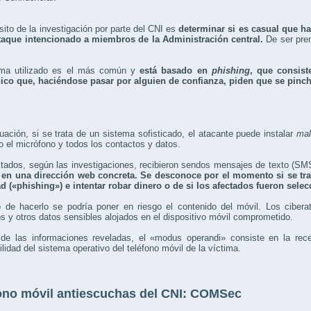
sito de la investigación por parte del CNI es
determinar si es casual que hay
taque intencionado a miembros de la Administración central.
De ser prem
ema utilizado es el más común y
está basado en
phishing
, que consis
nico que, haciéndose pasar por alguien de confianza, piden que se pinch
uación, si se trata de un sistema sofisticado, el atacante puede instalar
mal
 el micrófono y todos los contactos y datos.
ctados, según las investigaciones, recibieron sendos mensajes de texto (S
 en una dirección web concreta. Se desconoce por el momento si se tra
ad («phishing») e intentar robar dinero o de si los afectados fueron se
 de hacerlo se podría poner en riesgo el contenido del móvil. Los cibera
s y otros datos sensibles alojados en el dispositivo móvil comprometido.
 de las informaciones reveladas, el «modus operandi» consiste en la rec
ilidad del sistema operativo del teléfono móvil de la víctima.
ono móvil antiescuchas del CNI: COMSec