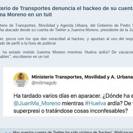
terio de Transportes denuncia el hackeo de su cuenta 
a Moreno en un tuit
sterio de Transportes, Movilidad y Agenda Urbana, del Gobierno de Pedro 
ha atacado desde su cuenta de Twitter a Juanma Moreno, presidente de la Ju
ter, pocos son los que dan veracidad al hackeo, y apuntan al uso del res
do de perfil a la hora de publicar.
 ha estado metido Juanma Moreno mientras Huelva ardía? De vacacion
ables", escribieron en un tuit
Hoy nuestra cuenta de Twitter ha sido víctima de 'hackeo'. Maliciosa