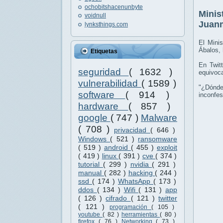
ochobitshacenunbyte
Minis
voidnull
Juanm
lynksthings.com
El Mini
Ábalos, 
Etiquetas
En Twit
seguridad
( 1632 )
equivoca
vulnerabilidad
( 1589 )
"¿Dónde
software
( 914 )
inconfes
hardware
( 857 )
google
( 747 )
Malware
( 708 )
privacidad
( 646 )
Windows
( 521 )
ransomware
( 519 )
android
( 455 )
exploit
( 419 )
linux
( 391 )
cve
( 374 )
tutorial
( 299 )
nvidia
( 291 )
manual
( 282 )
hacking
( 244 )
ssd
( 174 )
WhatsApp
( 173 )
ddos
( 134 )
Wifi
( 131 )
app
( 126 )
cifrado
( 121 )
twitter
( 121 )
programación
( 105 )
youtube
( 82 )
herramientas
( 80 )
firefox
( 76 )
Networking
( 73 )