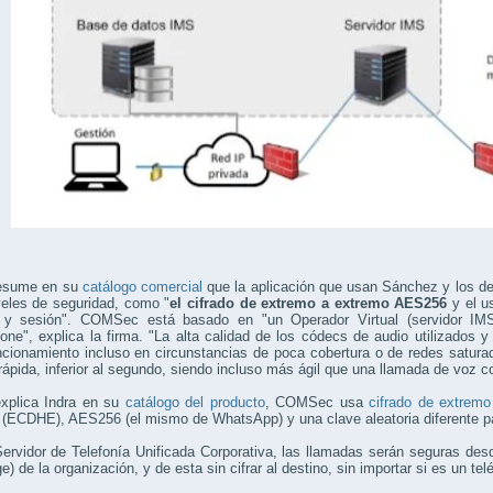
resume en su
catálogo comercial
que la aplicación que usan Sánchez y los 
veles de seguridad, como "
el cifrado de extremo a extremo AES256
y el us
 y sesión". COMSec está basado en "un Operador Virtual (servidor IMS)
ne", explica la firma. "La alta calidad de los códecs de audio utilizados
cionamiento incluso en circunstancias de poca cobertura o de redes satura
ápida, inferior al segundo, siendo incluso más ágil que una llamada de voz 
xplica Indra en su
catálogo del producto
, COMSec usa
cifrado de extrem
 (ECDHE), AES256 (el mismo de WhatsApp) y una clave aleatoria diferente p
Servidor de Telefonía Unificada Corporativa, las llamadas serán seguras d
) de la organización, y de esta sin cifrar al destino, sin importar si es un te