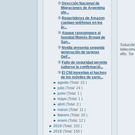
Dirección Nacional de
Migraciones de Argentina
afe...
Repartidores de Amazon
cuelgan teléfonos en los
ár...
Ataque ransomware al
hospital Moisès Broggi de
San...
Soluci
Nvidia presenta segunda
telecom
generación de tarjetas
ello. Se
GeF...
Fallo de seguridad permite
saltarse la confirmació...
El CNI investiga el hackeo
de los móviles de vario...
►
agosto
(Total: 22 )
►
julio
(Total: 24 )
►
junio
(Total: 1 )
►
mayo
(Total: 1 )
►
abril
(Total: 2 )
►
marzo
(Total: 11 )
►
febrero
(Total: 20 )
►
enero
(Total: 12 )
►
2019
(Total: 102 )
►
2018
(Total: 150 )