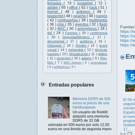
firmware
( 73 )
sysadmin
( 72 )
adobe
( 65 )
office
( 62 )
hack
( 51 )
Kernel
( 49 )
antivirus
( 49 )
javascript
( 48 )
apache
( 46 )
juegos
( 42 )
contraseñas
( 39 )
multimedia
( 36 )
cms
( 35 )
eventos
( 32 )
flash
Fuentes
( 32 )
MAC
( 30 )
anonymous
( 28 )
https://
ssl
( 24 )
Forense
( 20 )
conferencia
https://
( 20 )
SeguridadWireless
( 17 )
https://
documental
( 17 )
auditoría
( 15 )
https://
Debugger
( 14 )
Rootkit
( 14 )
lizard
squad
( 14 )
metasploit
( 13 )
técnicas
hacking
( 13 )
Virtualización
( 11 )
delitos
Entr
( 11 )
reversing
( 10 )
adamo
( 9 )
Ehn-
Dev
( 7 )
MAC Adress
( 6 )
antimalware
( 6 )
oclHashcat
( 5 )
Entradas populares
Memoria DDR5 de 500
El 5G r
euros al precio de una
seguir
hamburguesa
crecie
Un usuario de Reddit
España
adquirió una memoria
el nue
DDR5 de 32 GB
progra
valorada en 500 euros por solo 12,50
Gobier
euros en una tienda de segunda mano.
17,...