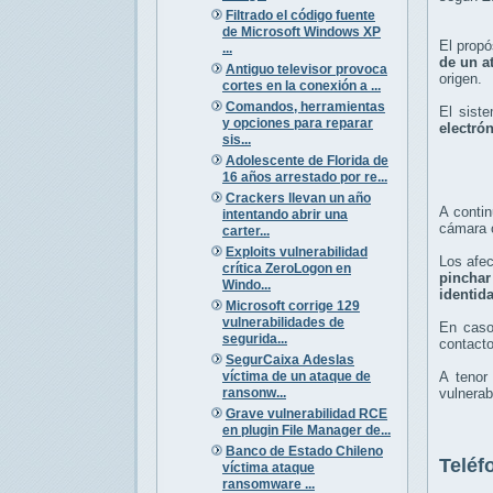
Filtrado el código fuente
de Microsoft Windows XP
El propó
...
de un a
Antiguo televisor provoca
origen.
cortes en la conexión a ...
Comandos, herramientas
El sist
y opciones para reparar
electró
sis...
Adolescente de Florida de
16 años arrestado por re...
Crackers llevan un año
A contin
intentando abrir una
cámara o
carter...
Exploits vulnerabilidad
Los afe
crítica ZeroLogon en
pinchar
Windo...
identid
Microsoft corrige 129
vulnerabilidades de
En caso
segurida...
contacto
SegurCaixa Adeslas
víctima de un ataque de
A tenor
ransonw...
vulnerab
Grave vulnerabilidad RCE
en plugin File Manager de...
Banco de Estado Chileno
Teléf
víctima ataque
ransomware ...