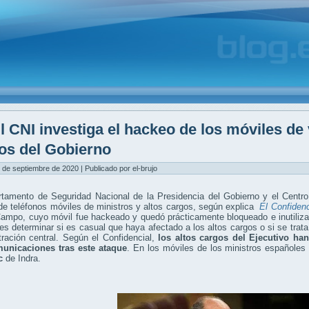
l CNI investiga el hackeo de los móviles de 
os del Gobierno
 de septiembre de 2020 | Publicado por el-brujo
tamento de Seguridad Nacional de la Presidencia del Gobierno y el Centro 
e teléfonos móviles de ministros y altos cargos, según explica
El Confidenc
ampo, cuyo móvil fue hackeado y quedó prácticamente bloqueado e inutilizado
es determinar si es casual que haya afectado a los altos cargos o si se tra
ración central. Según el Confidencial,
los altos cargos del Ejecutivo han
unicaciones tras este ataque
. En los móviles de los ministros españole
c
de Indra.