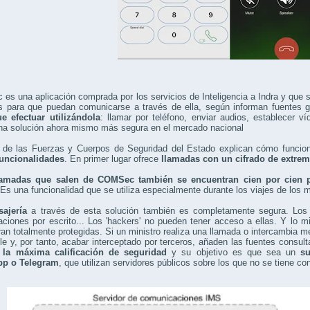
s una aplicación comprada por los servicios de Inteligencia a Indra y que s
os para que puedan comunicarse a través de ella, según informan fuentes
ue efectuar utilizándola
: llamar por teléfono, enviar audios, establecer 
una solución ahora mismo más segura en el mercado nacional
 de las Fuerzas y Cuerpos de Seguridad del Estado explican cómo funciona
funcionalidades
. En primer lugar ofrece
llamadas con un cifrado de extre
lamadas que salen de COMSec también se encuentran cien por cien p
 Es una funcionalidad que se utiliza especialmente durante los viajes de los 
sajería
a través de esta solución también es completamente segura. Los 
ciones por escrito... Los 'hackers' no pueden tener acceso a ellas. Y lo 
an totalmente protegidas. Si un ministro realiza una llamada o intercambia me
le y, por tanto, acabar interceptado por terceros, añaden las fuentes consul
 la máxima calificación de seguridad
y su objetivo es que sea un
sus
pp o Telegram
, que utilizan servidores públicos sobre los que no se tiene con