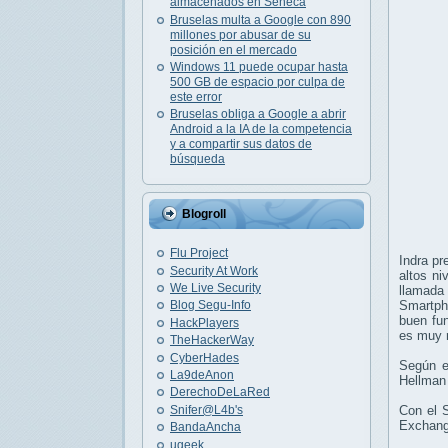
almacenados en Séneca
Bruselas multa a Google con 890
millones por abusar de su
posición en el mercado
Windows 11 puede ocupar hasta
500 GB de espacio por culpa de
este error
Bruselas obliga a Google a abrir
Android a la IA de la competencia
y a compartir sus datos de
búsqueda
Blogroll
Flu Project
Indra p
Security At Work
altos ni
We Live Security
llamada
Smartpho
Blog Segu-Info
buen fun
HackPlayers
es muy r
TheHackerWay
CyberHades
Según e
La9deAnon
Hellman
DerechoDeLaRed
Snifer@L4b's
Con el 
Exchange
BandaAncha
ugeek