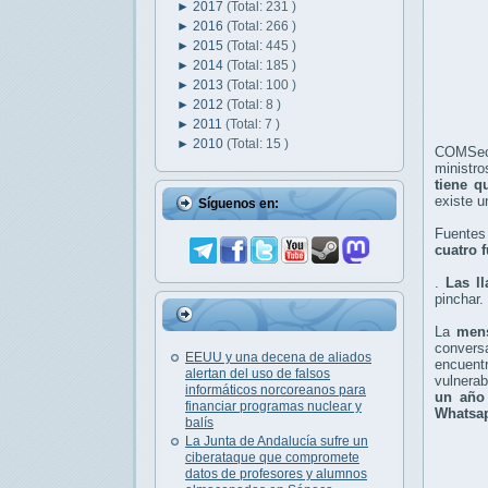
►
2017
(Total: 231 )
►
2016
(Total: 266 )
►
2015
(Total: 445 )
►
2014
(Total: 185 )
►
2013
(Total: 100 )
►
2012
(Total: 8 )
►
2011
(Total: 7 )
►
2010
(Total: 15 )
COMSec e
ministr
tiene q
existe 
Síguenos en:
Fuentes
cuatro 
.
Las l
pinchar.
La
men
conversa
EEUU y una decena de aliados
encuentr
alertan del uso de falsos
vulnerab
informáticos norcoreanos para
un año
financiar programas nuclear y
Whatsa
balís
La Junta de Andalucía sufre un
ciberataque que compromete
datos de profesores y alumnos