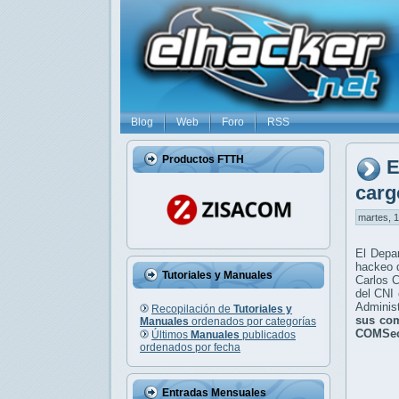
Blog
Web
Foro
RSS
Productos FTTH
E
carg
martes, 1
El Depar
hackeo d
Tutoriales y Manuales
Carlos C
del CNI 
Administ
Recopilación de
Tutoriales y
sus com
Manuales
ordenados por categorías
COMSe
Últimos
Manuales
publicados
ordenados por fecha
Entradas Mensuales