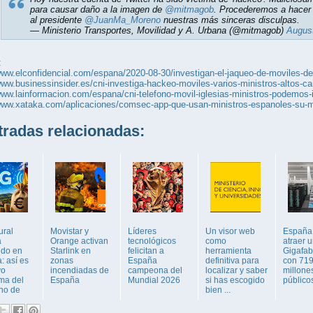
para causar daño a la imagen de
@mitmagob
. Procederemos a hacer 
al presidente
@JuanMa_Moreno
nuestras más sinceras disculpas.
— Ministerio Transportes, Movilidad y A. Urbana (@mitmagob)
August
:
www.elconfidencial.com/espana/2020-08-30/investigan-el-jaqueo-de-moviles-de
www.businessinsider.es/cni-investiga-hackeo-moviles-varios-ministros-altos-c
www.lainformacion.com/espana/cni-telefono-movil-iglesias-ministros-podemos-
www.xataka.com/aplicaciones/comsec-app-que-usan-ministros-espanoles-su-mo
adas relacionadas:
ural
Movistar y
Líderes
Un visor web
España
á
Orange activan
tecnológicos
como
atraer 
ndo en
Starlink en
felicitan a
herramienta
Gigafab
: así es
zonas
España
definitiva para
con 71
vo
incendiadas de
campeona del
localizar y saber
millone
ma del
España
Mundial 2026
si has escogido
público
no de
bien ...