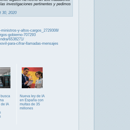
las investigaciones pertinentes y pedimos
 30, 2020
-ministros-y-altos-cargos_2729308/
argos-gobierno-707293
indra/6538271/
vil-para-cifrar-llamadas-mensajes
 busca
Nueva ley de IA
una
en España con
 de IA
multas de 35
9
millones
s
s