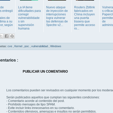
 de
La IA tiene
Nuevo ataque
Routers Zbtlink
Vulnera
s entregó
dificultades para
de inyección de
fabricados en
s crític
corregir
interrupciones
China incluyen
Papercl
ales de
vulnerabilidade
logra vulnerar
una puerta
permite
tima a su
s sin
las defensas de
trasera que
de
or, según
supervisión
Spectre v2...
permite acceso
adminis
.
humana
ro...
uetas:
cve
,
Kernel
,
poc
,
vulnerabilidad
,
Windows
entarios :
PUBLICAR UN COMENTARIO
Los comentarios pueden ser revisados en cualquier momento por los modera
Serán publicados aquellos que cumplan las siguientes condiciones:
- Comentario acorde al contenido del post.
- Prohibido mensajes de tipo SPAM.
- Evite incluir links innecesarios en su comentario.
- Contenidos ofensivos, amenazas e insultos no serán permitidos.