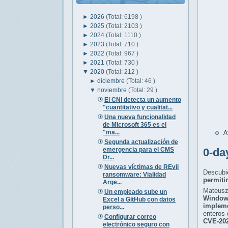
►
2026
(Total: 6198 )
►
2025
(Total: 2103 )
►
2024
(Total: 1110 )
►
2023
(Total: 710 )
►
2022
(Total: 967 )
►
2021
(Total: 730 )
▼
2020
(Total: 212 )
►
diciembre
(Total: 46 )
▼
noviembre
(Total: 29 )
El CNI detecta un aumento
"cuantitativo y cualitat...
Una nueva funcionalidad
de Microsoft 365 es el
"ma...
A
Segunda actualización de
emergencia para el CMS
0-da
Dr...
Nuevas víctimas de REvil
Descubi
ransomware: Vialidad
permiti
Arge...
Mateusz
Un empleado sube un
Window
Excel a GitHub con datos
impleme
perso...
enteros 
Configurar correo
CVE-202
electrónico seguro con