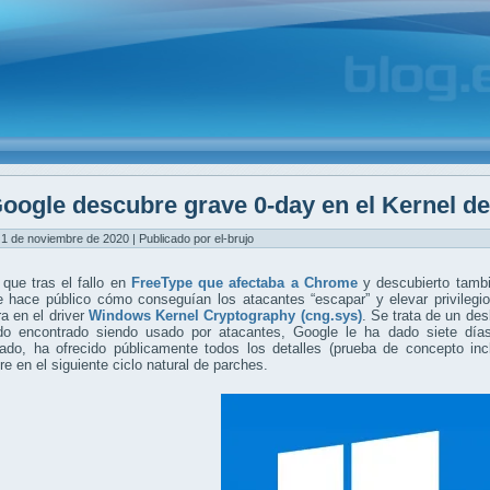
oogle descubre grave 0-day en el Kernel d
1 de noviembre de 2020 | Publicado por el-brujo
que tras el fallo en
FreeType que afectaba a Chrome
y descubierto tambi
e hace público cómo conseguían los atacantes “escapar” y elevar privilegi
a en el driver
Windows Kernel Cryptography (cng.sys)
. Se trata de un d
do encontrado siendo usado por atacantes, Google le ha dado siete días 
nado, ha ofrecido públicamente todos los detalles (prueba de concepto in
e en el siguiente ciclo natural de parches.