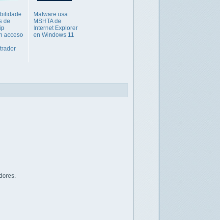
bilidade
Malware usa
as de
MSHTA de
ip
Internet Explorer
n acceso
en Windows 11
trador
dores.