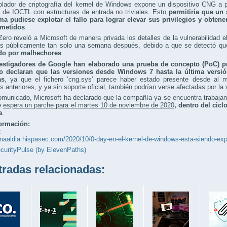
rolador de criptografía del kernel de Windows expone un dispositivo CNG 
 de IOCTL con estructuras de entrada no triviales. Esto
permitiría que un 
ema pudiese explotar el fallo para lograr elevar sus privilegios y obte
metidos
.
Zero reveló a Microsoft de manera privada los detalles de la vulnerabilidad
los públicamente tan solo una semana después, debido a que se detectó q
do por malhechores
.
estigadores de Google han elaborado una prueba de concepto (PoC) pr
 declaran que las versiones desde Windows 7 hasta la última versi
as
, ya que el fichero ‘cng.sys’ parece haber estado presente desde al 
s anteriores, y ya sin soporte oficial, también podrían verse afectadas por la 
municado, Microsoft ha declarado que la compañía ya se encuentra trabajand
se
espera un parche para el martes 10 de noviembre de 2020
, dentro del cic
a
.
ormación:
:
unaaldia.hispasec.com/2020/10/0-day-en-el-kernel-de-windows-esta-siendo-ex
curityPulse (by ElevenPaths)
adas relacionadas: