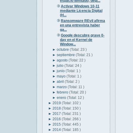
espacio ilimitado; deja...
Activar Windows 10-11
mediante Licencia Digital
(H...
Ransomware REvil afirma
en una entrevista haber
ga...
Google descubre grave 0-
day en el Kernel de
Window...
►
octubre
(Total: 23 )
►
septiembre
(Total: 21 )
►
agosto
(Total: 22 )
►
julio
(Total: 24 )
►
junio
(Total: 1 )
►
mayo
(Total: 1 )
►
abril
(Total: 2 )
►
marzo
(Total: 11 )
►
febrero
(Total: 20 )
►
enero
(Total: 12 )
►
2019
(Total: 102 )
►
2018
(Total: 150 )
►
2017
(Total: 231 )
►
2016
(Total: 266 )
►
2015
(Total: 445 )
►
2014
(Total: 185 )