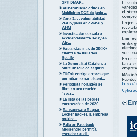
SPF, DMAR...
El cont
variedad
Vulnerabilidad crítica en
el sist
MobileIron RCE de junio ...
compro
Zero Day: vulnerabilidad
Project 
2FA bypass en cPanel y
revelar
WHM
explota
Investigador descubre
accidentalmente 0-day en
Los inv
Win...
embargo
afectad
Expuestas más de 300K+
versione
cuentas de usuarios
Spotify
En un co
tanto, 
La Generalitat Catalunya
empres
sufre un fallo de segurid...
TikTok corrige errores que
Más inf
permitían tomar el cont...
Fuentes
https://
Periodista holandés se
filtra en una reunión
CyberSe
"secr...
La lista de las peores
Entr
contraseñas de 2020
Ransomware Ragnar
Locker hackea la empresa
multina...
Fallo en Facebook
Messenger permitía
escuchar audi...