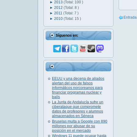
►
2013
(Total: 100 )
►
2012
(Total: 8 )
►
2011
(Total: 7 )
Entrada
►
2010
(Total: 15 )
Síguenos en:
EEUU y una decena de aliados
alertan del uso de falsos
informáticos norcoreanos para
financiar programas nuclear y
balís
La Junta de Andalucía sufre un
ciberataque que compromete
datos de profesores y alumnos
almacenados en Séneca
Bruselas multa a Google con 890
millones por abusar de su
posición en el mercado
Windows 11 puede ocupar hasta