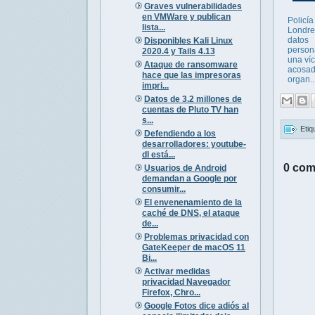
Graves vulnerabilidades
en VMWare y publican
Policía
lista...
Londre
datos
Disponibles Kali Linux
person
2020.4 y Tails 4.13
una víc
Ataque de ransomware
acosad
hace que las impresoras
organ..
impri...
Datos de 3.2 millones de
cuentas de Pluto TV han
s...
Etiq
Defendiendo a los
desarrolladores: youtube-
dl está...
0 com
Usuarios de Android
demandan a Google por
consumir...
El envenenamiento de la
caché de DNS, el ataque
de...
Problemas privacidad con
GateKeeper de macOS 11
Bi...
Activar medidas
privacidad Navegador
Firefox, Chro...
Google Fotos dice adiós al