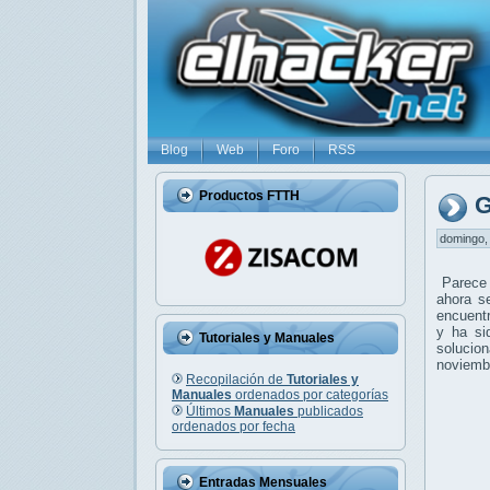
Blog
Web
Foro
RSS
Productos FTTH
G
domingo, 
Parece 
ahora s
encuentr
y ha si
Tutoriales y Manuales
solucio
noviembr
Recopilación de
Tutoriales y
Manuales
ordenados por categorías
Últimos
Manuales
publicados
ordenados por fecha
Entradas Mensuales