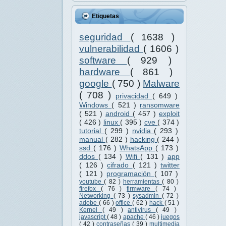
Etiquetas
seguridad
( 1638 )
vulnerabilidad
( 1606 )
software
( 929 )
hardware
( 861 )
google
( 750 )
Malware
( 708 )
privacidad
( 649 )
Windows
( 521 )
ransomware
( 521 )
android
( 457 )
exploit
( 426 )
linux
( 395 )
cve
( 374 )
tutorial
( 299 )
nvidia
( 293 )
manual
( 282 )
hacking
( 244 )
ssd
( 176 )
WhatsApp
( 173 )
ddos
( 134 )
Wifi
( 131 )
app
( 126 )
cifrado
( 121 )
twitter
( 121 )
programación
( 107 )
youtube
( 82 )
herramientas
( 80 )
firefox
( 76 )
firmware
( 74 )
Networking
( 73 )
sysadmin
( 72 )
adobe
( 66 )
office
( 62 )
hack
( 51 )
Kernel
( 49 )
antivirus
( 49 )
javascript
( 48 )
apache
( 46 )
juegos
( 42 )
contraseñas
( 39 )
multimedia