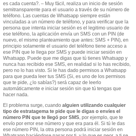
es cada cuenta?. – Muy fácil, realiza un inicio de sesión
semitransparente para el usuario a través de su número de
teléfono. Las cuentas de Whatsapp siempre están
vinculadas a un número de teléfono, y para verificar que la
persona que intenta iniciar sesión es el legitimo usuario de
ese teléfono, la aplicación envía un SMS con un PIN (de
nuevo, el mismo planteamiento que antes: SMS + PIN), en
principio solamente el usuario del teléfono tiene acceso a
ese PIN que le llega por SMS y puede iniciar sesión en
Whatsapp. Puede que me digas que tú tienes Whatsapp y
nunca has recibido ese SMS, en realidad si lo has recibido,
pero no lo has visto. Si le has dado permisos a Whatsapp
para que pueda leer tus SMS (Si, es uno de los permisos
que te pide, ¿lo sabías?) será capaz de leerlo
automáticamente e iniciar sesión sin que tú tengas que
hacer nada.
El problema surge, cuando
alguien utilizando cualquier
tipo de estratagema te pide que le digas o envíes el
número PIN que te llegó por SMS
, por ejemplo, que te
envío por error ese número y que era para él. Si tú le das
ese número PIN, la otra persona podrá iniciar sesión en
Whatsapp haciéndose pasar por ti, y lo que es peor, a ti se