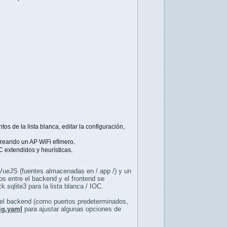
s de la lista blanca, editar la configuración,
creando un AP WiFi efímero.
OC extendidos y heurísticas.
 VueJS (fuentes almacenadas en / app /) y un
os entre el backend y el frontend se
.sqlite3 para la lista blanca / IOC.
e el backend (como puertos predeterminados,
ig.yaml
para ajustar algunas opciones de