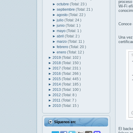
proceso 
►
octubre
(Total: 23 )
Wi-Fi ef
►
septiembre
(Total: 21 )
conocimi
►
agosto
(Total: 22 )
►
julio
(Total: 24 )
Conoce 
►
junio
(Total: 1 )
►
mayo
(Total: 1 )
►
abril
(Total: 2 )
Una vez 
►
marzo
(Total: 11 )
certific
►
febrero
(Total: 20 )
►
enero
(Total: 12 )
►
2019
(Total: 102 )
►
2018
(Total: 150 )
►
2017
(Total: 231 )
►
2016
(Total: 266 )
►
2015
(Total: 445 )
►
2014
(Total: 185 )
►
2013
(Total: 100 )
►
2012
(Total: 8 )
►
2011
(Total: 7 )
►
2010
(Total: 15 )
Síguenos en:
El backe