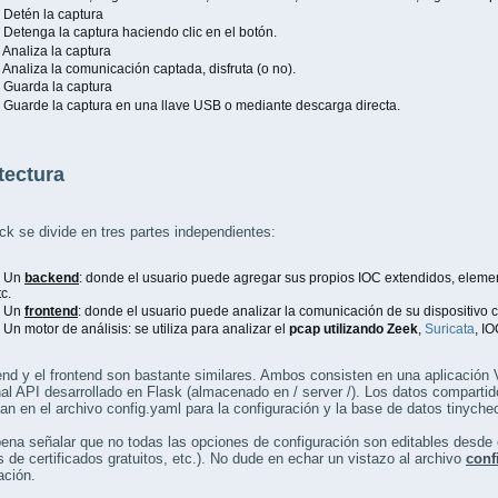
etén la captura
etenga la captura haciendo clic en el botón.
naliza la captura
naliza la comunicación captada, disfruta (o no).
uarda la captura
uarde la captura en una llave USB o mediante descarga directa.
tectura
k se divide en tres partes independientes:
Un
backend
: donde el usuario puede agregar sus propios IOC extendidos, elemento
tc.
Un
frontend
: donde el usuario puede analizar la comunicación de su dispositivo 
n motor de análisis: se utiliza para analizar el
pcap utilizando Zeek
,
Suricata
, I
nd y el frontend son bastante similares. Ambos consisten en una aplicación
nal API desarrollado en Flask (almacenado en / server /). Los datos compartid
n en el archivo config.yaml para la configuración y la base de datos tinycheck
pena señalar que no todas las opciones de configuración son editables desd
 de certificados gratuitos, etc.). No dude en echar un vistazo al archivo
conf
ación.