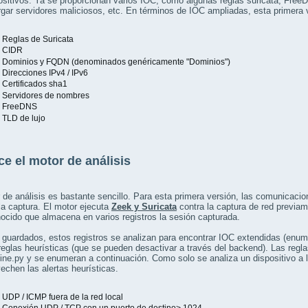
ositivos. Ya se proporcionan varios IOC, como algunas reglas suricata, Fre
rgar servidores maliciosos, etc. En términos de IOC ampliadas, esta primera
eglas de Suricata
CIDR
ominios y FQDN (denominados genéricamente "Dominios")
irecciones IPv4 / IPv6
ertificados sha1
ervidores de nombres
reeDNS
LD de lujo
e el motor de análisis
 de análisis es bastante sencillo. Para esta primera versión, las comunicacio
la captura. El motor ejecuta
Zeek y Suricata
contra la captura de red previa
cido que almacena en varios registros la sesión capturada.
guardados, estos registros se analizan para encontrar IOC extendidas (enum
reglas heurísticas (que se pueden desactivar a través del backend). Las regla
ne.py y se enumeran a continuación. Como solo se analiza un dispositivo a l
echen las alertas heurísticas.
DP / ICMP fuera de la red local
onexión UDP / TCP con un puerto de destino> 1024