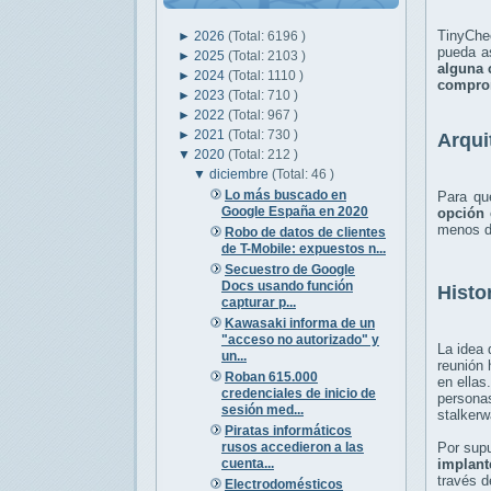
TinyChec
►
2026
(Total: 6196 )
pueda a
►
2025
(Total: 2103 )
alguna
►
2024
(Total: 1110 )
comprom
►
2023
(Total: 710 )
►
2022
(Total: 967 )
►
2021
(Total: 730 )
Arqui
▼
2020
(Total: 212 )
▼
diciembre
(Total: 46 )
Lo más buscado en
Para qu
Google España en 2020
opción 
menos de
Robo de datos de clientes
de T-Mobile: expuestos n...
Secuestro de Google
Docs usando función
Histo
capturar p...
Kawasaki informa de un
"acceso no autorizado" y
La idea 
un...
reunión 
Roban 615.000
en ellas
credenciales de inicio de
personas
sesión med...
stalkerw
Piratas informáticos
rusos accedieron a las
Por sup
cuenta...
implant
través d
Electrodomésticos