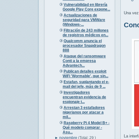
t
Vulnerabilidad en librería
Google Play Core expone...
Una vez 
Actualizaciones de
seguridad para VMWare
Cono
(Windows-...
Filtración de 243 millones
de registros médicos en...
Qualcomm anuncia el
procesador Snapdragon
888
Ataque del ransomware
Conti a la empresa
Advantech...
Publican detalles exploit
WiFi 'Wormable', que sin...
Estafan, suplantando el e-
mail del jefe, más de 9 ...
Investigadores
encuentran evidencia de
espionaje t...
Arrestan 3 estafadores
nigerianos por atacar a
mil...
Raspberry Pi 4 Model B+ -
Qué modelo comprar -
Asu...
La inter
►
noviembre
(Total: 29 )