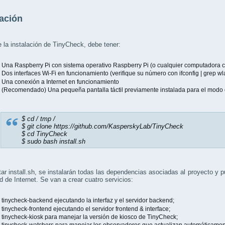
lación
 la instalación de TinyCheck, debe tener:
na Raspberry Pi con sistema operativo Raspberry Pi (o cualquier computadora co
os interfaces Wi-Fi en funcionamiento (verifique su número con ifconfig | grep wlan
na conexión a Internet en funcionamiento
Recomendado) Una pequeña pantalla táctil previamente instalada para el modo 
$ cd / tmp /
$ git clone https://github.com/KasperskyLab/TinyCheck
$ cd TinyCheck
$ sudo bash install.sh
tar install.sh, se instalarán todas las dependencias asociadas al proyecto y 
d de Internet. Se van a crear cuatro servicios:
inycheck-backend ejecutando la interfaz y el servidor backend;
inycheck-frontend ejecutando el servidor frontend & interface;
inycheck-kiosk para manejar la versión de kiosco de TinyCheck;