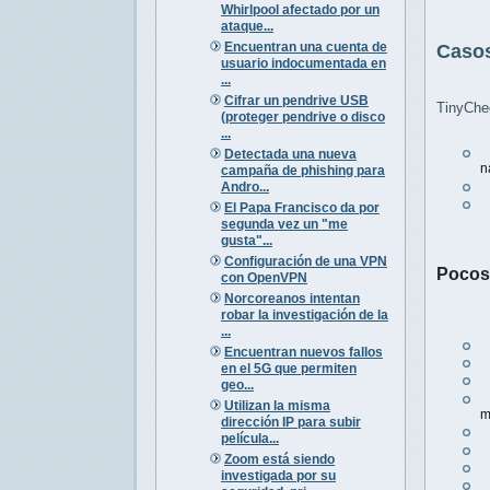
Whirlpool afectado por un
ataque...
Encuentran una cuenta de
Casos
usuario indocumentada en
...
Cifrar un pendrive USB
TinyChec
(proteger pendrive o disco
...
A
Detectada una nueva
n
campaña de phishing para
Andro...
E
T
El Papa Francisco da por
segunda vez un "me
gusta"...
Configuración de una VPN
Pocos 
con OpenVPN
Norcoreanos intentan
robar la investigación de la
...
D
Encuentran nuevos fallos
D
en el 5G que permiten
C
geo...
E
Utilizan la misma
m
dirección IP para subir
C
película...
U
Zoom está siendo
I
investigada por su
E