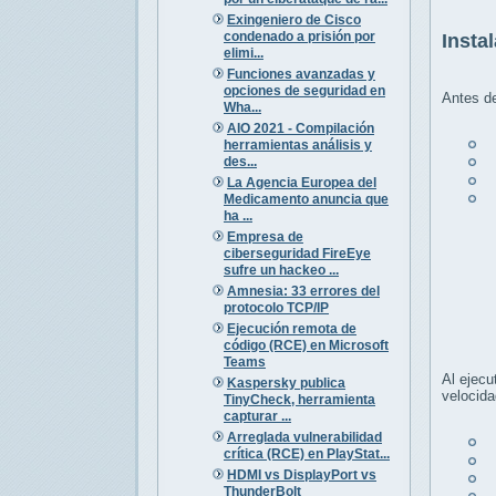
Exingeniero de Cisco
condenado a prisión por
Insta
elimi...
Funciones avanzadas y
opciones de seguridad en
Antes de
Wha...
AIO 2021 - Compilación
U
herramientas análisis y
des...
D
U
La Agencia Europea del
(
Medicamento anuncia que
ha ...
Empresa de
ciberseguridad FireEye
sufre un hackeo ...
Amnesia: 33 errores del
protocolo TCP/IP
Ejecución remota de
código (RCE) en Microsoft
Teams
Al ejecu
Kaspersky publica
velocida
TinyCheck, herramienta
capturar ...
Arreglada vulnerabilidad
t
crítica (RCE) en PlayStat...
t
HDMI vs DisplayPort vs
t
ThunderBolt