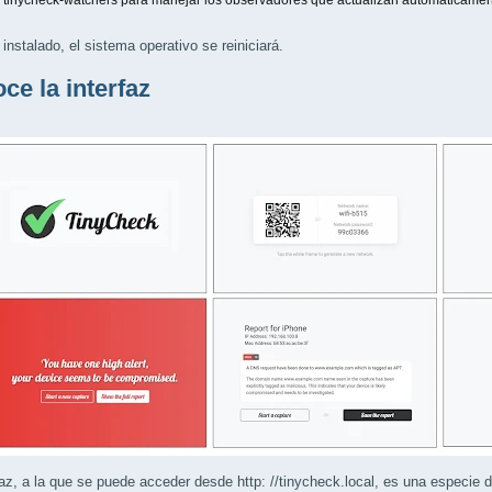
inycheck-watchers para manejar los observadores que actualizan automáticamente
instalado, el sistema operativo se reiniciará.
ce la interfaz
faz, a la que se puede acceder desde http: //tinycheck.local, es una especie d