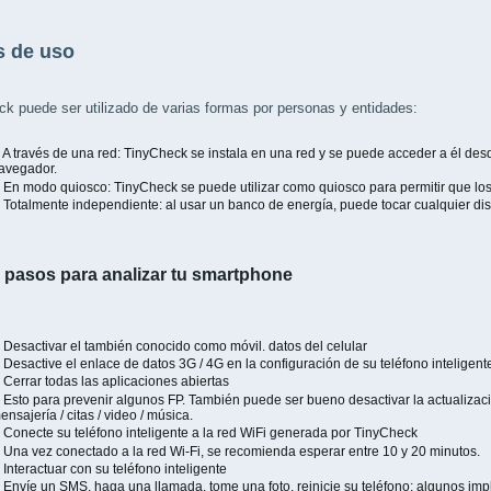
 de uso
k puede ser utilizado de varias formas por personas y entidades:
 través de una red: TinyCheck se instala en una red y se puede acceder a él desd
avegador.
n modo quiosco: TinyCheck se puede utilizar como quiosco para permitir que los v
otalmente independiente: al usar un banco de energía, puede tocar cualquier disp
pasos para analizar tu smartphone
esactivar el también conocido como móvil. datos del celular
esactive el enlace de datos 3G / 4G en la configuración de su teléfono inteligent
errar todas las aplicaciones abiertas
sto para prevenir algunos FP. También puede ser bueno desactivar la actualizaci
ensajería / citas / video / música.
onecte su teléfono inteligente a la red WiFi generada por TinyCheck
na vez conectado a la red Wi-Fi, se recomienda esperar entre 10 y 20 minutos.
nteractuar con su teléfono inteligente
nvíe un SMS, haga una llamada, tome una foto, reinicie su teléfono; algunos imp