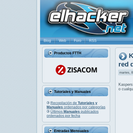
Blog
Web
Foro
RSS
Productos FTTH
K
red 
martes, 8
Kaspers
o cualqu
Tutoriales y Manuales
Recopilación de
Tutoriales y
Manuales
ordenados por categorías
Últimos
Manuales
publicados
ordenados por fecha
Entradas Mensuales