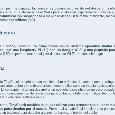
k permite capturar fácilmente las comunicaciones de red desde un teléfono
sociar a un punto de acceso Wi-Fi para analizarlas rápidamente. Esto se 
 comunicación sospechosa
o maliciosa desde un teléfono inteligente, media
iso específicos
(IoC).
tectura
e funcione, necesita una computadora con un
sistema operativo similar 
es usar una Raspberry Pi (3+) con un dongle Wi-Fi y una pequeña panta
 $ 50) le permite tocar cualquier dispositivo Wi-Fi, en cualquier lugar.
ria
de TinyCheck ocurrió en una reunión sobre artículos de acecho con un refugi
hablamos sobre cómo detectar fácilmente stalkerware sin instalar aplicaciones
. El concepto inicial era desarrollar un pequeño dispositivo de quiosco basad
 sin conocimientos de tecnología para probar sus teléfonos inteligentes con
are o cualquier software espía.
uesto, T
inyCheck también se puede utilizar para detectar cualquier comu
es patrocinados por el estado
. Permite al usuario final impulsar sus propi
e un backend para detectar algunos fantasmas a través del cable.