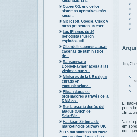
seguridad, pri...
D
Qubes OS, uno de los
D
sistemas operativos más
A
segur...
A
Microsoft, Google, Cisco y
G
otros presentan un escr...
G
Los iPhones de 36
periodistas fueron
espiados util...
Ciberdelincuentes atacan
Arqui
cadenas de suministros
de...
Ransomware
TinyChec
DoppelPaymer acosa a las
víctimas que s...
Ministros de la UE exigen
e
cifrado en
comunicacione...
U
Filtran datos de
ordenadores a través de la
RAM co...
El backe
Rusia estaría detrás del
punto fi
ataque (Orion de
almacena
SolarWin...
Vale la 
Hackean Sistema de
emisores
marketing de Subway UK
configur
115 mil alumnos sin clase
por un ciberataque de ra...