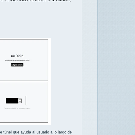
 las IOC / listas blancas de URL externas;
e túnel que ayuda al usuario a lo largo del