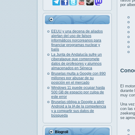
falsos p
por albe
R
D
EEUU y una decena de aliados
D
alertan del uso de falsos
C
informáticos norcoreanos para
S
financiar programas nuclear y
F
balís
T
La Junta de Andalucía sufre un
ciberataque que compromete
datos de profesores y alumnos
almacenados en Séneca
Conoc
Bruselas multa a Google con 890
millones por abusar de su
posición en el mercado
El motor
Windows 11 puede ocupar hasta
durante 
500 GB de espacio por culpa de
muy cono
este error
Bruselas obliga a Google a abrir
Una vez 
Android a la IA de la competencia
con las 
y a compartir sus datos de
zeekengi
búsqueda
se aprov
U
Blogroll
C