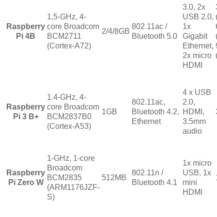
3.0, 2x
1.5-GHz, 4-
USB 2.0,
Raspberry
core Broadcom
802.11ac /
1x
2/4/8GB
Pi 4B
BCM2711
Bluetooth 5.0
Gigabit
(Cortex-A72)
Ethernet,
2x micro
HDMI
4 x USB
1.4-GHz, 4-
802.11ac,
2.0,
Raspberry
core Broadcom
1GB
Bluetooth 4.2,
HDMI,
Pi 3 B+
BCM2837B0
Ethernet
3.5mm
(Cortex-A53)
audio
1-GHz, 1-core
1x micro
Broadcom
Raspberry
802.11n /
USB, 1x
BCM2835
512MB
Pi Zero W
Bluetooth 4.1
mini
(ARM1176JZF-
HDMI
S)