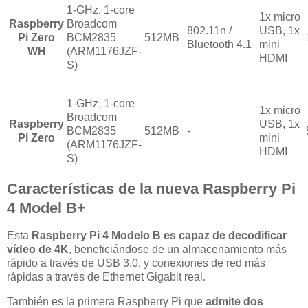
1-GHz, 1-core
1x micro
Raspberry
Broadcom
802.11n /
USB, 1x
Pi Zero
BCM2835
512MB
Bluetooth 4.1
mini
WH
(ARM1176JZF-
HDMI
S)
1-GHz, 1-core
1x micro
Broadcom
Raspberry
USB, 1x
BCM2835
512MB
-
Pi Zero
mini
(ARM1176JZF-
HDMI
S)
Características de la nueva Raspberry Pi
4 Model B+
Esta
Raspberry Pi 4 Modelo B es capaz de decodificar
vídeo de 4K
, beneficiándose de un almacenamiento más
rápido a través de USB 3.0, y conexiones de red más
rápidas a través de Ethernet Gigabit real.
También es la primera Raspberry Pi que
admite dos