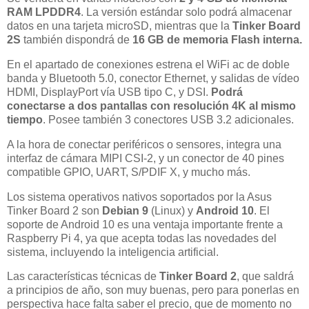
RAM LPDDR4
. La versión estándar solo podrá almacenar
datos en una tarjeta microSD, mientras que la
Tinker Board
2S
también dispondrá de
16 GB de memoria Flash interna.
En el apartado de conexiones estrena el WiFi ac de doble
banda y Bluetooth 5.0, conector Ethernet, y salidas de vídeo
HDMI, DisplayPort vía USB tipo C, y DSI.
Podrá
conectarse a dos pantallas con resolución 4K al mismo
tiempo
. Posee también 3 conectores USB 3.2 adicionales.
A la hora de conectar periféricos o sensores, integra una
interfaz de cámara MIPI CSI-2, y un conector de 40 pines
compatible GPIO, UART, S/PDIF X, y mucho más.
Los sistema operativos nativos soportados por la Asus
Tinker Board 2 son
Debian 9
(Linux) y
Android 10
. El
soporte de Android 10 es una ventaja importante frente a
Raspberry Pi 4, ya que acepta todas las novedades del
sistema, incluyendo la inteligencia artificial.
Las características técnicas de
Tinker Board 2
, que saldrá
a principios de año, son muy buenas, pero para ponerlas en
perspectiva hace falta saber el precio, que de momento no