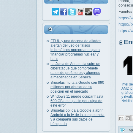
marca, 
consecu
Fuentes
https://
https://
https:/
Entr
EEUU y una decena de aliados
alertan del uso de falsos
informáticos norcoreanos para
financiar programas nuclear y
balís
La Junta de Andalucía sufre un
ciberataque que compromete
datos de profesores y alumnos
almacenados en Séneca
Bruselas multa a Google con 890
Intel s
millones por abusar de su
AMD pa
posición en el mercado
gráfic
Windows 11 puede ocupar hasta
y rival
500 GB de espacio por culpa de
Nvidia
este error
Bruselas obliga a Google a abrir
Android a la IA de la competencia
y a compartir sus datos de
búsqueda
Etiq