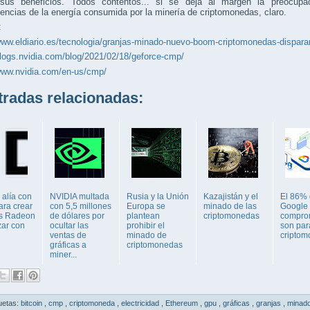
sus beneficios. Todos contentos... si se deja al margen la preocupac
encias de la energía consumida por la minería de criptomonedas, claro.
:
www.eldiario.es/tecnologia/granjas-minado-nuevo-boom-criptomonedas-dispara
blogs.nvidia.com/blog/2021/02/18/geforce-cmp/
/www.nvidia.com/en-us/cmp/
adas relacionadas:
e alía con
NVIDIA multada
Rusia y la Unión
Kazajistán y el
El 86%
ra crear
con 5,5 millones
Europa se
minado de las
Google
os Radeon
de dólares por
plantean
criptomonedas
compro
izar con
ocultar las
prohibir el
son par
ventas de
minado de
cripto
gráficas a
criptomonedas
miner...
uetas:
bitcoin
,
cmp
,
criptomoneda
,
electricidad
,
Ethereum
,
gpu
,
gráficas
,
granjas
,
minad