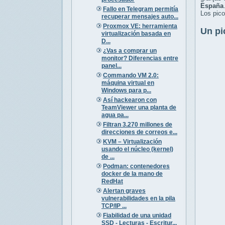
España
Fallo en Telegram permitía
Los pico
recuperar mensajes auto...
Proxmox VE: herramienta
Un pi
virtualización basada en
D...
¿Vas a comprar un
monitor? Diferencias entre
panel...
Commando VM 2.0:
máquina virtual en
Windows para p...
Así hackearon con
TeamViewer una planta de
agua pa...
Filtran 3.270 millones de
direcciones de correos e...
KVM – Virtualización
usando el núcleo (kernel)
de ...
Podman: contenedores
docker de la mano de
RedHat
Alertan graves
vulnerabilidades en la pila
TCP/IP ...
Fiabilidad de una unidad
SSD - Lecturas - Escritur...