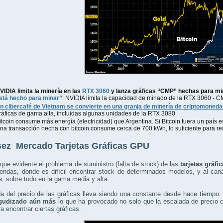
VIDIA limita la minería en las
RTX 3060
y lanza gráficas “CMP” hechas para mi
stá hecho para minar”
: NVIDIA limita la capacidad de minado de la RTX 3060 - C
n cibercafé de Vietnam se convierte en una granja de minería de criptomoneda
ráficas de gama alta, incluidas algunas unidades de la RTX 3080
itcoin consume más energía (electricidad) que Argentina. Si Bitcoin fuera un país 
na transacción hecha con bitcoin consume cerca de 700 kWh, lo suficiente para re
ez Mercado Tarjetas Gráficas GPU
ue evidente el problema de suministro (falta de stock) de las
tarjetas gráfi
iendas, donde es difícil encontrar stock de determinados modelos, y al cana
 sobre todo en la gama media y alta.
da del precio de las gráficas lleva siendo una constante desde hace tiempo
agudizado aún más
lo que ha provocado no solo que la escalada de precio 
ra encontrar ciertas gráficas.