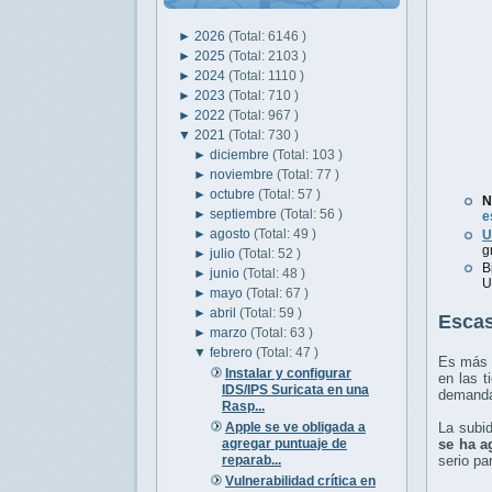
►
2026
(Total: 6146 )
►
2025
(Total: 2103 )
►
2024
(Total: 1110 )
►
2023
(Total: 710 )
►
2022
(Total: 967 )
▼
2021
(Total: 730 )
►
diciembre
(Total: 103 )
►
noviembre
(Total: 77 )
►
octubre
(Total: 57 )
N
►
septiembre
(Total: 56 )
e
►
agosto
(Total: 49 )
U
g
►
julio
(Total: 52 )
B
►
junio
(Total: 48 )
U
►
mayo
(Total: 67 )
►
abril
(Total: 59 )
Escas
►
marzo
(Total: 63 )
▼
febrero
(Total: 47 )
Es más q
Instalar y configurar
en las t
IDS/IPS Suricata en una
demanda,
Rasp...
Apple se ve obligada a
La subi
agregar puntuaje de
se ha 
reparab...
serio pa
Vulnerabilidad crítica en