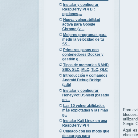
Instalar y configurar
RaspBerry Pi 4 B :
opciones,...
Nueva vulnerabilidad
activa para Google
Chrome (y ...
Mejores programas para
medir la velocidad de tu
SS...
Primeros pasos con
contenedores Docker y
gestión g...
Tipos de memorias NAND
SSD: SLC, MLC, TLC, QLC
Introducción y comandos
Android Debug Bridge
(adb)
Instalar y configurar
HoneyPot DShield (basado
en ...
Las 10 vulnerabilidades
Para evi
más explotadas y las más
bloques
g...
utilizan
Instalar Kali Linux en una
Sergio C
RaspBerry Pi 4
Aquí es
Cuidado con los mods que
eficien
descargas para