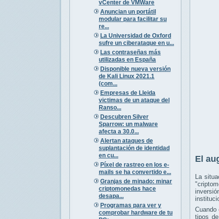
vCenter de VMWare
Anuncian un portátil
modular para facilitar su
re...
La Universidad de Oxford
sufre un ciberataque en u...
Las contraseñas más
utilizadas en España
Disponible nueva versión
de Kali Linux 2021.1
(com...
Empresas de Lleida
victimas de un ataque del
Ranso...
Descubren Silver
Sparrow: un malware
afecta a 30.0...
Alertan ataques de
suplantación de identidad
en cu...
El au
Píxel de rastreo en los e-
mails se ha convertido e...
La situ
Granjas de minado: minar
"criptom
criptomonedas hace
inversi
desapa...
instituc
Programas para ver y
Cuando e
comprobar hardware de tu
tipos d