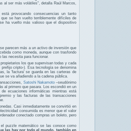
 al ser más volátiles", detalla Raúl Marcos,
 está provocando consecuencias un tanto
que se han vuelto terriblemente difíciles de
se ha vuelto más valioso que el dispositivo
se parecen más a un activo de inversión que
concebida como moneda, aunque con trasfondo
o las necesita para funcionar.
 propietarios los que supervisan todas y cada
 prefijo cripto-). Esa tecnología se denomina
, la 'factura' se guarda en las carteras de
, que se va añadiendo a la cadena pública.
ransacciones,
Satoshi Nakamoto
–seudónimo
ás al primero que pasara. Los escondió en un
de ecuaciones informáticas mientras está
remio y las facturas de las transacciones
ue.
onedas. Casi inmediatamente se convirtió en
 electricidad consumida es menor que el valor
 ordenador conectado compras un boleto, pero
r el puzzle matemático se las conoce como
que las hay por todo el mundo, también en