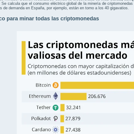
. Se calcula que el consumo eléctrico global de la minería de criptomonedas 
s de demanda en España, por ejemplo, están en torno a los 40 gigavatios.
co para minar todas las criptomonedas