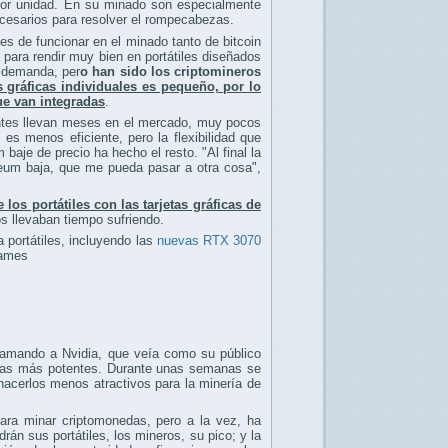
por unidad. En su minado son especialmente
s necesarios para resolver el rompecabezas.
es de funcionar en el minado tanto de bitcoin
para rendir muy bien en portátiles diseñados
a demanda, per
o han sido los criptomineros
s gráficas individuales es pequeño, por lo
ue van integradas
.
entes llevan meses en el mercado, muy pocos
 es menos eficiente, pero la flexibilidad que
baje de precio ha hecho el resto. "Al final la
reum baja, que me pueda pasar a otra cosa",
los portátiles con las tarjetas gráficas de
os llevaban tiempo sufriendo.
portátiles, incluyendo las
nuevas RTX 3070
rames
camando a Nvidia, que veía como su público
áficas más potentes. Durante unas semanas se
hacerlos menos atractivos para la minería de
para minar criptomonedas, pero a la vez, ha
án sus portátiles, los mineros, su pico; y la