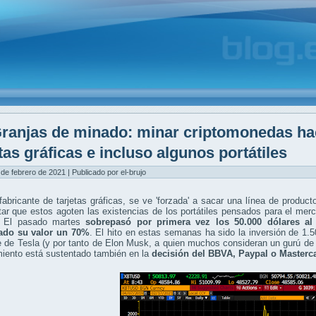
ranjas de minado: minar criptomonedas ha
etas gráficas e incluso algunos portátiles
 de febrero de 2021 | Publicado por el-brujo
 fabricante de tarjetas gráficas, se ve 'forzada' a sacar una línea de produ
tar que estos agoten las existencias de los portátiles pensados para el merc
. El pasado martes
sobrepasó por primera vez los 50.000 dólares al
ado su valor un 70%
. El hito en estas semanas ha sido la inversión de 1.
e de Tesla (y por tanto de Elon Musk, a quien muchos consideran un gurú de 
miento está sustentado también en la
decisión del BBVA, Paypal o Masterc