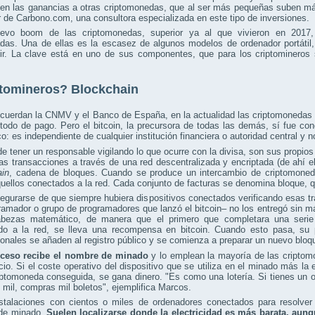
yen las ganancias a otras criptomonedas, que al ser más pequeñas suben más
 de Carbono.com, una consultora especializada en este tipo de inversiones.
evo boom de las criptomonedas, superior ya al que vivieron en 2017,
das. Una de ellas es la escasez de algunos modelos de ordenador portátil, 
ir. La clave está en uno de sus componentes, que para los criptomineros 
tomineros? Blockchain
cuerdan la CNMV y el Banco de España, en la actualidad las criptomonedas 
todo de pago. Pero el bitcoin, la precursora de todas las demás, sí fue 
co: es independiente de cualquier institución financiera o autoridad central y n
e tener un responsable vigilando lo que ocurre con la divisa, son sus propios
as transacciones a través de una red descentralizada y encriptada (de ahí el
ain
, cadena de bloques. Cuando se produce un intercambio de criptomonedas
quellos conectados a la red. Cada conjunto de facturas se denomina bloque
egurarse de que siempre hubiera dispositivos conectados verificando esas t
ramador o grupo de programadores que lanzó el bitcoin– no los entregó sin m
bezas matemático, de manera que el primero que completara una serie 
do a la red, se lleva una recompensa en bitcoin. Cuando esto pasa, su p
ionales se añaden al registro público y se comienza a preparar un nuevo bloq
ceso recibe el nombre de minado
y lo emplean la mayoría de las criptom
io. Si el coste operativo del dispositivo que se utiliza en el minado más la
iptomoneda conseguida, se gana dinero. "Es como una lotería. Si tienes un
s mil, compras mil boletos", ejemplifica Marcos.
nstalaciones con cientos o miles de ordenadores conectados para resolve
 de minado.
Suelen localizarse donde la electricidad es más barata, aun