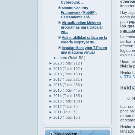
ethere
Cyberpunk ...
importan
Mobile Security
Hay algu
Framework (MobSF):
como de 
Herramienta aná...
para jug
Virtualización: Mejores
los que
programas para trabajar
que cua
co...
La cons
Vulnerabilidad crítica en la
se han u
librería libgcrypt de...
ofrecen 
Instalar Honeypot T-Pot en
lógica 
una máquina virtual
explica
►
enero
(Total: 52 )
Unas fot
►
2020
(Total: 212 )
Nvidia 
►
2019
(Total: 102 )
Nvidia t
►
2018
(Total: 150 )
y RTX 30
►
2017
(Total: 231 )
►
2016
(Total: 266 )
nvidi
►
2015
(Total: 445 )
►
2014
(Total: 185 )
N
►
2013
(Total: 100 )
Las com
►
2012
(Total: 8 )
principa
►
2011
(Total: 7 )
rumoreó 
►
2010
(Total: 15 )
criptomo
Nvidia 
lanzado 
Síguenos en: