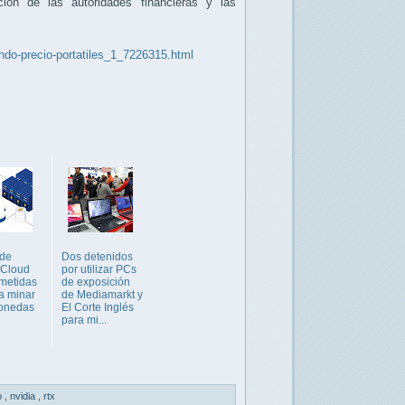
ión de las autoridades financieras y las
ndo-precio-portatiles_1_7226315.html
 de
Dos detenidos
 Cloud
por utilizar PCs
metidas
de exposición
a minar
de Mediamarkt y
monedas
El Corte Inglés
para mi...
o
,
nvidia
,
rtx