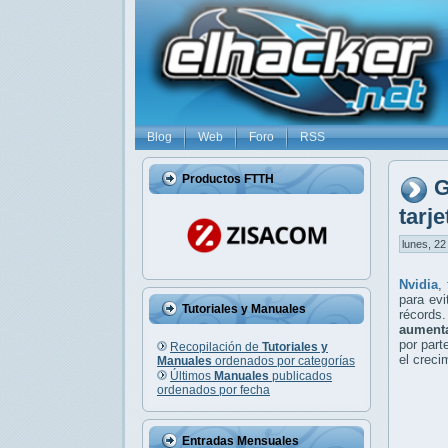
Blog
Web
Foro
RSS
Productos FTTH
G
tarj
lunes, 22
Nvidia
,
para evi
Tutoriales y Manuales
récords
aument
por part
Recopilación de
Tutoriales y
el creci
Manuales
ordenados por categorías
Últimos
Manuales
publicados
ordenados por fecha
Entradas Mensuales