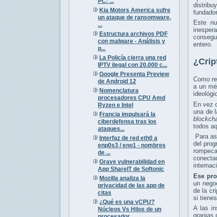
PC: ...
distribu
Kia Motors America sufre
fundador
un ataque de ransomware,
Este nu
...
inespera
Estructura archivos PDF
consegu
con malware - Análisis y
entero.
p...
La Policía cierra una red
¿Crip
IPTV ilegal con 20.000 c...
Google Presenta Preview
Como re
de Android 12
a un mé
Nomenclatura
ideológi
procesadores CPU Amd
En vez d
Ryzen e Intel
una de l
Francia impulsará la
blockch
ciberdefensa tras los
todos a
ataques...
Para as
Interfaz de red eth0 a
del prog
enp0s3 / eno1 - nombres
rompeca
de ...
conecta
Grave vulnerabilidad en
internac
App ShareIT de Softonic
Ese pro
Mozilla analiza la
un negoc
privacidad de las app de
de la cr
citas
si tiene
¿Qué es una vCPU?
A las i
Núcleos Vs Hilos de un
granjas
procesador