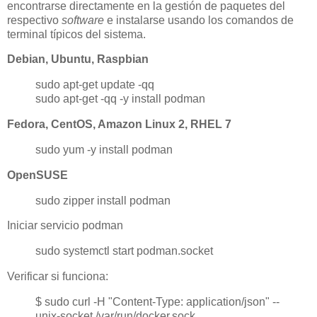
encontrarse directamente en la gestión de paquetes del
respectivo
software
e instalarse usando los comandos de
terminal típicos del sistema.
Debian, Ubuntu, Raspbian
sudo apt-get update -qq
sudo apt-get -qq -y install podman
Fedora, CentOS, Amazon Linux 2, RHEL 7
sudo yum -y install podman
OpenSUSE
sudo zipper install podman
Iniciar servicio podman
sudo systemctl start podman.socket
Verificar si funciona:
$ sudo curl -H "Content-Type: application/json" --
unix-socket /var/run/docker.sock