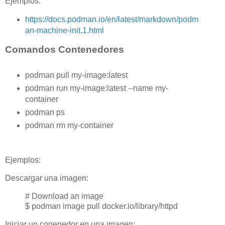
Ejemplos:
https://docs.podman.io/en/latest/markdown/podm
an-machine-init.1.html
Comandos Contenedores
podman pull my-image:latest
podman run my-image:latest --name my-
container
podman ps
podman rm my-container
Ejemplos:
Descargar una imagen:
# Download an image
$ podman image pull docker.io/library/httpd
Iniciar un conenedor en una imagen: