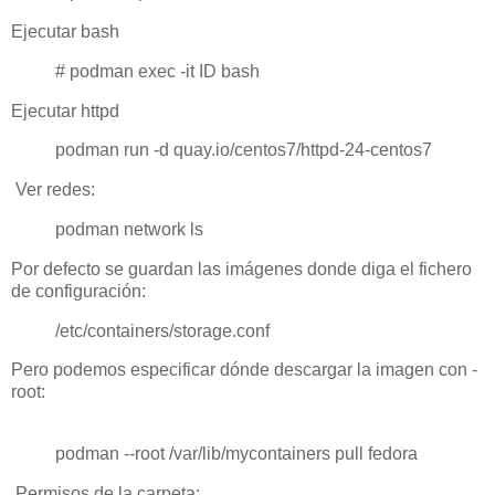
Ejecutar bash
# podman exec -it ID bash
Ejecutar httpd
podman run -d quay.io/centos7/httpd-24-centos7
Ver redes:
podman network ls
Por defecto se guardan las imágenes donde diga el fichero
de configuración:
/etc/containers/storage.conf
Pero podemos especificar dónde descargar la imagen con -
root:
podman --root /var/lib/mycontainers pull fedora
Permisos de la carpeta: