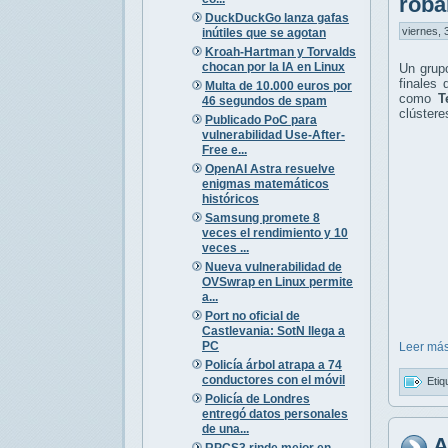
roba
DuckDuckGo lanza gafas
viernes, 
inútiles que se agotan
Kroah-Hartman y Torvalds
chocan por la IA en Linux
Un grup
finales
Multa de 10.000 euros por
como
T
46 segundos de spam
clústere
Publicado PoC para
vulnerabilidad Use-After-
Free e...
OpenAI Astra resuelve
enigmas matemáticos
históricos
Samsung promete 8
veces el rendimiento y 10
veces ...
Nueva vulnerabilidad de
OVSwrap en Linux permite
a...
Port no oficial de
Castlevania: SotN llega a
PC
Leer más
Policía árbol atrapa a 74
conductores con el móvil
Etiq
Policía de Londres
entregó datos personales
de una...
A
RPCS3 rinde mejor en