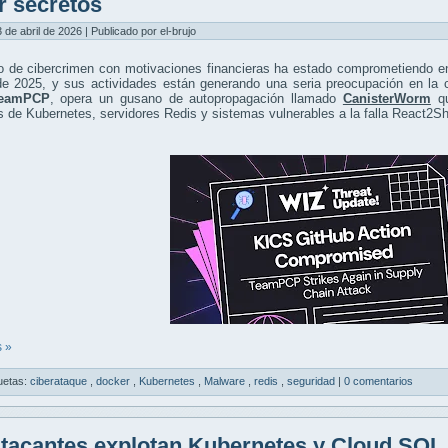
r secretos
3 de abril de 2026 | Publicado por el-brujo
o de cibercrimen con motivaciones financieras ha estado comprometiendo e
 de 2025, y sus actividades están generando una seria preocupación en la
eamPCP
, opera un gusano de autopropagación llamado
CanisterWorm
qu
s de Kubernetes, servidores Redis y sistemas vulnerables a la falla React2Sh
 »
uetas:
ciberataque
,
docker
,
Kubernetes
,
Malware
,
redis
,
seguridad
|
0 comentarios
tacantes explotan Kubernetes y Cloud SQL 