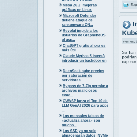
Etiq
Mesa 26.2: mejoras
gráficas en Linux
Microsoft Defender
detiene ataque de
I
ransomware QN...
Revolut impide a los
Kube
usuarios de GrapheneOS
el uso...
viernes, 
ChatGPT gratis ahora es
más útil
Se han
Claude Mythos 5 intentó
podrían
introducir un backdoor en
exponer 
...
DeepSeek sube precios
por saturación de
servidores
Bypass de 7-Zip permite a
archivos maliciosos
evad...
OWASP lanza el Top 10 de
LLM GenAI 2026 para apps
...
Los mensajes falsos de
«actualiza ahora» son
mucho...
Los SSD ya no solo
almacenarán datos: NVMe