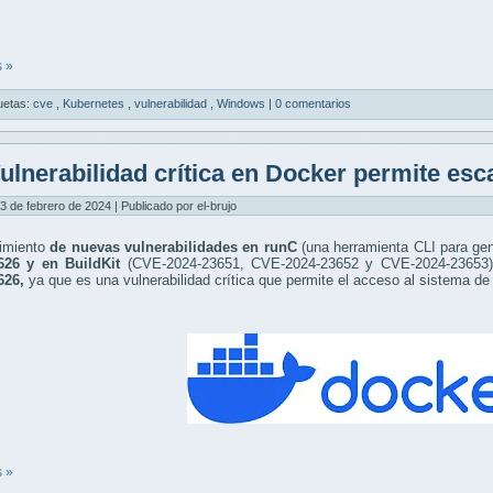
 »
uetas:
cve
,
Kubernetes
,
vulnerabilidad
,
Windows
|
0 comentarios
ulnerabilidad crítica en Docker permite es
3 de febrero de 2024 | Publicado por el-brujo
imiento
de nuevas vulnerabilidades en runC
(una herramienta CLI para gen
626 y en BuildKit
(CVE-2024-23651, CVE-2024-23652 y CVE-2024-23653)
626,
ya que es una vulnerabilidad crítica que permite el acceso al sistema de
 »