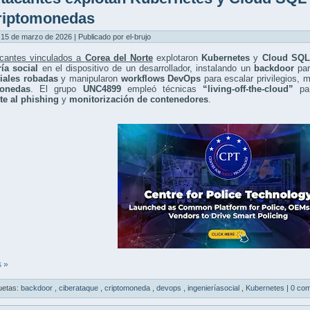
riptomonedas
15 de marzo de 2026 | Publicado por el-brujo
acantes vinculados a
Corea del Norte
explotaron
Kubernetes
y
Cloud SQL
ría social
en el dispositivo de un desarrollador, instalando un
backdoor
par
iales robadas
y manipularon
workflows DevOps
para escalar privilegios, 
monedas
. El grupo
UNC4899
empleó técnicas
“living-off-the-cloud”
par
te al phishing
y
monitorización de contenedores
.
 »
uetas:
backdoor
,
ciberataque
,
criptomoneda
,
devops
,
ingenieríasocial
,
Kubernetes
|
0 com