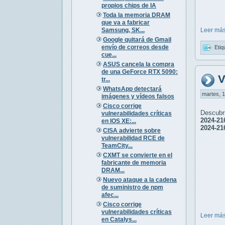
propios chips de IA
Toda la memoria DRAM
que va a fabricar
Samsung, SK...
Leer más
Google quitará de Gmail
envío de correos desde
Etiq
cue...
ASUS cancela la compra
de una GeForce RTX 5090:
V
tr...
WhatsApp detectará
martes, 1
imágenes y vídeos falsos
Cisco corrige
Descubr
vulnerabilidades críticas
2024-21
en IOS XE:...
2024-21
CISA advierte sobre
vulnerabilidad RCE de
TeamCity...
CXMT se convierte en el
fabricante de memoria
DRAM...
Nuevo ataque a la cadena
de suministro de npm
afec...
Cisco corrige
vulnerabilidades críticas
Leer más
en Catalys...