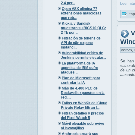
2.4 per...
Leer más
Open VSX elimina 77
extensiones maliciosas
Etiq
que rob...
Kioxia y Sandisk
muestran su BiCS10 QLC:
V
2 Tb por ...
Filtración de tokens de
Win
API de n8n expone
instanci...
viernes, 
Vulnerabilidad crítica de
Jenkins permite ejecutar...
Se han 
La plataforma de IA
vulnerab
agéntica de IBM sufre
de un c
ataques ...
atacante
Plan de Microsoft para
controlar la IA
Más de 4.400 PLC de
Rockwell expuestos en la
red, ...
Fallos en WebKit de iCloud
Private Relay filtran I...
Filtran detalles y precios
del Pixel Watch 5
Móvil plegable sobrevive
al lavavajillas
Anthropic creará sus