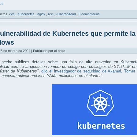
 »
uetas:
cve
,
Kubernetes
,
nginx
,
rce
,
vulnerabilidad
|
0 comentarios
ulnerabilidad de Kubernetes que permite la
dows
15 de marzo de 2024 | Publicado por el-brujo
hecho públicos detalles sobre una falla de alta gravedad en Kubernet
ilidad permite la ejecución remota de código con privilegios de SYSTEM en
lúster de Kubernetes"
,
dijo el investigador de seguridad de Akamai, Tomer
 necesita aplicar archivos YAML maliciosos en el clúster".