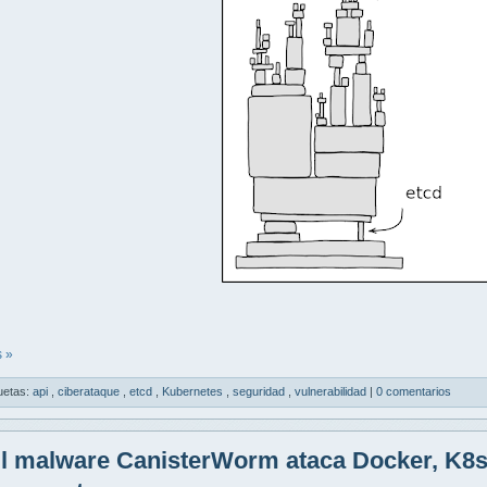
 »
uetas:
api
,
ciberataque
,
etcd
,
Kubernetes
,
seguridad
,
vulnerabilidad
|
0 comentarios
l malware CanisterWorm ataca Docker, K8s 