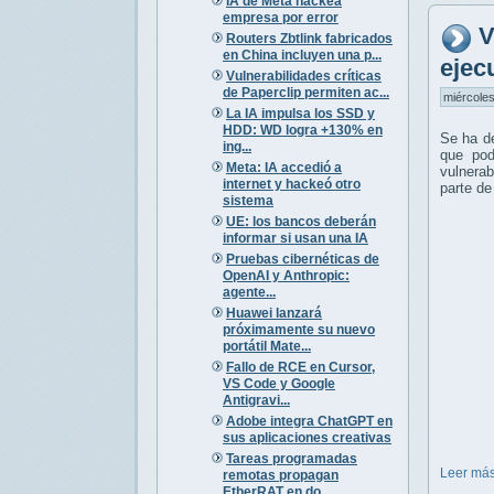
IA de Meta hackea
empresa por error
V
Routers Zbtlink fabricados
en China incluyen una p...
ejec
Vulnerabilidades críticas
de Paperclip permiten ac...
miércoles
La IA impulsa los SSD y
HDD: WD logra +130% en
Se ha d
ing...
que pod
Meta: IA accedió a
vulnerab
internet y hackeó otro
parte de
sistema
UE: los bancos deberán
informar si usan una IA
Pruebas cibernéticas de
OpenAI y Anthropic:
agente...
Huawei lanzará
próximamente su nuevo
portátil Mate...
Fallo de RCE en Cursor,
VS Code y Google
Antigravi...
Adobe integra ChatGPT en
sus aplicaciones creativas
Tareas programadas
Leer más
remotas propagan
EtherRAT en do...