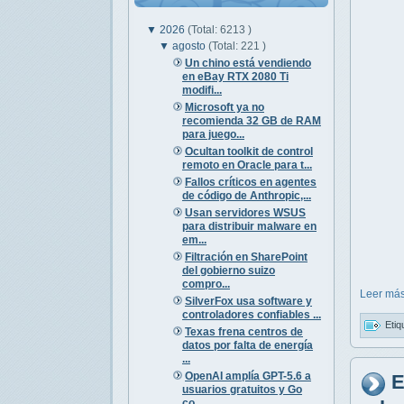
▼
2026
(Total: 6213 )
▼
agosto
(Total: 221 )
Un chino está vendiendo
en eBay RTX 2080 Ti
modifi...
Microsoft ya no
recomienda 32 GB de RAM
para juego...
Ocultan toolkit de control
remoto en Oracle para t...
Fallos críticos en agentes
de código de Anthropic,...
Usan servidores WSUS
para distribuir malware en
em...
Filtración en SharePoint
del gobierno suizo
compro...
Leer más
SilverFox usa software y
controladores confiables ...
Etiq
Texas frena centros de
datos por falta de energía
...
OpenAI amplía GPT-5.6 a
E
usuarios gratuitos y Go
co...