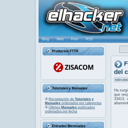
Blog
Web
Foro
RSS
Productos FTTH
F
del 
miércoles
Tutoriales y Manuales
Ha surgi
que res
33413
, 
Recopilación de
Tutoriales y
altament
Manuales
ordenados por categorías
Últimos
Manuales
publicados
ordenados por fecha
Entradas Mensuales