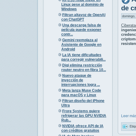
Linux pese al dominio de
de c
Windows
Filtran altavoz de OpenAI
domingo, 
con ChatGPT
Una descarga falsa de
Ciberat
película puede exponer
ingenie
contr...
credenc
cripto
Gemini reemplaza al
resisten
Asistente de Google en
Android
La IA tiene dificultades
para corregir vulnerabili...
Digi elimina restricción
router neutro en fibra 10...
Nuevo ataque de
inyección de
interrupciones logra ...
Meta lanza Muse Code
para macOS y Linux
Filtran diseño del iPhone
Ultra
Frore Systems quiere
refrigerar las GPU NVIDIA
Leer más
Rub...
NVIDIA ofrece API de IA
Etiq
con créditos gratuitos