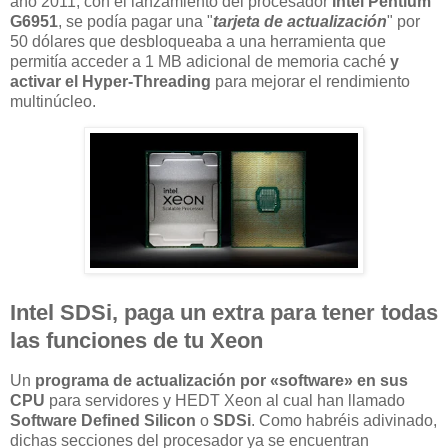
año 2011, con el lanzamiento del procesador
Intel Pentium
G6951
, se podía pagar una "
tarjeta de actualización
" por
50 dólares que desbloqueaba a una herramienta que
permitía acceder a 1 MB adicional de memoria caché
y
activar el Hyper-Threading
para mejorar el rendimiento
multinúcleo.
Intel SDSi, paga un extra para tener todas
las funciones de tu Xeon
Un
programa de actualización por «software» en sus
CPU
para servidores y HEDT Xeon al cual han llamado
Software Defined Silicon
o
SDSi
. Como habréis adivinado,
dichas secciones del procesador ya se encuentran