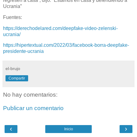
regresen a casa”, dijo. “Estamos en casa y defendiendo a
Ucrania”
Fuentes:
https://derechodelared.com/deepfake-video-zelenski-
ucrania/
https://hipertextual.com/2022/03/facebook-borra-deepfake-
presidente-ucrania
el-brujo
Compartir
No hay comentarios:
Publicar un comentario
‹
›
Inicio