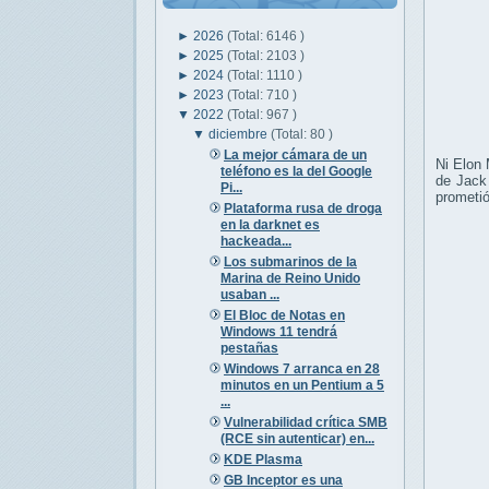
►
2026
(Total: 6146 )
►
2025
(Total: 2103 )
►
2024
(Total: 1110 )
►
2023
(Total: 710 )
▼
2022
(Total: 967 )
▼
diciembre
(Total: 80 )
La mejor cámara de un
Ni Elon 
teléfono es la del Google
de Jack 
Pi...
prometió
Plataforma rusa de droga
en la darknet es
hackeada...
Los submarinos de la
Marina de Reino Unido
usaban ...
El Bloc de Notas en
Windows 11 tendrá
pestañas
Windows 7 arranca en 28
minutos en un Pentium a 5
...
Vulnerabilidad crítica SMB
(RCE sin autenticar) en...
KDE Plasma
GB Inceptor es una