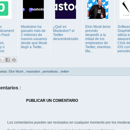
ar
Mastodon ha
¿Qué es
Elon Musk tiene
Softwar
ticament
ganado más de
Mastodon? el
previsto
Graphit
n Feed
2 millones de
Twitter
despedir a la
utiliza 
nuevos usuarios
descentralizado
mitad de los
ataques
am,
desde que Musk
empleados de
Click d
y o
llegó a Twitte...
Twitter, mientras
iOS con
don
Ma...
periodis
uetas:
Elon Musk
,
mastodon
,
periodistas
,
twitter
entarios :
PUBLICAR UN COMENTARIO
Los comentarios pueden ser revisados en cualquier momento por los modera