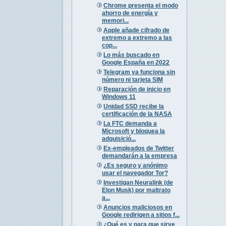
Chrome presenta el modo
ahorro de energía y
memori...
Apple añade cifrado de
extremo a extremo a las
cop...
Lo más buscado en
Google España en 2022
Telegram ya funciona sin
número ni tarjeta SIM
Reparación de inicio en
Windows 11
Unidad SSD recibe la
certificación de la NASA
La FTC demanda a
Microsoft y bloquea la
adquisició...
Ex-empleados de Twitter
demandarán a la empresa
¿Es seguro y anónimo
usar el navegador Tor?
Investigan Neuralink (de
Elon Musk) por maltrato
a...
Anuncios maliciosos en
Google redirigen a sitios f...
¿Qué es y para que sirve