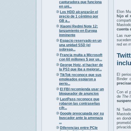
capturadora que funciona
en uni...
Elon Mu
Los HDD alcanzarán el
hijo el
precio de 1 céntimo por
comparti
GB a...
Mastodo
Xiaomi Redmi Note 12:
cuenta 
lanzamiento en Europa
inminente
Las nue
suceden
Espacio reservado en un
red en m
una unidad SSD (el
sobreap...
Twit
Francia multa a Microsoft
con 60 millones $ por us...
incl
George Hotz, el hacker de
la PS3 que iba a mejorar...
El peri
TikTok reconoce que sus
Binder 
empleados espiaron a
precisa
perio...
El FBI recomienda usar un
Con el 
bloqueador de anuncios
de
The 
LastPass reconoce que
suspens
robaron las contraseñas
cifr...
Ni Twit
Google preocupada por su
Mastodon
buscador ante la amenaza
en donde
...
prometi
privacid
Diferencias entre PCIe