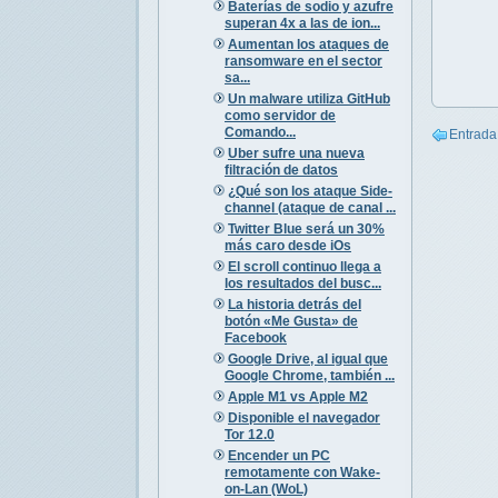
Baterías de sodio y azufre
superan 4x a las de ion...
Aumentan los ataques de
ransomware en el sector
sa...
Un malware utiliza GitHub
como servidor de
Comando...
Entrada
Uber sufre una nueva
filtración de datos
¿Qué son los ataque Side-
channel (ataque de canal ...
Twitter Blue será un 30%
más caro desde iOs
El scroll continuo llega a
los resultados del busc...
La historia detrás del
botón «Me Gusta» de
Facebook
Google Drive, al igual que
Google Chrome, también ...
Apple M1 vs Apple M2
Disponible el navegador
Tor 12.0
Encender un PC
remotamente con Wake-
on-Lan (WoL)