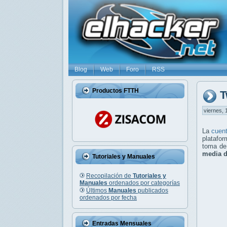
Blog
Web
Foro
RSS
Productos FTTH
T
viernes, 
La
cuent
platafo
toma de
media d
Tutoriales y Manuales
Recopilación de
Tutoriales y
Manuales
ordenados por categorías
Últimos
Manuales
publicados
ordenados por fecha
Entradas Mensuales