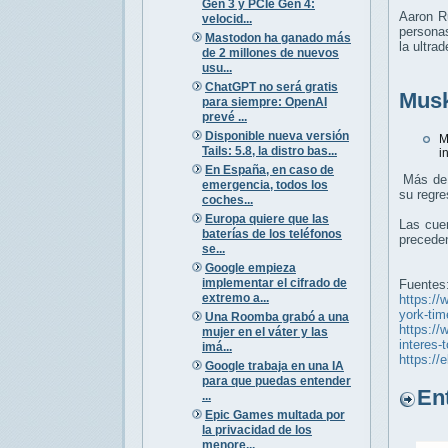
Gen 3 y PCIe Gen 4:
Aaron Ru
velocid...
personas
Mastodon ha ganado más
la ultra
de 2 millones de nuevos
usu...
ChatGPT no será gratis
Musk
para siempre: OpenAI
prevé ...
Disponible nueva versión
M
Tails: 5.8, la distro bas...
i
En España, en caso de
Más de 3
emergencia, todos los
su regre
coches...
Europa quiere que las
Las cuen
baterías de los teléfonos
preceden
se...
Google empieza
implementar el cifrado de
Fuentes
extremo a...
https://
york-tim
Una Roomba grabó a una
https://
mujer en el váter y las
interes-
imá...
https://
Google trabaja en una IA
para que puedas entender
Entr
...
Epic Games multada por
la privacidad de los
menore...