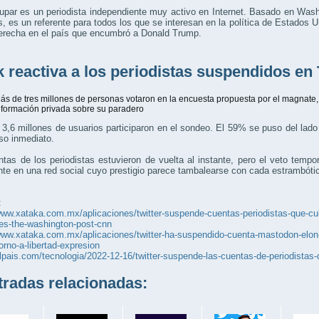
par es un periodista independiente muy activo en Internet. Basado en Wash
, es un referente para todos los que se interesan en la política de Estados 
derecha en el país que encumbró a Donald Trump.
 reactiva a los periodistas suspendidos en 
ás de tres millones de personas votaron en la encuesta propuesta por el magnate,
nformación privada sobre su paradero
,6 millones de usuarios participaron en el sondeo. El 59% se puso del lado
so inmediato.
tas de los periodistas estuvieron de vuelta al instante, pero el veto temp
te en una red social cuyo prestigio parece tambalearse con cada estrambóti
:
www.xataka.com.mx/aplicaciones/twitter-suspende-cuentas-periodistas-que-c
es-the-washington-post-cnn
www.xataka.com.mx/aplicaciones/twitter-ha-suspendido-cuenta-mastodon-elon-
torno-a-libertad-expresion
elpais.com/tecnologia/2022-12-16/twitter-suspende-las-cuentas-de-periodistas
adas relacionadas: