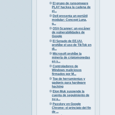
El grupo de ransomware
PLAY hackea la cadena de
el...
Dell presenta un portátil
modular: Concept Luna,
q...
OSV-Scanner: un escáner
de vulnerabilidades de
Google
El Senado de EE.UU.
prohíbe el uso de TikTok en
di...
Microsoft prohíbe la
minería de criptomonedas
en s...
Controladores de
Windows maliciosos
firmados por M...
Top de herramientas y
gadgets para hardware
hacking
Elon Muk suspende la
cuenta de seguimiento de
su a...
Passkey en Google
Chrome: el principio del fin
de ...