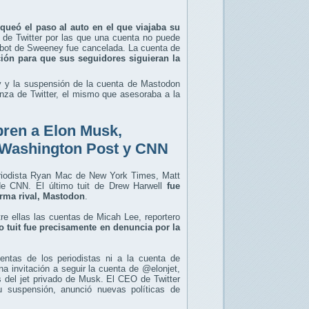
queó el paso al auto en el que viajaba su
d de Twitter por las que una cuenta no puede
l bot de Sweeney fue cancelada. La cuenta de
ción para que sus seguidores siguieran la
ey y la suspensión de la cuenta de Mastodon
nza de Twitter, el mismo que asesoraba a la
bren a Elon Musk,
 Washington Post y CNN
eriodista Ryan Mac de New York Times, Matt
de CNN. El último tuit de Drew Harwell
fue
orma rival, Mastodon
.
e ellas las cuentas de Micah Lee, reportero
o tuit fue precisamente en denuncia por la
ntas de los periodistas ni a la cuenta de
a invitación a seguir la cuenta de @elonjet,
 del jet privado de Musk. El CEO de Twitter
 suspensión, anunció nuevas políticas de