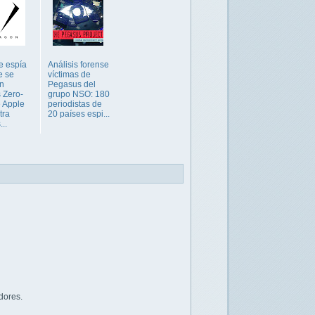
e espía
Análisis forense
e se
víctimas de
en
Pegasus del
 Zero-
grupo NSO: 180
e Apple
periodistas de
tra
20 países espi...
...
dores.