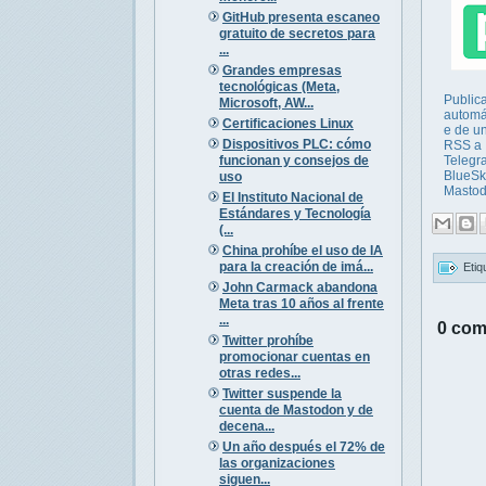
GitHub presenta escaneo
gratuito de secretos para
...
Grandes empresas
tecnológicas (Meta,
Public
Microsoft, AW...
automá
Certificaciones Linux
e de u
Dispositivos PLC: cómo
RSS a
funcionan y consejos de
Telegr
BlueSk
uso
Masto
El Instituto Nacional de
Estándares y Tecnología
(...
China prohíbe el uso de IA
para la creación de imá...
Etiq
John Carmack abandona
Meta tras 10 años al frente
...
0 com
Twitter prohíbe
promocionar cuentas en
otras redes...
Twitter suspende la
cuenta de Mastodon y de
decena...
Un año después el 72% de
las organizaciones
siguen...