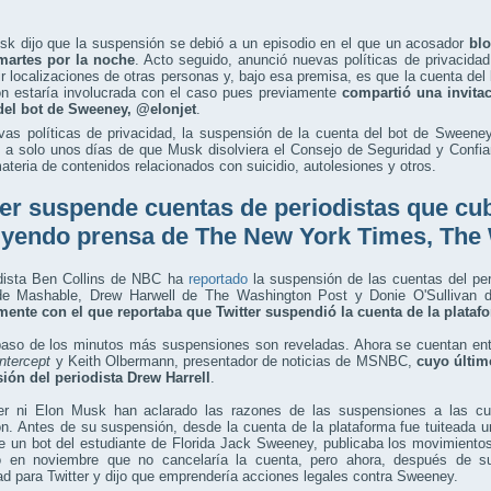
sk dijo que la suspensión se debió a un episodio en el que un acosador
blo
 martes por la noche
. Acto seguido, anunció nuevas políticas de privacida
r localizaciones de otras personas y, bajo esa premisa, es que la cuenta de
n estaría involucrada con el caso pues previamente
compartió una invita
del bot de Sweeney, @elonjet
.
vas políticas de privacidad, la suspensión de la cuenta del bot de Sween
 a solo unos días de que Musk disolviera el Consejo de Seguridad y Confia
ateria de contenidos relacionados con suicidio, autolesiones y otros.
ter suspende cuentas de periodistas que cu
uyendo prensa de The New York Times, The
odista Ben Collins de NBC ha
reportado
la suspensión de las cuentas del p
de Mashable, Drew Harwell de The Washington Post y Donie O'Sullivan 
mente con el que reportaba que Twitter suspendió la cuenta de la plataf
paso de los minutos más suspensiones son reveladas. Ahora se cuentan entr
Intercept
y Keith Olbermann, presentador de noticias de MSNBC,
cuyo últim
ión del periodista Drew Harrell
.
ter ni Elon Musk han aclarado las razones de las suspensiones a las cue
. Antes de su suspensión, desde la cuenta de la plataforma fue tuiteada un
 un bot del estudiante de Florida Jack Sweeney, publicaba los movimientos
ó en noviembre que no cancelaría la cuenta, pero ahora, después de su
ad para Twitter y dijo que emprendería acciones legales contra Sweeney.