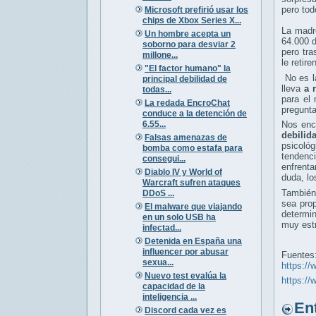
pero tod
Microsoft prefirió usar los
chips de Xbox Series X...
La madr
Un hombre acepta un
64.000 d
soborno para desviar 2
pero tra
millone...
le retir
"El factor humano" la
No es la
principal debilidad de
lleva
a 
todas...
para el
La redada EncroChat
pregunta
conduce a la detención de
6.55...
Nos enc
debilid
Falsas amenazas de
psicoló
bomba como estafa para
tendenc
consegui...
enfrenta
Diablo IV y World of
duda, lo
Warcraft sufren ataques
También
DDoS ...
sea prop
El malware que viajando
determi
en un solo USB ha
muy estr
infectad...
Detenida en España una
influencer por abusar
Fuentes
sexua...
https://
Nuevo test evalúa la
https://
capacidad de la
inteligencia ...
Entr
Discord cada vez es