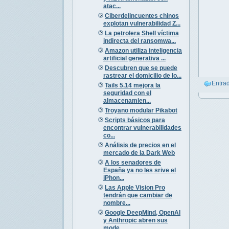
atac...
Ciberdelincuentes chinos
explotan vulnerabilidad Z...
La petrolera Shell víctima
indirecta del ransomwa...
Amazon utiliza inteligencia
artificial generativa ...
Descubren que se puede
rastrear el domicilio de lo...
Entra
Tails 5.14 mejora la
seguridad con el
almacenamien...
Troyano modular Pikabot
Scripts básicos para
encontrar vulnerabilidades
co...
Análisis de precios en el
mercado de la Dark Web
A los senadores de
España ya no les srive el
iPhon...
Las Apple Vision Pro
tendrán que cambiar de
nombre...
Google DeepMind, OpenAI
y Anthropic abren sus
mode...