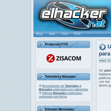
Blog
Web
Foro
RSS
Productos FTTH
U
para
lunes, 12
Un
adole
hablamo
Tutoriales y Manuales
publicac
con tan 
dinero g
Recopilación de
Tutoriales y
Manuales
ordenados por categorías
Últimos
Manuales
publicados
ordenados por fecha
Entradas Mensuales