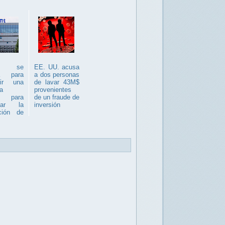
T se
EE. UU. acusa
ra para
a dos personas
uir una
de lavar 43M$
a
provenientes
ca para
de un fraude de
tar la
inversión
ción de