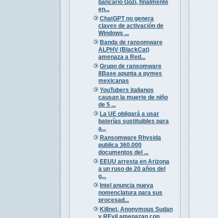
bancario Gozi, finalmente
en...
ChatGPT no genera
claves de activación de
Windows ...
Banda de ransomware
ALPHV (BlackCat)
amenaza a Red...
Grupo de ransomware
8Base apunta a pymes
mexicanas
YouTubers italianos
causan la muerte de niño
de 5 ...
La UE obligará a usar
baterías sustituibles para
a...
Ransomware Rhysida
publica 360.000
documentos del ...
EEUU arresta en Arizona
a un ruso de 20 años del
g...
Intel anuncia nueva
nomenclatura para sus
procesad...
Killnet, Anonymous Sudan
y REvil amenazan con