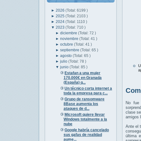
►
2026
(Total: 6199 )
►
2025
(Total: 2103 )
►
2024
(Total: 1110 )
▼
2023
(Total: 710 )
►
diciembre
(Total: 72 )
►
noviembre
(Total: 41 )
►
octubre
(Total: 41 )
►
septiembre
(Total: 65 )
►
agosto
(Total: 65 )
►
julio
(Total: 78 )
U
▼
junio
(Total: 85 )
a
Estafan a una mujer
170.000€ en Granada
(España) q...
Un técnico corta internet a
Comp
toda la empresa para c...
Grupo de ransomware
No fue 
8Base aumenta los
sorpren
ataques de d...
clase se
Microsoft quiere llevar
amigos l
Windows totalmente a la
nube
Ante el 
Google habría cancelado
consegui
sus gafas de realidad
última 
aume...
sorpresa