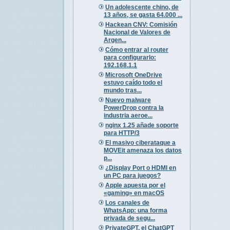
Un adolescente chino, de
13 años, se gasta 64.000 ...
Hackean CNV: Comisión
Nacional de Valores de
Argen...
Cómo entrar al router
para configurarlo:
192.168.1.1
Microsoft OneDrive
estuvo caído todo el
mundo tras...
Nuevo malware
PowerDrop contra la
industria aeroe...
nginx 1.25 añade soporte
para HTTP/3
El masivo ciberataque a
MOVEit amenaza los datos
p...
¿Display Port o HDMI en
un PC para juegos?
Apple apuesta por el
«gaming» en macOS
Los canales de
WhatsApp: una forma
privada de segu...
PrivateGPT, el ChatGPT