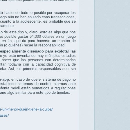
 haciendo todo lo posible por recuperar los
 pago aún no han anulado esas transacciones,
cuanto a la adolescente, es probable que se
chamente.
 de este tipo y, claro, esto es algo que nos
s posible gastar 64.000 dólares en un juego
n… en fin, que da para hacerse un montón de
n (o quiénes) recae la responsabilidad.
specialmente diseñado para explotar las
e yo esté inventando, hay múltiples estudios
ra hacer que las personas con determinadas
tan todavía con la capacidad cognitiva de
rtar. Así, los primeros responsables son, sin
n-app
, en caso de que el sistema de pago no
establecer sistemas de control, alarmas ante
onía móvil están sometidos a regulaciones
ario algo similar para este tipo de tiendas.
-un-menor-quien-tiene-la-culpa/
hases/