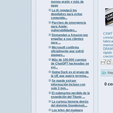
menos gratis y más de
pago
La IA regulará los
deepfakes para evitar
contenido...
Parches de emergencia
para Apple:
vulnerabilidades...
CXM
Demandan a Amazon por
convie
engañar a sus clientes
fabri
para ...
memor
Microsoft confirma
DRAM
oficialmente que sufrió
rápido
ataques...
crecim
Más de 100.000 cuentas
mund..
de ChatGPT hackeadas se
est...
Going Dark es el grupo de
Etiq
la UE que quiere termina...
Se puede extraer
0 co
información incluso con
solo 3 mm...
El submarino perdido de la
expedición del Titanic ...
La curiosa historia detrás
del dominio Googlemail....
Los jefes del malware