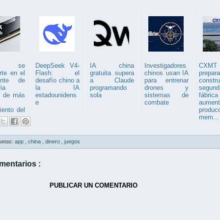
T se
DeepSeek V4-
IA china
Investigadores
CXM
rte en el
Flash: el
gratuita supera
chinos usan IA
prepa
cante de
desafío chino a
a Claude
para entrenar
constr
ia
la IA
programando
drones y
segund
 de más
estadounidens
sola
sistemas de
fábri
e
combate
aumen
iento del
produc
.
mem...
uetas:
app
,
china
,
dinero
,
juegos
mentarios :
PUBLICAR UN COMENTARIO