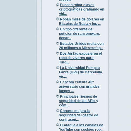
Pueden robar claves
criptográficas grabando en
víd...
Roban miles de dólares en
Bitcoins de Rusia y los ...
Un tipo diferente de
petición de ransomware:
donar...
Estados Unidos multa con
20 millones a Microsoft p...
Dos AirTag expusieron el
robo de víveres para
Turq...
La Universidad Pompeu
Fabra (UPF) de Barcelona
víc...
Capcom celebra 40º
aniversario con grandes
juegos ...
Principales riesgos de
seguridad de las APIs y
cóm...
Chrome mejora la
seguridad del gestor de
contraseñ...
El ataque a los canales de
YouTube con cookies rob...