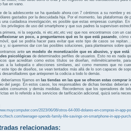
o fue en vano.
e de la adolescente se ha quedado ahora con 7 céntimos a su nombre y está
ólares gastados por la descuidada hija. Por el momento, las plataformas de
s una cuidadosa investigación, es posible que estas empresas cumplan. En 
en los privilegios de uso del smartphone y que sus padres la supervisen estre
 primera, ni la segunda, ni etc,etc,etc vez que nos encontramos con un caso
reflexionar un poco, a preguntarnos qué es lo que está pasando
, cómo e
 móvil, qué se podría hacer para evitar que este tipo de casos se repita
s y, si queremos dar con las posibles soluciones, para plantearnos sobre quié
ontramos ante
un modelo de monetización que es abusivo, y que está e
ades psicológicas
de determinados perfiles de usuarios. Esto no es nada qu
gicos que acreditan como estos títulos se diseñan, milimétricamente, pa
ias a la ludopatía o afecciones similares, así como menores que no cuen
r este tipo de diseños, se vean tentados más allá de lo son capaces de sopo
s desarrolladores que anteponen la codicia a todo lo demás.
 deberíamos fijarnos en
las tiendas en las que se ofrecen estas comprar i
io del juego. En estos casos, los responsables de dichas tiendas deberían 
nados consumos y demás medidas. Recordemos que los operadores de telef
ictas en lo referido a los servicios de tarificación adicional, quizá sería neces
:
www.muycomputer.com/2023/06/08/otros-64-000-dolares-en-compras-in-app-por
wccftech.com/teenager-spends-family-life-savings-on-smartphone-in-app-purc
adas relacionadas: