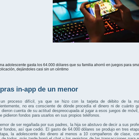
na adolescente gasta los 64.000 dólares que su familia ahorró en juegos para sm
plicación, dejándoles casi sin un céntimo
ras in-app de un menor
un proceso difícil, ya que se hizo con la tarjeta de débito de la m
dentemente, no era consciente de dónde procedía el dinero ni de cuánto 
 dieron cuenta de su actitud despreocupada al jugar a esos juegos de móvil
e pidieron fondos para usarlos en sus propios teléfonos.
temor de ser regañada por sus padres, la hija se abstuvo de decir a sus pr
r fondos, así que cedió. El gasto de 64.000 dólares se produjo en tres etap
etapa, la adolescente dio dinero al menos a 10 compañeros de clase, con
 de todos, más tarde borró el chat y los registros de las transacciones para 