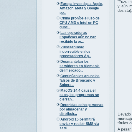
“Yuzu me
Europa investiga a Apple,
y aún m
Amazon, Meta y Google
desista)
po...
China prohíbe el uso de
CPU AMD e Intel en PC
gube...
Las operadoras
Españolas aún no han
recibido la or...
Vulnerabilidad
incorregible en los
procesadores Ap...
Desmantelan los
servidores en Alemania
del mercado...
Continúan los anuncios
falsos de Broncano y
Sobera...
MacOS 14.4 causa el
caos, los programas se
cierran...
Detenidas ocho personas
por almacenar y
distribuir...
Llevado
mensaje
Android 15 permitirá
títulos 
enviar y recibir SMS vía
saté...
A pesar 