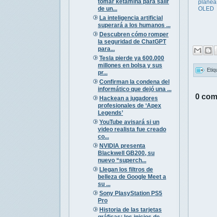
tomar ketamina para salir
planea
de un...
OLED
La inteligencia artificial
superará a los humanos ...
Descubren cómo romper
la seguridad de ChatGPT
para...
Tesla pierde ya 600.000
millones en bolsa y sus
Etiq
pr...
Confirman la condena del
informático que dejó una ...
0 com
Hackean a jugadores
profesionales de ‘Apex
Legends’
YouTube avisará si un
video realista fue creado
co...
NVIDIA presenta
Blackwell GB200, su
nuevo “superch...
Llegan los filtros de
belleza de Google Meet a
su ...
Sony PlasyStation PS5
Pro
Historia de las tarjetas
gráficas: los inicios de ...