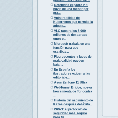
Detenidos el padre y el
novio de una menor por
gra...
Vulnerabilidad de
Kubernetes que permite la
adquis...
VLC supera los 5.000
millones de descargas
entre e...
Microsoft trabaja en una
función para que
escribas...
Fluorescentes y luces de
mala calidad pueden
bajar...
En España los
ilustradores exigen a las
editoriale...
Asus Zenfone 11 Ultra
WebTunnel Bridge, nueva
herramienta de Tor contra
...
Historia del nacimiento de
Kazaa después del éxito...
WPA3: el protocolo de
seguridad más seguro
para tu...