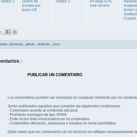
 Switch 2
Switch de
Switch 2
64 llega a PC
hackea
Europa por
este verano
emplea
leyes UE
temen s
sustitui
Copilot 
uetas:
demanda
,
github
,
nintendo
,
yuzu
entarios :
PUBLICAR UN COMENTARIO
Los comentarios pueden ser revisados en cualquier momento por los modera
Serán publicados aquellos que cumplan las siguientes condiciones:
- Comentario acorde al contenido del post.
- Prohibido mensajes de tipo SPAM.
- Evite incluir links innecesarios en su comentario.
- Contenidos ofensivos, amenazas e insultos no serán permitidos.
Debe saber que los comentarios de los lectores no reflejan necesariamente la