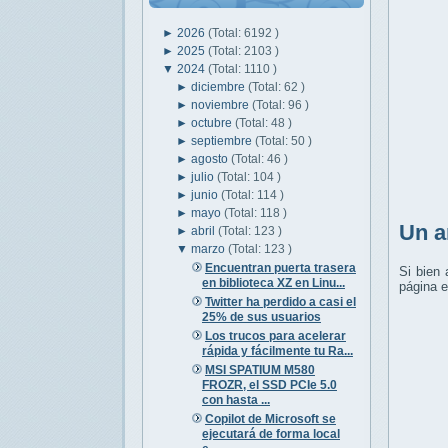
►
2026
(Total: 6192 )
►
2025
(Total: 2103 )
▼
2024
(Total: 1110 )
►
diciembre
(Total: 62 )
►
noviembre
(Total: 96 )
►
octubre
(Total: 48 )
►
septiembre
(Total: 50 )
►
agosto
(Total: 46 )
►
julio
(Total: 104 )
►
junio
(Total: 114 )
►
mayo
(Total: 118 )
Un a
►
abril
(Total: 123 )
▼
marzo
(Total: 123 )
Encuentran puerta trasera
Si bien 
en biblioteca XZ en Linu...
página e
Twitter ha perdido a casi el
25% de sus usuarios
Los trucos para acelerar
rápida y fácilmente tu Ra...
MSI SPATIUM M580
FROZR, el SSD PCIe 5.0
con hasta ...
Copilot de Microsoft se
ejecutará de forma local