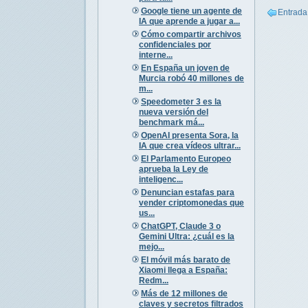
Google tiene un agente de
Entrada
IA que aprende a jugar a...
Cómo compartir archivos
confidenciales por
interne...
En España un joven de
Murcia robó 40 millones de
m...
Speedometer 3 es la
nueva versión del
benchmark má...
OpenAI presenta Sora, la
IA que crea vídeos ultrar...
El Parlamento Europeo
aprueba la Ley de
inteligenc...
Denuncian estafas para
vender criptomonedas que
us...
ChatGPT, Claude 3 o
Gemini Ultra: ¿cuál es la
mejo...
El móvil más barato de
Xiaomi llega a España:
Redm...
Más de 12 millones de
claves y secretos filtrados