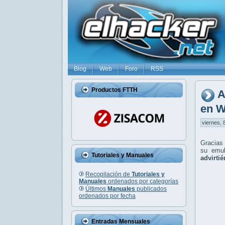
Blog
Web
Foro
RSS
Productos FTTH
A
en W
viernes, 
Gracias
su emul
Tutoriales y Manuales
advirti
Recopilación de
Tutoriales y
Manuales
ordenados por categorías
Últimos
Manuales
publicados
ordenados por fecha
Entradas Mensuales