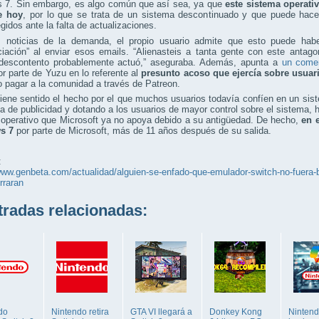
 7. Sin embargo, es algo común que así sea, ya que
este sistema operativ
e hoy
, por lo que se trata de un sistema descontinuado y que puede hacer
gidos ante la falta de actualizaciones.
s noticias de la demanda, el propio usuario admite que esto puede hab
ciación” al enviar esos emails. “Alienasteis a tanta gente con este antag
 descontento probablemente actuó,” aseguraba. Además, apunta a
un comen
or parte de Yuzu en lo referente al
presunto acoso que ejercía sobre usua
 pagar a la comunidad a través de Patreon.
tiene sentido el hecho por el que muchos usuarios todavía confíen en un s
a de publicidad y dotando a los usuarios de mayor control sobre el sistema, 
 operativo que Microsoft ya no apoya debido a su antigüedad. De hecho,
en 
s 7
por parte de Microsoft, más de 11 años después de su salida.
:
www.genbeta.com/actualidad/alguien-se-enfado-que-emulador-switch-no-fuera-
rraran
adas relacionadas:
do
Nintendo retira
GTA VI llegará a
Donkey Kong
Ninten