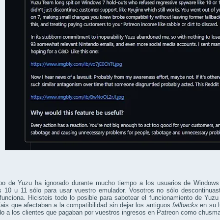
ipo de Yuzu ha ignorado durante mucho tiempo a los usuarios de Window
 10 u 11 sólo para usar vuestro emulador. Vosotros no sólo descontinuast
 funciona. Hicisteis todo lo posible para sabotear el funcionamiento de Y
ais que afectaban a la compatibilidad sin dejar los antiguos
fallbacks
en su 
do a los clientes que pagaban por vuestros ingresos en Patreon como chusma