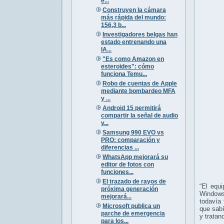
e...
Construyen la cámara
más rápida del mundo:
156,3 b...
Investigadores belgas han
estado entrenando una
IA...
"Es como Amazon en
esteroides": cómo
funciona Temu...
Robo de cuentas de Apple
mediante bombardeo MFA
y ...
Android 15 permitirá
compartir la señal de audio
v...
Samsung 990 EVO vs
PRO: comparación y
diferencias ...
WhatsApp mejorará su
editor de fotos con
funciones...
El trazado de rayos de
“El equ
próxima generación
Windows
mejorará...
todavía
Microsoft publica un
que sabí
parche de emergencia
y tratan
para los...