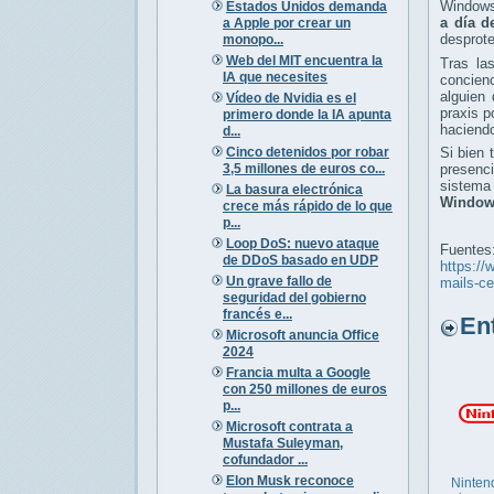
Windows
Estados Unidos demanda
a día d
a Apple por crear un
desprote
monopo...
Web del MIT encuentra la
Tras la
IA que necesites
concien
alguien
Vídeo de Nvidia es el
praxis p
primero donde la IA apunta
haciendo
d...
Cinco detenidos por robar
Si bien 
3,5 millones de euros co...
presenci
sistema
La basura electrónica
Window
crece más rápido de lo que
p...
Loop DoS: nuevo ataque
Fuentes
de DDoS basado en UDP
https://
Un grave fallo de
mails-ce
seguridad del gobierno
francés e...
Entr
Microsoft anuncia Office
2024
Francia multa a Google
con 250 millones de euros
p...
Microsoft contrata a
Mustafa Suleyman,
cofundador ...
Elon Musk reconoce
Ninten