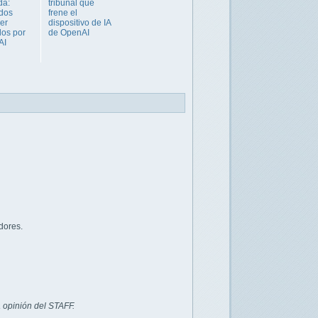
da:
tribunal que
dos
frene el
er
dispositivo de IA
dos por
de OpenAI
AI
dores.
 opinión del STAFF.