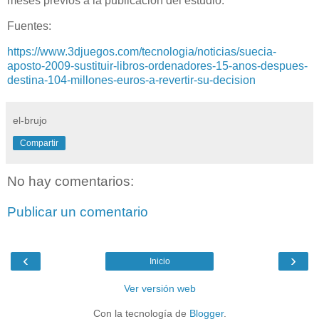
meses previos a la publicación del estudio.
Fuentes:
https://www.3djuegos.com/tecnologia/noticias/suecia-
aposto-2009-sustituir-libros-ordenadores-15-anos-despues-
destina-104-millones-euros-a-revertir-su-decision
el-brujo
Compartir
No hay comentarios:
Publicar un comentario
‹
›
Inicio
Ver versión web
Con la tecnología de
Blogger
.