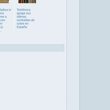
 óptica ni
Telefónica
era
apaga sus
rse a
últimas
 con
centralitas de
en
cobre en
(y
España
..