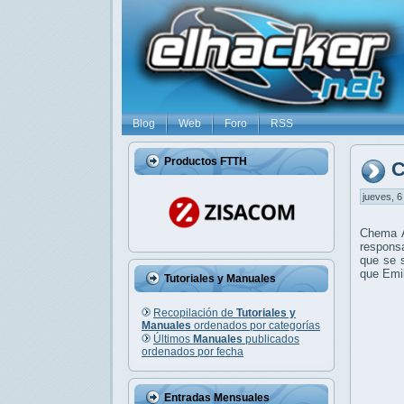
Blog
Web
Foro
RSS
Productos FTTH
C
jueves, 6
Chema A
responsa
que se 
que Emil
Tutoriales y Manuales
Recopilación de
Tutoriales y
Manuales
ordenados por categorías
Últimos
Manuales
publicados
ordenados por fecha
Entradas Mensuales