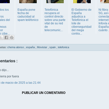
dos los
España pone
Telefónica
El Gobierno de
Ni fibra
fecha de
recupera el
España
5G, así 
ros
caducidad al
control directo
adjudica a
conecta
ales del
spam teléfonico
sobre una parte
Telefónica el
internet
vital de su red
lote de
Infovía 
mous
de
ciberseguridad
España 
por
telecomunic...
del mega
cuánto .
r cibe...
contra...
uetas:
chema alonso
,
españa
,
Movistar
,
spain
,
telefonica
entarios :
dijo...
cierra por fuera
6 de marzo de 2025 a las 21:44
PUBLICAR UN COMENTARIO