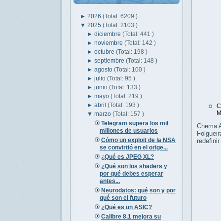
►
2026
(Total: 6209 )
▼
2025
(Total: 2103 )
►
diciembre
(Total: 441 )
►
noviembre
(Total: 142 )
►
octubre
(Total: 198 )
►
septiembre
(Total: 148 )
►
agosto
(Total: 100 )
►
julio
(Total: 95 )
►
junio
(Total: 133 )
►
mayo
(Total: 219 )
►
abril
(Total: 193 )
C
M
▼
marzo
(Total: 157 )
Telegram supera los mil
Chema Al
millones de usuarios
Folgueir
Cómo un exploit de la NSA
redefini
se convirtió en el orige...
¿Qué es JPEG XL?
¿Qué son los shaders y
por qué debes esperar
antes...
Neurodatos: qué son y por
qué son el futuro
¿Qué es un ASIC?
Calibre 8.1 mejora su