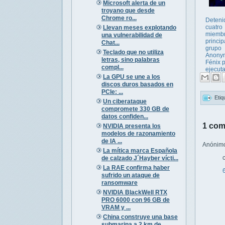
Microsoft alerta de un
troyano que desde
Chrome ro...
Deteni
cuatro
Llevan meses explotando
miemb
una vulnerabilidad de
princip
Chat...
grupo
Teclado que no utiliza
Anony
letras, sino palabras
Fénix 
compl...
ejecuta
La GPU se une a los
discos duros basados en
PCIe: ...
Etiq
Un ciberataque
compromete 330 GB de
datos confiden...
1 com
NVIDIA presenta los
modelos de razonamiento
de IA ...
Anónimo 
La mítica marca Española
de calzado J´Hayber vícti...
La RAE confirma haber
sufrido un ataque de
ransomware
NVIDIA BlackWell RTX
PRO 6000 con 96 GB de
VRAM y ...
China construye una base
submarina a 2 km de