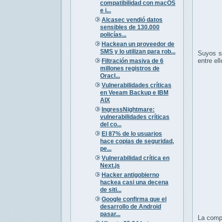
compatibilidad con macOS
e i...
Alcasec vendió datos
sensibles de 130.000
policías...
Hackean un proveedor de
SMS y lo utilizan para rob...
Suyos s
entre el
Filtración masiva de 6
millones registros de
Oracl...
Vulnerabilidades críticas
en Veeam Backup e IBM
AIX
IngressNightmare:
vulnerabilidades críticas
del co...
El 87% de lo usuarios
hace copias de seguridad,
pe...
Vulnerabilidad crítica en
Next.js
Hacker antigobierno
hackea casi una decena
de siti...
Google confirma que el
desarrollo de Android
pasar...
La comp