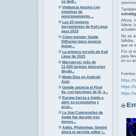
se dedi...
servicio
Vigilancia masiva con
También
sistemas de
estraté
posicionamiento ...
Ahora,
Las 20 mejores
liderar 
herramientas de Kali Linux
actuales
para 2025
No se en
Cómo instalar Stable
fallidas
Diffusion (para generar
que se 
imáge...
Por el m
La primera versión de Kali
para lle
Linux de 2025
en su an
Marruecos: más de
31,000 tarjetas bancarias
divulg...
Fuentes
Modo Dios en Android
https://
Auto
https://
Google anuncia el Pixel
9a, con funciones de IA, e...
https:/
Europa fuerza a Apple a
abrir su ecosistema y
Entr
acus...
La App Contraseñas de
Apple fue durante tres
meses...
Adiós, Photoshop: Gemini
ahora te permite editar i...