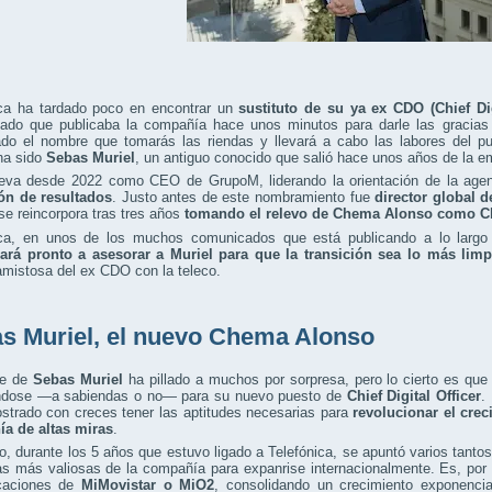
ica ha tardado poco en encontrar un
sustituto de su ya ex CDO (Chief Di
ado que publicaba la compañía hace unos minutos para darle las gracias 
ado el nombre que tomarás las riendas y llevará a cabo las labores del 
ha sido
Sebas Muriel
, un antiguo conocido que salió hace unos años de la e
lleva desde 2022 como CEO de GrupoM, liderando la orientación de la agen
ón de resultados
. Justo antes de este nombramiento fue
director global 
se reincorpora tras tres años
tomando el relevo de Chema Alonso como Chie
ica, en unos de los muchos comunicados que está publicando a lo larg
rá pronto a asesorar a Muriel para que la transición sea lo más limpi
amistosa del ex CDO con la teleco.
s Muriel, el nuevo Chema Alonso
je de
Sebas Muriel
ha pillado a muchos por sorpresa, pero lo cierto es que
ndose —a sabiendas o no— para su nuevo puesto de
Chief Digital Officer
.
strado con creces tener las aptitudes necesarias para
revolucionar el crec
a de altas miras
.
, durante los 5 años que estuvo ligado a Telefónica, se apuntó varios tant
s más valiosas de la compañía para expanrise internacionalmente. Es, por 
icaciones de
MiMovistar o MiO2
, consolidando un crecimiento exponenci