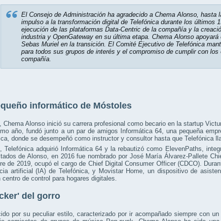
El Consejo de Administración ha agradecido a Chema Alonso, hasta la 
impulso a la transformación digital de Telefónica durante los últimos 
ejecución de las plataformas Data-Centric de la compañía y la creaci
industria y OpenGateway en su última etapa. Chema Alonso apoyará 
Sebas Muriel en la transición. El Comité Ejecutivo de Telefónica mant
para todos sus grupos de interés y el compromiso de cumplir con los o
compañía.
queño informático de Móstoles
 Chema Alonso inició su carrera profesional como becario en la startup Vict
mo año, fundó junto a un par de amigos Informática 64, una pequeña empr
ica, donde se desempeñó como instructor y consultor hasta que Telefónica ll
 Telefónica adquirió Informática 64 y la rebautizó como ElevenPaths, inte
ltados de Alonso, en 2016 fue nombrado por José María Álvarez-Pallete Chi
e de 2019, ocupó el cargo de Chief Digital Consumer Officer (CDCO). Durant
ncia artificial (IA) de Telefónica, y Movistar Home, un dispositivo de asiste
centro de control para hogares digitales.
cker' del gorro
ido por su peculiar estilo, caracterizado por ir acompañado siempre con u