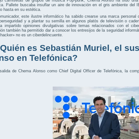
ajo camisetas de grupos de música Pop-punk, Chema Alonso ha sido una fi
ca. Pallete buscaba insuflar un aire de innovación en el gris ambiente del 
vo hasta en su estética.
municador, este ilustre informático ha sabido crearse una marca personal
berseguridad y a plantar su semilla en algunos platós de televisión o cad
a impartido opiniones divulgativas sobre temas relacionados con el cibe
ión también ha permitido dar a conocer los entresijos de la seguridad informát
hacker» no es un ciberdelincuente.
ién es Sebastián Muriel, el sus
nso en Telefónica?
 salida de Chema Alonso como Chief Digital Officer de Telefónica, la co