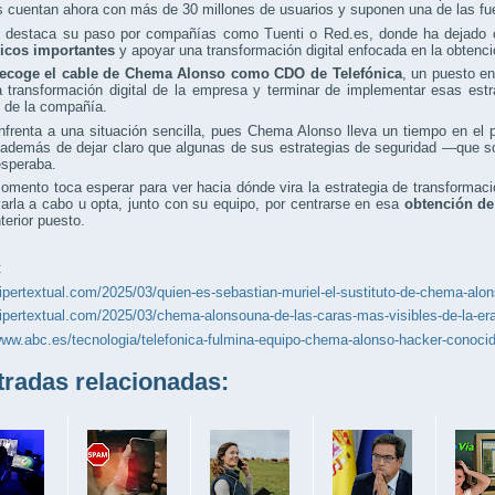
s cuentan ahora con más de 30 millones de usuarios y suponen una de las fue
 destaca su paso por compañías como Tuenti o Red.es, donde ha dejado c
gicos importantes
y apoyar una transformación digital enfocada en la obtenci
recoge el cable de Chema Alonso como CDO de Telefónica
, un puesto en
la transformación digital de la empresa y terminar de implementar esas est
 de la compañía.
frenta a una situación sencilla, pues Chema Alonso lleva un tiempo en el 
, además de dejar claro que algunas de sus estrategias de seguridad —que s
esperaba.
omento toca esperar para ver hacia dónde vira la estrategia de transformaci
varla a cabo u opta, junto con su equipo, por centrarse en esa
obtención de
terior puesto.
:
hipertextual.com/2025/03/quien-es-sebastian-muriel-el-sustituto-de-chema-alon
hipertextual.com/2025/03/chema-alonsouna-de-las-caras-mas-visibles-de-la-era
/www.abc.es/tecnologia/telefonica-fulmina-equipo-chema-alonso-hacker-cono
adas relacionadas: