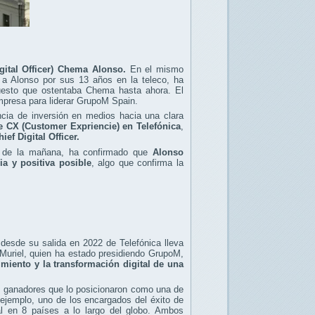
gital Officer) Chema Alonso.
En el mismo
a Alonso por sus 13 años en la teleco, ha
puesto que ostentaba Chema hasta ahora. El
mpresa para liderar GrupoM Spain.
cia de inversión en medios hacia una clara
de CX (Customer Expriencie) en Telefónica
,
f Digital Officer.
o de la mañana, ha confirmado que
Alonso
a y positiva posible
, algo que confirma la
 desde su salida en 2022 de Telefónica lleva
 Muriel, quien ha estado presidiendo GrupoM,
imiento y la transformación digital de una
os ganadores que lo posicionaron como una de
ejemplo, uno de los encargados del éxito de
al en 8 países a lo largo del globo. Ambos