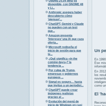
Ubuntu 25.04 beta ya
disponible, con GNOME 48
y Li...
Anthropic asegura haber
descubierto cómo
‘piensan’...
ChatGPT, Gemini y Claude
no pueden con un test
que...
Amazon presenta
‘Intereses’ una IA que caza
oferta...
Microsoft rediseña el
Un pe
inicio de sesión para que
te...
¿Qué significa «in the
En 1990,
coming days»? la
Ese mis
tendencia ...
informát
Por culpa de Trump,
En 2012,
empresas y gobiernos
los resu
europeos ...
noviembr
Signal es seguro… hasta
intelige
que invitas a un periodist...
como un 
ChatGPT puede crear
El 'ha
imágenes realistas
gracias al ...
Evolución del menú de
Reconoc
inicio de Windows en casi