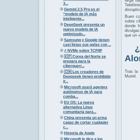
larga b
3...
Telefóni
Gemini 2.5 Pro es el
disrupti
“modelo de IA más
Buen co
inteligente...
sobre ci
DeepSeek presenta un
donde h
nuevo modelo de IA
divulgac
optimizado...
que un «
Samsung y Google tienen
casi listas sus gafas con ...
¿Qu
⚡️ NVMe sobre TCP/IP
Alo
🇰🇵 Corea del Norte se
prepara para la
ciberguerr...
Tras la
🇨🇳 Los creadores de
Muriel.
Deepseek tienen prohibido
ir...
Microsoft usará agentes
autónomos de IA para
comba...
EU OS: La nueva
alternativa Linux
comunitaria para...
China presenta un arma
capaz de cortar cualquier
c...
Historia de Apple
Microsoft le dice a los