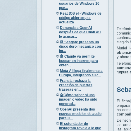
usuarios de Windows 10
que...
ReactOS el «Windows de
código abierto», se
actualiza
Denuncia a OpenAI
Telefón
después de que ChatGPT
comunic
le acusar...
confirm
elegido 
💾 Seagate presenta un
disco duro mecánico con
Muriel 
int...
obtenci
🤖 Claude ya permite
y ahora 
buscar en internet para
Telefón
obten...
comenza
Meta AI llega finalmente a
rutpura 
Europa, integrando su c...
Francia rechaza la
creación de puertas
Seba
traseras en...
🤖Cómo saber si una
imagen o vídeo ha sido
El ficha
generad...
prepará
OpenAI presenta dos
ha demo
nuevos modelos de audio
compañí
para C...
De hecho
El cofundador de
las arma
Instagram revela a lo que
las apl