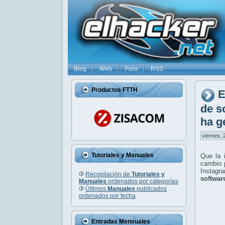
Blog
Web
Foro
RSS
Productos FTTH
E
de s
ha g
viernes, 
Tutoriales y Manuales
Que la 
cambio 
Instagr
Recopilación de
Tutoriales y
softwar
Manuales
ordenados por categorías
Últimos
Manuales
publicados
ordenados por fecha
Entradas Mensuales