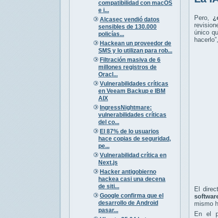
compatibilidad con macOS
e i...
Pero,
¿
Alcasec vendió datos
revision
sensibles de 130.000
único qu
policías...
hacerlo”
Hackean un proveedor de
SMS y lo utilizan para rob...
Filtración masiva de 6
millones registros de
Oracl...
Vulnerabilidades críticas
en Veeam Backup e IBM
AIX
IngressNightmare:
vulnerabilidades críticas
del co...
El 87% de lo usuarios
hace copias de seguridad,
pe...
Vulnerabilidad crítica en
Next.js
Hacker antigobierno
hackea casi una decena
de siti...
El dire
Google confirma que el
softwar
desarrollo de Android
mismo h
pasar...
En el p