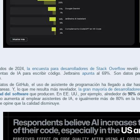
ados de 2024,
la encuesta para desarrolladores de Stack Overflow
reveló 
entas de IA para escribir código. Jetbrains
apunta
al 69%. Son datos pre
s.
atos de GitHub, el uso de asistente de programación ha llegado a dar ha
tareas. Y, lo que me resulta más revelador,
la gran mayoría de desarrollador
ad del software
que producen. En EE. UU., por ejemplo, alrededor de
90%
de
go aumenta al emplear asistentes de IA, e igualmente más de 80% en la Ind
e opine que la calidad disminuye.