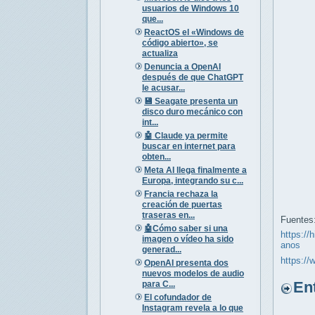
usuarios de Windows 10
que...
ReactOS el «Windows de
código abierto», se
actualiza
Denuncia a OpenAI
después de que ChatGPT
le acusar...
💾 Seagate presenta un
disco duro mecánico con
int...
🤖 Claude ya permite
buscar en internet para
obten...
Meta AI llega finalmente a
Europa, integrando su c...
Francia rechaza la
creación de puertas
traseras en...
Fuentes
🤖Cómo saber si una
https://
imagen o vídeo ha sido
anos
generad...
https://
OpenAI presenta dos
nuevos modelos de audio
Entr
para C...
El cofundador de
Instagram revela a lo que