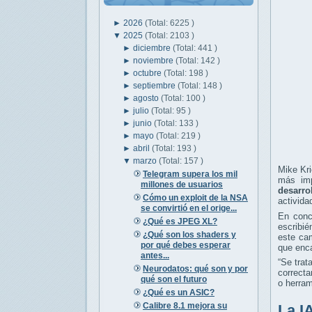
►
2026
(Total: 6225 )
▼
2025
(Total: 2103 )
►
diciembre
(Total: 441 )
►
noviembre
(Total: 142 )
►
octubre
(Total: 198 )
►
septiembre
(Total: 148 )
►
agosto
(Total: 100 )
►
julio
(Total: 95 )
►
junio
(Total: 133 )
►
mayo
(Total: 219 )
►
abril
(Total: 193 )
▼
marzo
(Total: 157 )
Mike Kri
Telegram supera los mil
más imp
millones de usuarios
desarro
Cómo un exploit de la NSA
activida
se convirtió en el orige...
En concr
¿Qué es JPEG XL?
escribié
¿Qué son los shaders y
este cam
por qué debes esperar
que enca
antes...
“Se trat
Neurodatos: qué son y por
correct
qué son el futuro
o herram
¿Qué es un ASIC?
Calibre 8.1 mejora su
La I