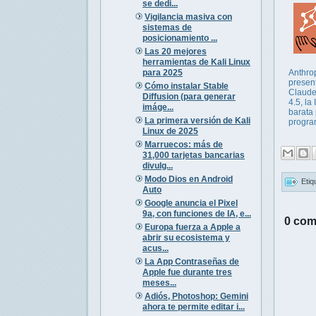
se dedi...
Vigilancia masiva con
sistemas de
posicionamiento ...
Las 20 mejores
herramientas de Kali Linux
para 2025
Anthro
presen
Cómo instalar Stable
Claude
Diffusion (para generar
4.5, la
imáge...
barata
La primera versión de Kali
progra
Linux de 2025
Marruecos: más de
31,000 tarjetas bancarias
divulg...
Modo Dios en Android
Etiq
Auto
Google anuncia el Pixel
9a, con funciones de IA, e...
0 com
Europa fuerza a Apple a
abrir su ecosistema y
acus...
La App Contraseñas de
Apple fue durante tres
meses...
Adiós, Photoshop: Gemini
ahora te permite editar i...