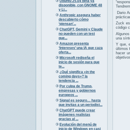
Ubuntu 25.04 beta ya
“respons
disponible, con GNOME 48
Tendremo
y Li...
Dario Am
Anthropic asegura haber
práctica
descubierto cómo
Zuck e
‘piensan’...
código c
ChatGPT, Gemini y Claude
no pueden con un test
Algunos
que...
una sínt
Amazon presenta
Y que, 
‘Intereses’ una IA que caza
últimos 
oferta...
hacer u
objetivo
Microsoft rediseña el
inicio de sesión para que
te...
¿Qué significa «in the
coming days»? la
tendencia ...
Por culpa de Trump,
empresas y gobiernos
europeos ...
Signal es seguro… hasta
que invitas a un periodist...
ChatGPT puede crear
imágenes realistas
gracias al ...
Evolución del menú de
inicio de Windows en casi