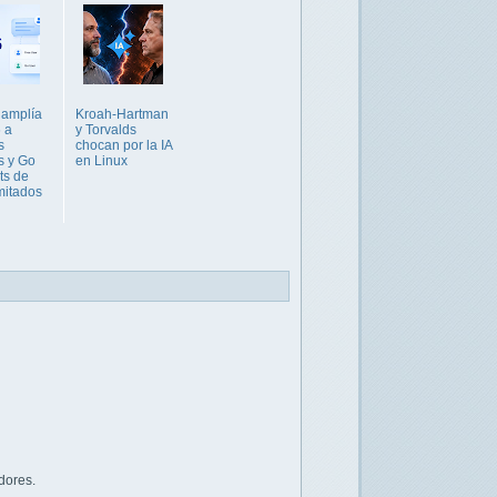
 amplía
Kroah-Hartman
 a
y Torvalds
s
chocan por la IA
s y Go
en Linux
ts de
imitados
dores.