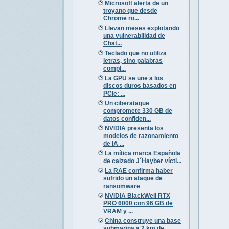
Microsoft alerta de un
troyano que desde
Chrome ro...
Llevan meses explotando
una vulnerabilidad de
Chat...
Teclado que no utiliza
letras, sino palabras
compl...
La GPU se une a los
discos duros basados en
PCIe: ...
Un ciberataque
compromete 330 GB de
datos confiden...
NVIDIA presenta los
modelos de razonamiento
de IA ...
La mítica marca Española
de calzado J´Hayber vícti...
La RAE confirma haber
sufrido un ataque de
ransomware
NVIDIA BlackWell RTX
PRO 6000 con 96 GB de
VRAM y ...
China construye una base
submarina a 2 km de