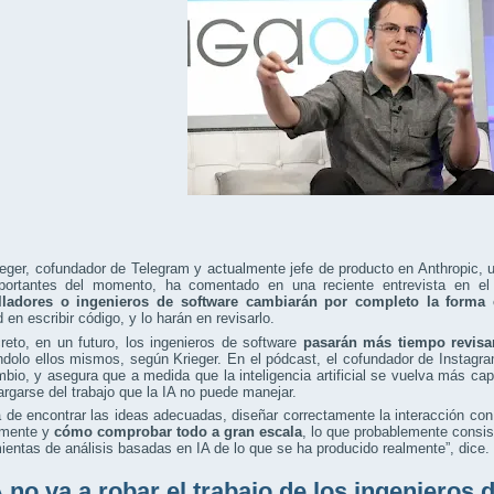
eger, cofundador de Telegram y actualmente jefe de producto en Anthropic, un
ortantes del momento, ha comentado en una reciente entrevista en e
lladores o ingenieros de software cambiarán por completo la forma 
d en escribir código, y lo harán en revisarlo.
eto, en un futuro, los ingenieros de software
pasarán más tiempo revis
ndolo ellos mismos, según Krieger. En el pódcast, el cofundador de Instagr
bio, y asegura que a medida que la inteligencia artificial se vuelva más ca
rgarse del trabajo que la IA no puede manejar.
a de encontrar las ideas adecuadas, diseñar correctamente la interacción con 
amente y
cómo comprobar todo a gran escala
, lo que probablemente consis
ientas de análisis basadas en IA de lo que se ha producido realmente”, dice.
A no va a robar el trabajo de los ingenieros 