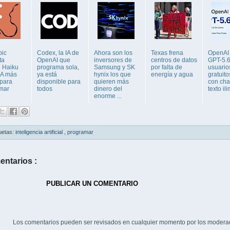
pic
Codex, la IA de
Ahora son los
Texas frena
OpenAI
ta
OpenAI que
inversores de
centros de datos
GPT-5.6
 Haiku
programa sola,
Samsung y SK
por falta de
usuario
 IA más
ya está
hynix los que
energía y agua
gratuito
 para
disponible para
quieren más
con cha
mar
todos
dinero del
texto il
enorme ...
uetas:
inteligencia artificial
,
programar
entarios :
PUBLICAR UN COMENTARIO
Los comentarios pueden ser revisados en cualquier momento por los modera