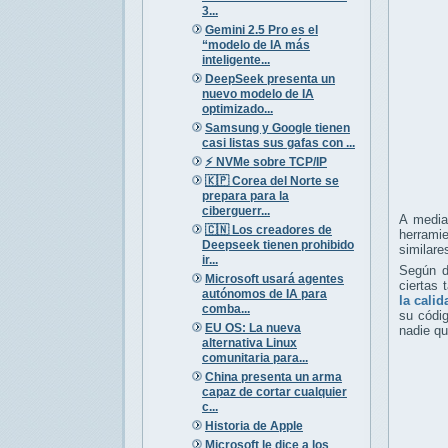
3...
Gemini 2.5 Pro es el
“modelo de IA más
inteligente...
DeepSeek presenta un
nuevo modelo de IA
optimizado...
Samsung y Google tienen
casi listas sus gafas con ...
⚡️ NVMe sobre TCP/IP
🇰🇵 Corea del Norte se
prepara para la
ciberguerr...
A medi
🇨🇳 Los creadores de
herrami
Deepseek tienen prohibido
similare
ir...
Según d
Microsoft usará agentes
ciertas 
autónomos de IA para
la calid
comba...
su códi
EU OS: La nueva
nadie qu
alternativa Linux
comunitaria para...
China presenta un arma
capaz de cortar cualquier
c...
Historia de Apple
Microsoft le dice a los