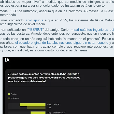
abilidades de mayor nivel” a medida que su modelo de inteligencia artific
s que esperar para ver si el cofundador de Instagram está en lo cierto.
odei, CEO de Anthropic, asegura que en los próximos 3-6 meses, la IA escr
mente todo.
s más comedido,
sólo apunta
a que en 2025, los sistemas de IA de Meta y
omo ingenieros de nivel medio.
 han señalado un “
YES/BUT
” del amigo Dario:
mirad cuántos ingenieros so
esis de las posturas: Amodei debe entender, por supuesto, que un ingeniero
en todo caso, en un año seguirá habiendo “humanos en el proceso”. Es un t
tres años:
el pecado original de las alucinaciones sigue sin estar resuelto
y a
na tarea con que haga un trabajo complejo que requiere interacciones, un
s y que, en realidad, está compuesto por decenas de tareas.