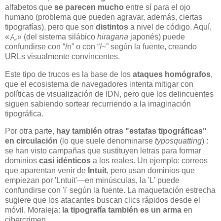
alfabetos que
se parecen mucho
entre sí para el ojo
humano (problema que pueden agravar, además, ciertas
tipografías), pero que son
distintos
a nivel de código. Aquí,
«ん» (del sistema silábico
hiragana
japonés) puede
confundirse con “/n” o con “/~” según la fuente, creando
URLs visualmente convincentes.
Este tipo de trucos es la base de los
ataques homógrafos
,
que el ecosistema de navegadores intenta mitigar con
políticas de visualización de IDN, pero que los delincuentes
siguen sabiendo sortear recurriendo a la imaginación
tipográfica.
Por otra parte,
hay también otras "estafas tipográficas"
en circulación
(lo que suele denominarse
typosquatting
) :
se han visto campañas que sustituyen letras para formar
dominios
casi idénticos
a los reales. Un ejemplo: correos
que aparentan venir de
Intuit
, pero usan dominios que
empiezan por 'Lntuit'—en minúsculas, la 'L' puede
confundirse con 'i' según la fuente. La maquetación estrecha
sugiere que los atacantes buscan clics rápidos desde el
móvil. Moraleja:
la tipografía también es un arma
en
cibercrimen.