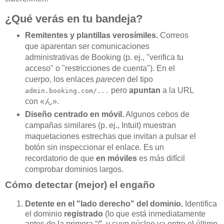
¿Qué verás en tu bandeja?
Remitentes y plantillas verosímiles.
Correos
que aparentan ser comunicaciones
administrativas de Booking (p. ej., "verifica tu
acceso" o "restricciones de cuenta"). En el
cuerpo, los enlaces
parecen
del tipo
pero
apuntan
a la URL
admin.booking.com/...
con «ん».
Diseño centrado en móvil.
Algunos cebos de
campañas similares (p. ej., Intuit) muestran
maquetaciones estrechas que invitan a pulsar el
botón sin inspeccionar el enlace. Es un
recordatorio de que
en móviles
es más difícil
comprobar dominios largos.
Cómo detectar (mejor) el engaño
Detente en el "lado derecho" del dominio.
Identifica
el dominio
registrado
(lo que está inmediatamente
antes de la primera “/”, y cuyo núcleo va entre el último