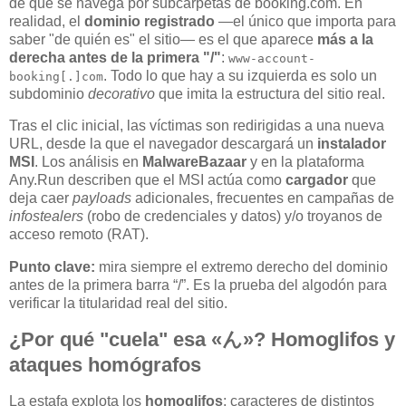
de que se navega por subcarpetas de booking.com. En
realidad, el
dominio registrado
—el único que importa para
saber "de quién es" el sitio— es el que aparece
más a la
derecha antes de la primera "/"
:
www-account-
. Todo lo que hay a su izquierda es solo un
booking[.]com
subdominio
decorativo
que imita la estructura del sitio real.
Tras el clic inicial, las víctimas son redirigidas a una nueva
URL, desde la que el navegador descargará un
instalador
MSI
. Los análisis en
MalwareBazaar
y en la plataforma
Any.Run describen que el MSI actúa como
cargador
que
deja caer
payloads
adicionales, frecuentes en campañas de
infostealers
(robo de credenciales y datos) y/o troyanos de
acceso remoto (RAT).
Punto clave:
mira siempre el extremo derecho del dominio
antes de la primera barra “/”. Es la prueba del algodón para
verificar la titularidad real del sitio.
¿Por qué "cuela" esa «ん»? Homoglifos y
ataques homógrafos
La estafa explota los
homoglifos
: caracteres de distintos