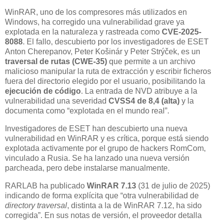
WinRAR, uno de los compresores más utilizados en
Windows, ha corregido una vulnerabilidad grave ya
explotada en la naturaleza y rastreada como
CVE-2025-
8088
. El fallo, descubierto por los investigadores de ESET
Anton Cherepanov, Peter Košinár y Peter Strýček, es un
traversal de rutas (CWE-35)
que permite a un archivo
malicioso manipular la ruta de extracción y escribir ficheros
fuera del directorio elegido por el usuario, posibilitando la
ejecución de código
. La entrada de NVD atribuye a la
vulnerabilidad una severidad
CVSS4 de 8,4 (alta)
y la
documenta como “explotada en el mundo real”.
Investigadores de ESET han descubierto una nueva
vulnerabilidad en WinRAR y es crítica, porque está siendo
explotada activamente por el grupo de hackers RomCom,
vinculado a Rusia. Se ha lanzado una nueva versión
parcheada, pero debe instalarse manualmente.
RARLAB ha publicado
WinRAR 7.13
(31 de julio de 2025)
indicando de forma explícita que “otra vulnerabilidad de
directory traversal
, distinta a la de WinRAR 7.12, ha sido
corregida”. En sus notas de versión, el proveedor detalla