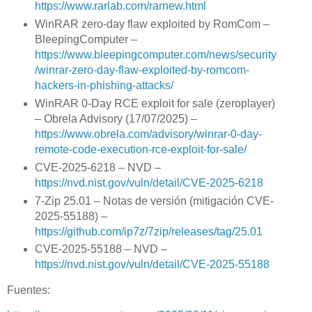
https://www.rarlab.com/rarnew.html
WinRAR zero-day flaw exploited by RomCom –
BleepingComputer –
https://www.bleepingcomputer.com/news/security
/winrar-zero-day-flaw-exploited-by-romcom-
hackers-in-phishing-attacks/
WinRAR 0-Day RCE exploit for sale (zeroplayer)
– Obrela Advisory (17/07/2025) –
https://www.obrela.com/advisory/winrar-0-day-
remote-code-execution-rce-exploit-for-sale/
CVE-2025-6218 – NVD –
https://nvd.nist.gov/vuln/detail/CVE-2025-6218
7-Zip 25.01 – Notas de versión (mitigación CVE-
2025-55188) –
https://github.com/ip7z/7zip/releases/tag/25.01
CVE-2025-55188 – NVD –
https://nvd.nist.gov/vuln/detail/CVE-2025-55188
Fuentes: