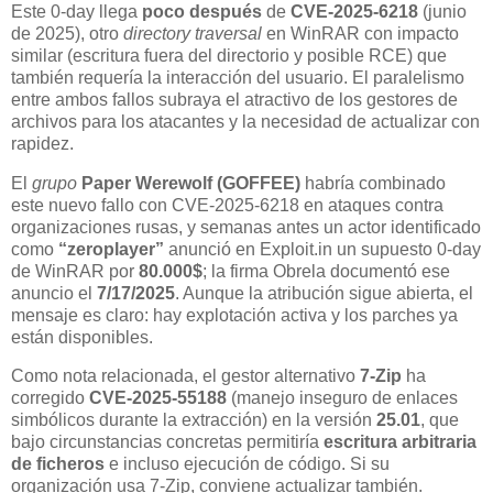
Este 0-day llega
poco después
de
CVE-2025-6218
(junio
de 2025), otro
directory traversal
en WinRAR con impacto
similar (escritura fuera del directorio y posible RCE) que
también requería la interacción del usuario. El paralelismo
entre ambos fallos subraya el atractivo de los gestores de
archivos para los atacantes y la necesidad de actualizar con
rapidez.
El
grupo
Paper Werewolf (GOFFEE)
habría combinado
este nuevo fallo con CVE-2025-6218 en ataques contra
organizaciones rusas, y semanas antes un actor identificado
como
“zeroplayer”
anunció en Exploit.in un supuesto 0-day
de WinRAR por
80.000$
; la firma Obrela documentó ese
anuncio el
7/17/2025
. Aunque la atribución sigue abierta, el
mensaje es claro: hay explotación activa y los parches ya
están disponibles.
Como nota relacionada, el gestor alternativo
7-Zip
ha
corregido
CVE-2025-55188
(manejo inseguro de enlaces
simbólicos durante la extracción) en la versión
25.01
, que
bajo circunstancias concretas permitiría
escritura arbitraria
de ficheros
e incluso ejecución de código. Si su
organización usa 7-Zip, conviene actualizar también.