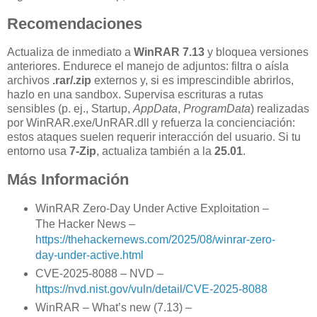
Recomendaciones
Actualiza de inmediato a
WinRAR 7.13
y bloquea versiones
anteriores. Endurece el manejo de adjuntos: filtra o aísla
archivos
.rar/.zip
externos y, si es imprescindible abrirlos,
hazlo en una sandbox. Supervisa escrituras a rutas
sensibles (p. ej., Startup,
AppData
,
ProgramData
) realizadas
por WinRAR.exe/UnRAR.dll y refuerza la concienciación:
estos ataques suelen requerir interacción del usuario. Si tu
entorno usa
7-Zip
, actualiza también a la
25.01
.
Más Información
WinRAR Zero-Day Under Active Exploitation –
The Hacker News –
https://thehackernews.com/2025/08/winrar-zero-
day-under-active.html
CVE-2025-8088 – NVD –
https://nvd.nist.gov/vuln/detail/CVE-2025-8088
WinRAR – What’s new (7.13) –