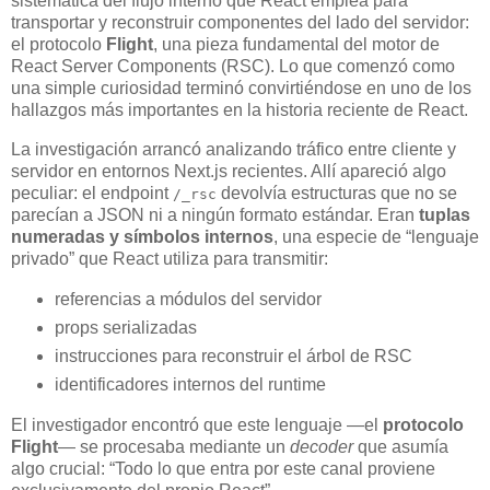
sistemática del flujo interno que React emplea para
transportar y reconstruir componentes del lado del servidor:
el protocolo
Flight
, una pieza fundamental del motor de
React Server Components (RSC). Lo que comenzó como
una simple curiosidad terminó convirtiéndose en uno de los
hallazgos más importantes en la historia reciente de React.
La investigación arrancó analizando tráfico entre cliente y
servidor en entornos Next.js recientes. Allí apareció algo
peculiar: el endpoint
devolvía estructuras que no se
/_rsc
parecían a JSON ni a ningún formato estándar. Eran
tuplas
numeradas y símbolos internos
, una especie de “lenguaje
privado” que React utiliza para transmitir:
referencias a módulos del servidor
props serializadas
instrucciones para reconstruir el árbol de RSC
identificadores internos del runtime
El investigador encontró que este lenguaje —el
protocolo
Flight
— se procesaba mediante un
decoder
que asumía
algo crucial: “Todo lo que entra por este canal proviene