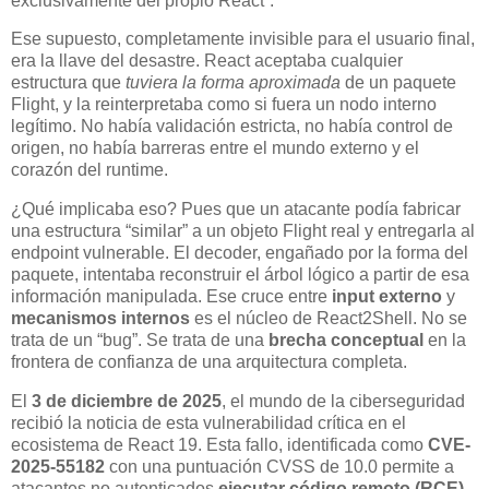
exclusivamente del propio React”.
Ese supuesto, completamente invisible para el usuario final,
era la llave del desastre. React aceptaba cualquier
estructura que
tuviera la forma aproximada
de un paquete
Flight, y la reinterpretaba como si fuera un nodo interno
legítimo. No había validación estricta, no había control de
origen, no había barreras entre el mundo externo y el
corazón del runtime.
¿Qué implicaba eso? Pues que un atacante podía fabricar
una estructura “similar” a un objeto Flight real y entregarla al
endpoint vulnerable. El decoder, engañado por la forma del
paquete, intentaba reconstruir el árbol lógico a partir de esa
información manipulada. Ese cruce entre
input externo
y
mecanismos internos
es el núcleo de React2Shell. No se
trata de un “bug”. Se trata de una
brecha conceptual
en la
frontera de confianza de una arquitectura completa.
El
3 de diciembre de 2025
, el mundo de la ciberseguridad
recibió la noticia de esta vulnerabilidad crítica en el
ecosistema de React 19. Esta fallo, identificada como
CVE-
2025-55182
con una puntuación CVSS de 10.0 permite a
atacantes no autenticados
ejecutar código remoto (RCE)