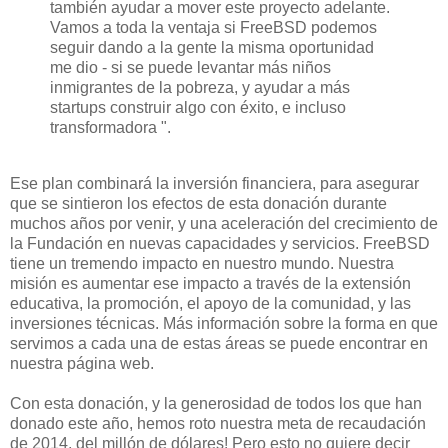
también
ayudar a mover
este
proyecto adelante
.
Vamos a
toda la ventaja
si
FreeBSD
podemos
seguir dando
a la gente la
misma oportunidad
me dio
-
si se puede
levantar
más niños
inmigrantes
de la pobreza
,
y
ayudar a más
startups
construir
algo
con éxito
,
e incluso
transformadora
"
.
Ese plan
combinará
la inversión
financiera
,
para asegurar
que se
sintieron
los efectos de
esta donación
durante
muchos
años por venir
,
y
una aceleración del crecimiento
de
la Fundación
en nuevas
capacidades y servicios
.
FreeBSD
tiene
un tremendo impacto en
nuestro mundo
.
Nuestra
misión es
aumentar ese
impacto a través de
la extensión
educativa
, la promoción,
el apoyo
de la comunidad
,
y las
inversiones
técnicas.
Más
información sobre
la forma en que
servimos a
cada una de estas
áreas
se puede encontrar en
nuestra página web
.
Con
esta donación
,
y
la generosidad de
todos los que han
donado
este año
, hemos
roto
nuestra
meta de recaudación
de 2014,
del millón de dólares
!
Pero
esto no quiere decir