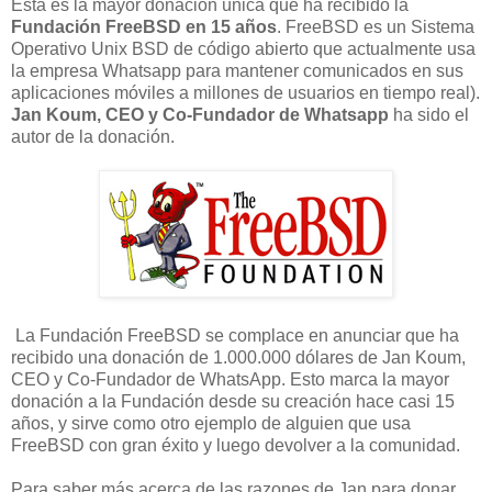
Esta es la mayor donación única que ha recibido la
Fundación FreeBSD en 15 años
. FreeBSD es un Sistema
Operativo Unix BSD de código abierto que actualmente usa
la empresa Whatsapp para mantener comunicados en sus
aplicaciones móviles a millones de usuarios en tiempo real).
Jan Koum, CEO y Co-Fundador de Whatsapp
ha sido el
autor de la donación.
La Fundación
FreeBSD
se complace
en anunciar que ha
recibido una
donación de
1.000.000 dólares
de Jan
Koum
,
CEO y Co
-
Fundador de
WhatsApp
.
Esto marca
la
mayor
donación
a la Fundación
desde su creación hace
casi 15
años
,
y sirve
como otro ejemplo de
alguien que usa
FreeBSD
con gran éxito
y luego
devolver a
la comunidad
.
Para saber más
acerca de las razones
de Jan
para
donar