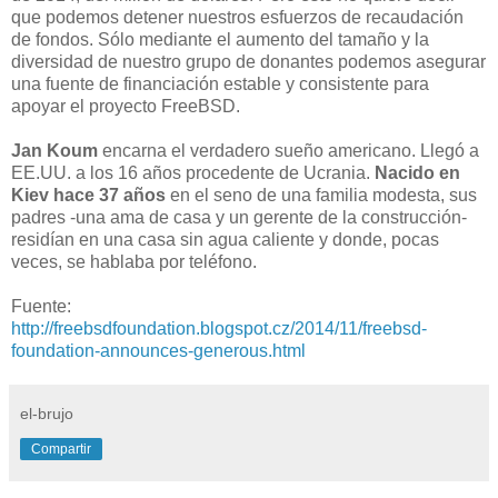
que podemos
detener
nuestros
esfuerzos
de recaudación
de fondos
.
Sólo
mediante el aumento del
tamaño y la
diversidad
de
nuestro
grupo de donantes
podemos asegurar
una
fuente de financiación
estable y consistente
para
apoyar el proyecto
FreeBSD
.
Jan Koum
encarna el verdadero sueño americano. Llegó a
EE.UU. a los 16 años procedente de Ucrania.
Nacido en
Kiev hace 37 años
en el seno de una familia modesta, sus
padres -una ama de casa y un gerente de la construcción-
residían en una casa sin agua caliente y donde, pocas
veces, se hablaba por teléfono.
Fuente:
http://freebsdfoundation.blogspot.cz/2014/11/freebsd-
foundation-announces-generous.html
el-brujo
Compartir