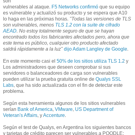
son
vulnerables al ataque.
F5 Networks confirmó
que su equipo
es vulnerable y actualizó su producto y se espera que A10
lo haga en las próximas horas.
"Todas las versiones de TLS
son vulnerables, menos
TLS 1.2 con la suite de cifrado
AEAD
. No estoy totalmente seguro de que se hayan
encontrado todos los fabricantes afectados pero, ahora que
este tema es público, cualquier otro producto afectado
saldrá rápidamente a la luz"
dijo Adam Langley de Google
.
En este momento casi el
50% de los sitios utiliza TLS 1.2
y
Los administradores que deseen comprobar si sus
servidores o balanceadores de carga son vulnerables
pueden utilizar la prueba gratuita online de
Qualys SSL
Labs
, que ha sido actualizada con el fin de detectar este
problema.
Según esta herramienta algunos de los sitios vulnerables
serían
Bank of America
,
VMware
,
US Department of
Veteran's Affairs
, y
Accenture
.
Según el test de Qualys, en Argentina los siguientes bancos
y tarjetas de crédito parecen ser vulnerables a POODLE: