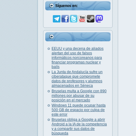
Síguenos en:
EEUU y una decena de aliados
alertan del uso de falsos
informáticos norcoreanos para
financiar programas nuclear y
balís
La Junta de Andalucía sufre un
ciberataque que compromete
datos de profesores y alumnos
almacenados en Séneca
Bruselas multa a Google con 890
millones por abusar de su
posición en el mercado
Windows 11 puede ocupar hasta
500 GB de espacio por culpa de
este error
Bruselas obliga a Google a abrir
Android a la IA de la competencia
y a compartir sus datos de
búsqueda