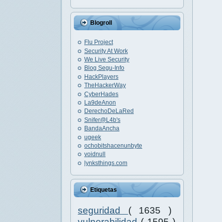
Blogroll
Flu Project
Security At Work
We Live Security
Blog Segu-Info
HackPlayers
TheHackerWay
CyberHades
La9deAnon
DerechoDeLaRed
Snifer@L4b's
BandaAncha
ugeek
ochobitshacenunbyte
voidnull
lynksthings.com
Etiquetas
seguridad
( 1635 )
vulnerabilidad
( 1595 )