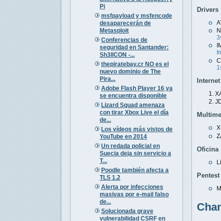
Pi
Drivers
msfpayload y msfencode
A
desaparecerán de
Metasploit
3
Conferencias de
seguridad en Santander:
I
Sh3llCON -...
C
thepiratebay.cr NO es el
1
nuevo dominio de The
Pira...
Internet
Adobe Flash Player 16 ya
X
se encuentra disponible
J
Lizard Squad amenaza
con tirar Xbox Live el día
Multime
de...
X
Los vídeos más vistos de
Z
YouTube en 2014
Un redada policial en
Oficina
Suecia deja sin servicio a
T...
L
Poodle también afecta a
Pentest
TLS 1.2
Alerta por infecciones
M
masivas por e-mail falso
de...
Cha
Solucionada grave
vulnerabilidad CSRF en