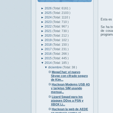
►
2026
(Total: 6161 )
►
2025
(Total: 2103 )
►
2024
(Total: 1110 )
Esta es 
►
2023
(Total: 710 )
►
2022
(Total: 967 )
Se ha tr
de cosa
►
2021
(Total: 730 )
programa
►
2020
(Total: 212 )
►
2019
(Total: 102 )
►
2018
(Total: 150 )
►
2017
(Total: 231 )
►
2016
(Total: 266 )
►
2015
(Total: 445 )
▼
2014
(Total: 185 )
▼
diciembre
(Total: 38 )
MegaChat: el nuevo
Skype con cifrado seguro
de Kim...
Hackean Modems USB 4G
y tarjetas SIM usando
mensaj...
Lizard Squad para los
ataques DDos a PSN y
XBOX Li...
Hackean la web de AEDE
en protesta contra el