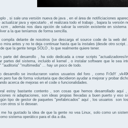
plo , si sale una versión nueva de java , en el área de notificiaciones apar
e actualizar java y ejecutarlo , el realizara todo el trabajo , bajara la versión
 xzm , además nos dara opción de salvar la versión existente en sistema 
lver a la que teníamos de forma sencilla.
 compila delante de nosotros (se descarga el source code de la web del 
, lo mira antes y no te deja continuar hasta que la instales (desde otro script
 de que la gente tenga SOLO , lo que realmente quiere tener.
 parte del desarrollo , ha sido dedicada a crear scripts "actualizadores/
ar partes del sistema, incluido el kernel , o instalar software que le sea inte
" "auditoria" "multimedia" ... hay un poco de todo.
o desarrollo se involucraron varios usuarios del foro , como Fr3dY ,vk
ón pero fue de forma voluntaria que decidieron ayudar a mejorar y probar di
ndo acerca de mejoras en el code o funcionalidades.
ral estoy bastante contento , son cosas que hemos desarrollado aquí , n
ciones ni adaptaciones, son ideas propias llevadas a buen puerto y eso sie
lgún tipo de gestor de paquetes "prefabricados" aquí , los usuarios son l
 con otros si lo desean.
 me ha gustado la idea de que la gente no vea Linux, solo como un sistem
omo sistema operático para el dia a dia.