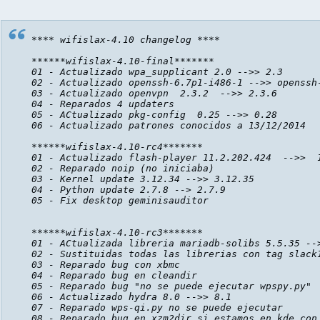
**** wifislax-4.10 changelog ****

******wifislax-4.10-final*******

01 - Actualizado wpa_supplicant 2.0 -->> 2.3

02 - Actualizado openssh-6.7p1-i486-1 -->> openssh-
03 - Actualizado openvpn  2.3.2  -->> 2.3.6

04 - Reparados 4 updaters

05 - ACtualizado pkg-config  0.25 -->> 0.28

06 - Actualizado patrones conocidos a 13/12/2014

******wifislax-4.10-rc4*******

01 - Actualizado flash-player 11.2.202.424  -->>  1
02 - Reparado noip (no iniciaba)

03 - Kernel update 3.12.34 -->> 3.12.35

04 - Python update 2.7.8 --> 2.7.9

05 - Fix desktop geminisauditor

******wifislax-4.10-rc3*******

01 - ACtualizada libreria mariadb-solibs 5.5.35 -->
02 - Sustituidas todas las librerias con tag slack1
03 - Reparado bug con xbmc 

04 - Reparado bug en cleandir

05 - Reparado bug "no se puede ejecutar wpspy.py"

06 - Actualizado hydra 8.0 -->> 8.1

07 - Reparado wps-qi.py no se puede ejecutar

08 - Reparado bug en xzm2dir si estamos en kde con 