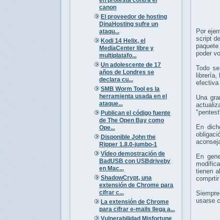
canon
El proveedor de hosting
DinaHosting sufre un
Por ejem
ataqu...
script d
Kodi 14 Helix, el
paquete
MediaCenter libre y
poder vo
multiplatafo...
Un adolescente de 17
Todo se
años de Londres se
librería
declara cu...
efectiva
SMB Worm Tool es la
herramienta usada en el
Una gran
ataque...
actualiz
"pentest
Publican el código fuente
de The Open Bay como
En dich
Ope...
obligaci
Disponible John the
aconseja
Ripper 1.8.0-jumbo-1
Vídeo demostración de
En gene
BadUSB con USBdriveby
modifica
en Mac...
tienen a
ShadowCrypt, una
comprtir
extensión de Chrome para
cifrar c...
Siempre
usarse c
La extensión de Chrome
para cifrar e-mails llega a...
Vulnerabilidad Misfortune