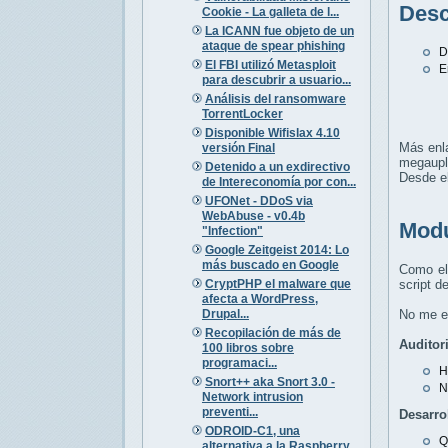
Desc
Cookie - La galleta de l...
La ICANN fue objeto de un
ataque de spear phishing
D
El FBI utilizó Metasploit
E
para descubrir a usuario...
Análisis del ransomware
TorrentLocker
Disponible Wifislax 4.10
Más enl
versión Final
megaupl
Detenido a un exdirectivo
Desde el
de Intereconomía por con...
UFONet - DDoS via
WebAbuse - v0.4b
Modu
"Infection"
Google Zeitgeist 2014: Lo
más buscado en Google
Como el 
CryptPHP el malware que
script d
afecta a WordPress,
Drupal...
No me e
Recopilación de más de
Auditor
100 libros sobre
programaci...
H
Snort++ aka Snort 3.0 -
N
Network intrusion
preventi...
Desarro
ODROID-C1, una
Q
alternativa a la Raspberry