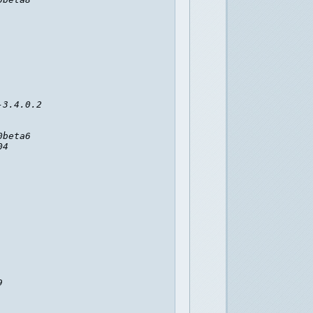
3.4.0.2

beta6

4


