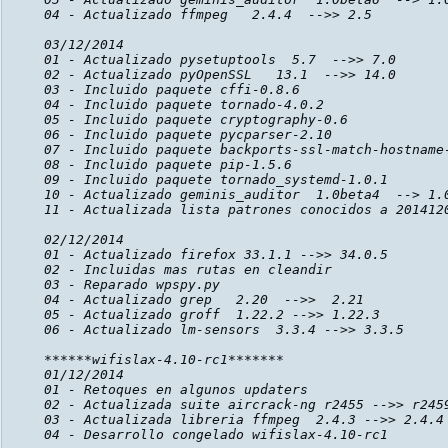
04 - Actualizado ffmpeg   2.4.4  -->> 2.5

03/12/2014

01 - Actualizado pysetuptools  5.7  -->> 7.0

02 - Actualizado pyOpenSSL   13.1  -->> 14.0

03 - Incluido paquete cffi-0.8.6

04 - Incluido paquete tornado-4.0.2

05 - Incluido paquete cryptography-0.6

06 - Incluido paquete pycparser-2.10

07 - Incluido paquete backports-ssl-match-hostname-
08 - Incluido paquete pip-1.5.6

09 - Incluido paquete tornado_systemd-1.0.1

10 - Actualizado geminis_auditor  1.0beta4  --> 1.0
11 - Actualizada lista patrones conocidos a 2014120
02/12/2014

01 - Actualizado firefox 33.1.1 -->> 34.0.5

02 - Incluidas mas rutas en cleandir

03 - Reparado wpspy.py

04 - Actualizado grep   2.20  -->>  2.21

05 - Actualizado groff  1.22.2 -->> 1.22.3

06 - Actualizado lm-sensors  3.3.4 -->> 3.3.5

******wifislax-4.10-rc1*******

01/12/2014

01 - Retoques en algunos updaters

02 - Actualizada suite aircrack-ng r2455 -->> r2459
03 - Actualizada libreria ffmpeg  2.4.3 -->> 2.4.4

04 - Desarrollo congelado wifislax-4.10-rc1
