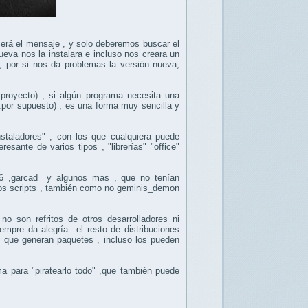
ecerá el mensaje , y solo deberemos buscar el
 nueva nos la instalara e incluso nos creara un
, por si nos da problemas la versión nueva,
proyecto) , si algún programa necesita una
...por supuesto) , es una forma muy sencilla y
instaladores" , con los que cualquiera puede
resante de varios tipos , "librerías" "office"
496 ,garcad y algunos mas , que no tenían
chos scripts , también como no geminis_demon
o son refritos de otros desarrolladores ni
mpre da alegría...el resto de distribuciones
os que generan paquetes , incluso los pueden
a para "piratearlo todo" ,que también puede