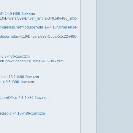
ATI-14.9-i486-2sw.xzm
.10/Drivers/029-Driver_nvidia-340.58-i486_smp-
wireless.net/modulos/wifislax-4.10/Drivers/034-
los/wifislax-4.10/Drivers/038-Cuda-5.5.22-i486-
5.6.3-i486-1sw.xzm
rnet/Jdownloader-2.0_beta-i486-3sw.xzm
/xbmc-13.2-i486-2sw.xzm
oo-4.0.5-i386-1sw.xzm
/LibreOffice-4.3.4-x86-1sw.xzm
etasploit-4.10-i486-1sw.xzm