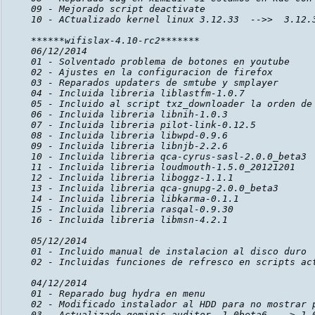
09 - Mejorado script deactivate

10 - ACtualizado kernel linux 3.12.33  -->>  3.12.3
******wifislax-4.10-rc2*******

06/12/2014

01 - Solventado problema de botones en youtube

02 - Ajustes en la configuracion de firefox

03 - Reparados updaters de smtube y smplayer

04 - Incluida libreria liblastfm-1.0.7

05 - Incluido al script txz_downloader la orden de 
06 - Incluida libreria libnih-1.0.3

07 - Incluida libreria pilot-link-0.12.5

08 - Incluida libreria libwpd-0.9.6

09 - Incluida libreria libnjb-2.2.6

10 - Incluida libreria qca-cyrus-sasl-2.0.0_beta3

11 - Incluida libreria loudmouth-1.5.0_20121201

12 - Incluida libreria liboggz-1.1.1

13 - Incluida libreria qca-gnupg-2.0.0_beta3

14 - Incluida libreria libkarma-0.1.1

15 - Incluida libreria rasqal-0.9.30

16 - Incluida libreria libmsn-4.2.1

05/12/2014

01 - Incluido manual de instalacion al disco duro

02 - Incluidas funciones de refresco en scripts act
04/12/2014

01 - Reparado bug hydra en menu

02 - Modificado instalador al HDD para no mostrar p
03 - Actualizado geminis_auditor  1.0beta6  --> 1.0