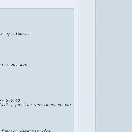
6.7p1-i486-2

1.2.202.425

> 5.5.40

4.1 , por las versiones en current

funcion detectar xfce
