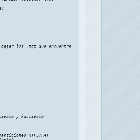
4

bajar los .tgz que encuentre

ivate y kactivate

articiones NTFS/FAT

beta8
