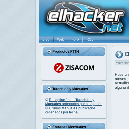
Blog
Web
Foro
RSS
Productos FTTH
D
miércoles
Pues una
meses , 
actualiz
alguna d
Tutoriales y Manuales
Recopilación de
Tutoriales y
Manuales
ordenados por categorías
Últimos
Manuales
publicados
ordenados por fecha
Entradas Mensuales