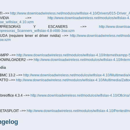
TI –>>
http://www.downloadwireless.net/modulos/wifislax-4.10/Drivers/015-Driver_
NVIDIA –>>
http://www.downloadwireless.net/modulos/wifislax-4
sw_wifislax_4.10.xzm
IMPRESORAS Y ESCANERS –>>
http://www.download
mpresoras_Scanners_wifislax-4.8-i486-3sw.xzm
UDA (requiere tener el driver nvidia) –>>
http://www.downloadwireless.net/modu
sw.xzm
AMPP –>>
http://www.downloadwireless.net/modulos/wifislax-4.10/Internet/xampp-
DOWNLOADER2 –>>
http://www.downloadwireless.net/modulos/wifislax-4.10/Inte
dia
BMC 13.2 –>>
http://www.downloadwireless.net/modulos/wifislax-4.10/Multimedia
ATTO –>>
http://www.downloadwireless.net/modulos/wifislax-4.10/Multimedia/Zatt
ibreoffice 4.3.4 –>>
http://www.downloadwireless.net/modulos/wifislax-4.10/Oficina
ETASPLOIT –>>
http://www.downloadwireless.net/modulos/wifislax-4.10/Pentest/m
ngelog