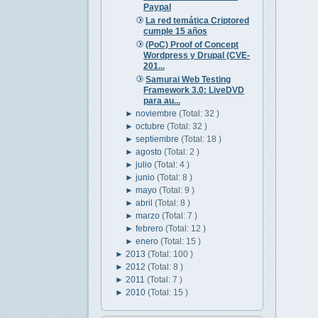
Paypal
La red temática Criptored
cumple 15 años
(PoC) Proof of Concept
Wordpress y Drupal (CVE-
201...
Samurai Web Testing
Framework 3.0: LiveDVD
para au...
►
noviembre
(Total: 32 )
►
octubre
(Total: 32 )
►
septiembre
(Total: 18 )
►
agosto
(Total: 2 )
►
julio
(Total: 4 )
►
junio
(Total: 8 )
►
mayo
(Total: 9 )
►
abril
(Total: 8 )
►
marzo
(Total: 7 )
►
febrero
(Total: 12 )
►
enero
(Total: 15 )
►
2013
(Total: 100 )
►
2012
(Total: 8 )
►
2011
(Total: 7 )
►
2010
(Total: 15 )