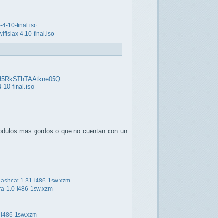
-4-10-final.iso
islax-4.10-final.iso
5H5RkSThTAAtkne05Q
-10-final.iso
s modulos mas gordos o que no cuentan con un
/hashcat-1.31-i486-1sw.xzm
era-1.0-i486-1sw.xzm
2-i486-1sw.xzm