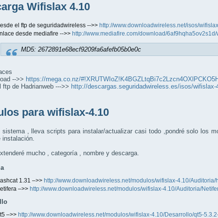
arga Wifislax 4.10
esde el ftp de seguridadwireless -->>
http://www.downloadwireless.net/isos/wifislax
nlace desde mediafire -->>
http://www.mediafire.com/download/6af9hqha5ov2s1d/wif
MD5: 2672891e68ecf9209fa6afefb05b0e0c
aces
oad -->>
https://mega.co.nz/#!XRUTWIoZ!K4BGZLtqBi7c2Lzcn4OXlPCKO
 ftp de Hadrianweb --->>
http://descargas.seguridadwireless.es/isos/wifislax-4
los para wifislax-4.10
sistema , lleva scripts para instalar/actualizar casi todo ,pondré solo lo
e instalación.
xtenderé mucho , categoría , nombre y descarga.
ia
ashcat 1.31 –>>
http://www.downloadwireless.net/modulos/wifislax-4.10/Auditoria
etifera –>>
http://www.downloadwireless.net/modulos/wifislax-4.10/Auditoria/Netif
llo
t5 –>>
http://www.downloadwireless.net/modulos/wifislax-4.10/Desarrollo/qt5-5.3.