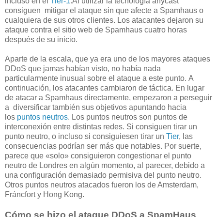
incluso en el
Tier-1
.Al utilizar la tecnología anycast
consiguen mitigar el ataque sin que afecte a Spamhaus o
cualquiera de sus otros clientes. Los atacantes dejaron su
ataque contra el sitio web de Spamhaus cuatro horas
después de su inicio.
Aparte de la escala, que ya era uno de los mayores ataques
DDoS que jamas habían visto, no había nada
particularmente inusual sobre el ataque a este punto. A
continuación, los atacantes cambiaron de táctica. En lugar
de atacar a Spamhaus directamente, empezaron a perseguir
a diversificar también sus objetivos apuntando hacia
los
puntos neutros
. Los puntos neutros son puntos de
interconexión entre distintas redes. Si consiguen tirar un
punto neutro, o incluso si consiguiesen tirar un
Tier
, las
consecuencias podrían ser más que notables. Por suerte,
parece que «solo» consiguieron congestionar el punto
neutro de Londres en algún momento, al parecer, debido a
una configuración demasiado permisiva del punto neutro.
Otros puntos neutros atacados fueron los de Amsterdam,
Fráncfort y Hong Kong.
Cómo se hizo el ataque DDoS a SpamHaus