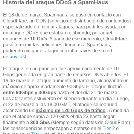
Historia del ataque DDoS a SpamHaus
El 18 de de marzo, Spamhaus, se puso en contacto con
CloudFlare, un CDN (servicio de distribución de contenidos)
especializado en mitigar ataques, para pedirles ayuda con
un ataque DDoS que estaban recibiendo, por aquel
entonces de
10 Gb/s
. A partir de ese momento, CloudFlare
pasó a recibir las peticiones dirigidas a Spamhaus,
pudiendo mitigar el ataque inicial a través de su red
de
anycast
.
El ataque, en un principio, fue aproximadamente de 10
Gbps generada en gran parte de recursos DNS abiertos. El
19 de marzo, el ataque aumentó de tamaño, alcanzando un
máximo de aproximadamente 90Gbps. El ataque fluctuó
entre 90Gbps y 30Gbps
hasta el del día 21 de marzo.
Los atacantes estuvieron en silencio durante un día. Luego,
el 22 de marzo a las 18:00 GMT, el ataque se reanudó,
alcanzando un
máximo de 120 Gbps de tráfico
. A medida
que el ataque subía a 120 Gb/s el día 22 hasta llegar
finalmente a
300 Gb/s
(siempre según datos de CloudFlare)
las consecuencias empezaban a notarse en el
Tier-2
e