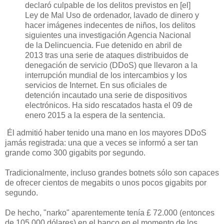
declaró culpable de
los delitos previstos en
[
el]
Ley de
Mal Uso
de ordenador
, lavado de dinero
y
hacer
imágenes indecentes de
niños,
los delitos
siguientes
una investigación
Agencia Nacional
de
la Delincuencia
.
Fue detenido
en abril de
2013
tras una serie de
ataques distribuidos de
denegación
de
servicio (
DDoS)
que llevaron
a la
interrupción
mundial de
los intercambios y
los
servicios de Internet
.
En
sus oficiales
de
detención
incautado
una serie de
dispositivos
electrónicos.
Ha
sido
rescatados
hasta el
09 de
enero 2015
a la espera de
la sentencia.
Él
admitió haber tenido
una mano
en
los mayores
DDoS
jamás registrada
:
una que
a veces
se informó
a
ser tan
grande como
300
gigabits por
segundo
.
Tradicionalmente
,
incluso grandes
botnets
sólo
son capaces
de ofrecer
cientos de
megabits
o unos pocos
gigabits por
segundo
.
De hecho, "narko" aparentemente tenía £ 72.000 (entonces
de 105.000 dólares) en el banco en el momento de los