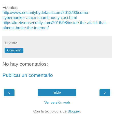
Fuentes:
http://www.securitybydefault.com/2013/03/como-
cyberbunker-ataco-spamhaus-y-casi.html
https://krebsonsecurity.com/2016/08/inside-the-attack-that-
almost-broke-the-internet/
el-brujo
Compartir
No hay comentarios:
Publicar un comentario
‹
›
Inicio
Ver versión web
Con la tecnología de
Blogger
.