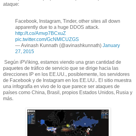
ataque:
Facebook, Instagram, Tinder, other sites all down
apparently due to a huge DDOS attack.
http://t.co/Amvp7BCxuZ
pic.twitter.com/GcNMlCUZGS
— Avinash Kunnath (@avinashkunnath)
January
27, 2015
Según
iPViking
, estamos viendo
una gran cantidad de
paquetes
de tráfico
de servicio
que se dirige hacia
las
direcciones IP
en
los EE.UU.
,
posiblemente, los
servidores
de Facebook
y
de Instagram
en
los EE.UU.
.
El
sitio muestra
una
infografía
en vivo de
lo que parece ser
ataques
de
países como
China, Brasil,
propios Estados
Unidos, Rusia
y
más.