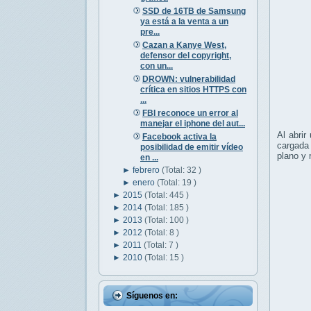
SSD de 16TB de Samsung
ya está a la venta a un
pre...
Cazan a Kanye West,
defensor del copyright,
con un...
DROWN: vulnerabilidad
crítica en sitios HTTPS con
...
FBI reconoce un error al
manejar el iphone del aut...
Al abrir
Facebook activa la
cargada
posibilidad de emitir vídeo
plano y 
en ...
►
febrero
(Total: 32 )
►
enero
(Total: 19 )
►
2015
(Total: 445 )
►
2014
(Total: 185 )
►
2013
(Total: 100 )
►
2012
(Total: 8 )
►
2011
(Total: 7 )
►
2010
(Total: 15 )
Síguenos en: