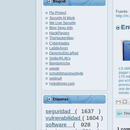
Blogroll
Fuente:
Flu Project
http://m
Security At Work
We Live Security
Entr
Blog Segu-Info
HackPlayers
TheHackerWay
CyberHades
La9deAnon
DerechoDeLaRed
Snifer@L4b's
BandaAncha
ugeek
LG obl
pagar 
ochobitshacenunbyte
170 mi
voidnull
por el 
lynksthings.com
provoc
uno de
móvile.
Etiquetas
seguridad
( 1637 )
Etiq
vulnerabilidad
( 1604 )
software
( 928 )
1 com