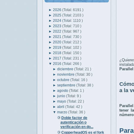
►
2026
(Total: 6191 )
►
2025
(Total: 2103 )
►
2024
(Total: 1110 )
►
2023
(Total: 710 )
►
2022
(Total: 967 )
►
2021
(Total: 730 )
►
2020
(Total: 212 )
►
2019
(Total: 102 )
►
2018
(Total: 150 )
►
2017
(Total: 231 )
¿Quiere
▼
2016
(Total: 266 )
instala
Paralle
►
diciembre
(Total: 21 )
►
noviembre
(Total: 30 )
►
octubre
(Total: 16 )
Cómo 
►
septiembre
(Total: 38 )
a la v
►
agosto
(Total: 1 )
►
junio
(Total: 9 )
►
mayo
(Total: 22 )
Paralle
►
abril
(Total: 42 )
tener l
▼
marzo
(Total: 36 )
número
Doble factor de
autenticación o
verificación en do...
Para
CopperheadOS es el fork