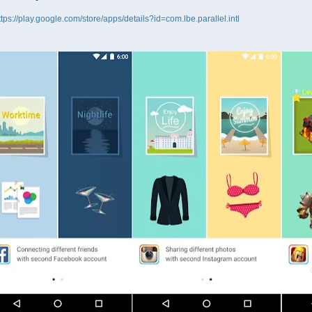
ttps://play.google.com/store/apps/details?id=com.lbe.parallel.intl