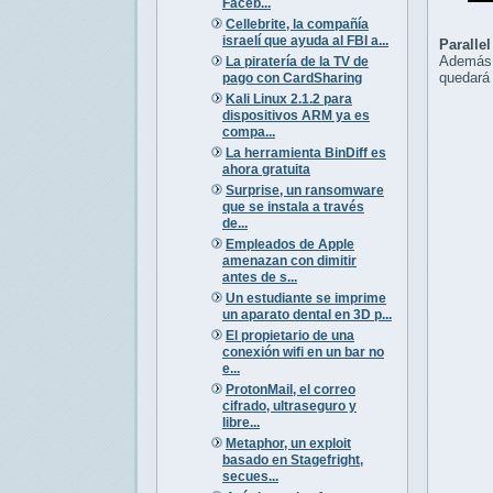
Faceb...
Cellebrite, la compañía
israelí que ayuda al FBI a...
Paralle
Además,
La piratería de la TV de
quedará 
pago con CardSharing
Kali Linux 2.1.2 para
dispositivos ARM ya es
compa...
La herramienta BinDiff es
ahora gratuita
Surprise, un ransomware
que se instala a través
de...
Empleados de Apple
amenazan con dimitir
antes de s...
Un estudiante se imprime
un aparato dental en 3D p...
El propietario de una
conexión wifi en un bar no
e...
ProtonMail, el correo
cifrado, ultraseguro y
libre...
Metaphor, un exploit
basado en Stagefright,
secues...