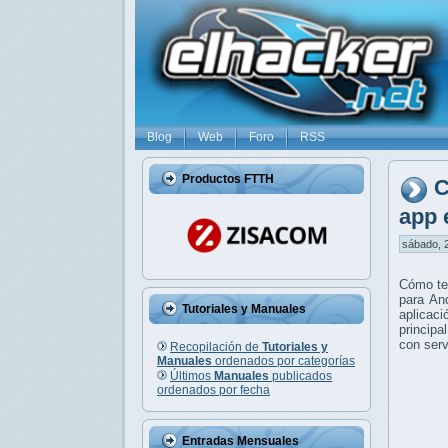
Blog
Web
Foro
RSS
Productos FTTH
C
app 
sábado, 2
Cómo ten
para An
Tutoriales y Manuales
aplicaci
principa
con ser
Recopilación de
Tutoriales y
Manuales
ordenados por categorías
Últimos
Manuales
publicados
ordenados por fecha
Entradas Mensuales