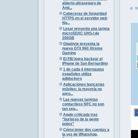
abierto ultraseguro de
And...
h
Cabeceras de Seguridad
HTTPS en el servidor web
Ng...
Lexar presenta una tarjeta
microSDXC UHS-I de
200GB
Gigabyte presenta la
nueva GTX 960 Xtreme
Gaming
El FBI logra hackear el
iPhone de San Bernardino
1 de cada 4 internautas
españoles utiliza
adblockers
Aplicaciones bancarias
móviles: la mayoría no
apru...
Las nuevas tarjetas
contactless NFC no son
tan seg...
Apple criticada tras
“burlarse de la gente
pobre”
Cómo tener dos cuentas a
la vez de WhatsApp,