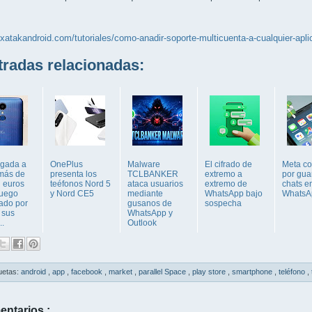
.xatakandroid.com/tutoriales/como-anadir-soporte-multicuenta-a-cualquier-apli
adas relacionadas:
igada a
OnePlus
Malware
El cifrado de
Meta co
más de
presenta los
TCLBANKER
extremo a
por gua
l euros
teéfonos Nord 5
ataca usuarios
extremo de
chats e
fuego
y Nord CE5
mediante
WhatsApp bajo
WhatsA
ado por
gusanos de
sospecha
 sus
WhatsApp y
..
Outlook
uetas:
android
,
app
,
facebook
,
market
,
parallel Space
,
play store
,
smartphone
,
teléfono
,
entarios :