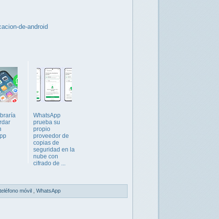
cacion-de-android
braría
WhatsApp
rdar
prueba su
n
propio
pp
proveedor de
copias de
seguridad en la
nube con
cifrado de ...
teléfono móvil
,
WhatsApp