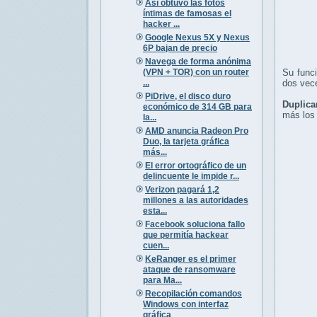
Así obtuvo las fotos
íntimas de famosas el
hacker ...
Google Nexus 5X y Nexus
6P bajan de precio
Navega de forma anónima
(VPN + TOR) con un router
Su funci
...
dos vece
PiDrive, el disco duro
Duplica
económico de 314 GB para
más los 
la...
AMD anuncia Radeon Pro
Duo, la tarjeta gráfica
más...
El error ortográfico de un
delincuente le impide r...
Verizon pagará 1,2
millones a las autoridades
esta...
Facebook soluciona fallo
que permitía hackear
cuen...
KeRanger es el primer
ataque de ransomware
para Ma...
Recopilación comandos
Windows con interfaz
gráfica