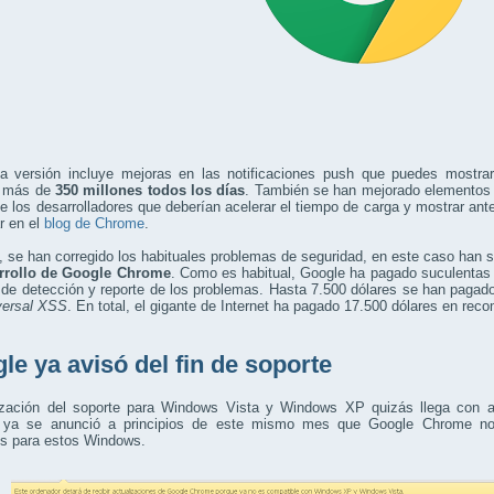
ma versión incluye mejoras en las notificaciones push que puedes mostra
a más de
350 millones todos los días
. También se han mejorado elementos r
de los desarrolladores que deberían acelerar el tiempo de carga y mostrar ant
r en el
blog de Chrome
.
se han corregido los habituales problemas de seguridad, en este caso han 
rrollo de Google Chrome
. Como es habitual, Google ha pagado suculentas
de detección y reporte de los problemas. Hasta 7.500 dólares se han pagado 
versal XSS
. En total, el gigante de Internet ha pagado 17.500 dólares en re
le ya avisó del fin de soporte
lización del soporte para Windows Vista y Windows XP quizás llega con a
d ya se anunció a principios de este mismo mes que Google Chrome no r
es para estos Windows.