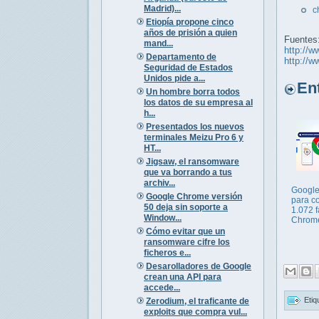
Madrid)...
c
Etiopía propone cinco
años de prisión a quien
Fuentes
mand...
http://w
Departamento de
http://w
Seguridad de Estados
Unidos pide a...
Entr
Un hombre borra todos
los datos de su empresa al
h...
Presentados los nuevos
terminales Meizu Pro 6 y
HT...
Jigsaw, el ransomware
que va borrando a tus
archiv...
Google
Google Chrome versión
para co
50 deja sin soporte a
1.072 f
Window...
Chrom
Cómo evitar que un
ransomware cifre los
ficheros e...
Desarolladores de Google
crean una API para
accede...
Etiq
Zerodium, el traficante de
exploits que compra vul...