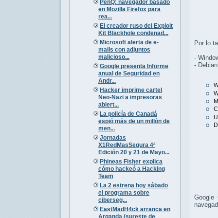
PenQ: navegador basado
en Mozilla Firefox para
rea...
El creador ruso del Exploit
Kit Blackhole condenad...
Microsoft alerta de e-
Por lo t
mails con adjuntos
malicioso...
- Windo
- Debian
Google presenta Informe
anual de Seguridad en
Andr...
W
Hacker imprime cartel
W
Neo-Nazi a impresoras
M
abiert...
C
La policía de Canadá
U
espió más de un millón de
D
men...
Jornadas
X1RedMasSegura 4ª
Edición 20 y 21 de Mayo...
Phineas Fisher explica
cómo hackeó a Hacking
Team
La 2 estrena hoy sábado
el programa sobre
Google 
ciberseg...
navegad
EastMadH4ck arranca en
Arganda (sureste de