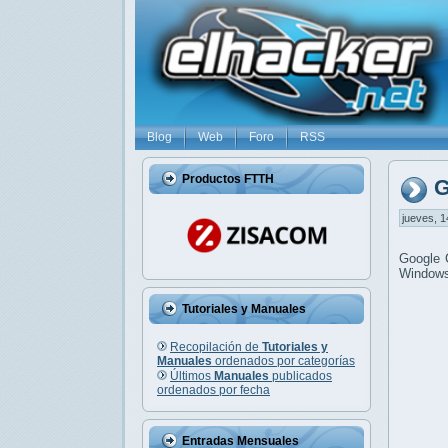
Blog
Web
Foro
RSS
Productos FTTH
G
jueves, 1
Google 
Windows 
Tutoriales y Manuales
Recopilación de
Tutoriales y
Manuales
ordenados por categorías
Últimos
Manuales
publicados
ordenados por fecha
Entradas Mensuales