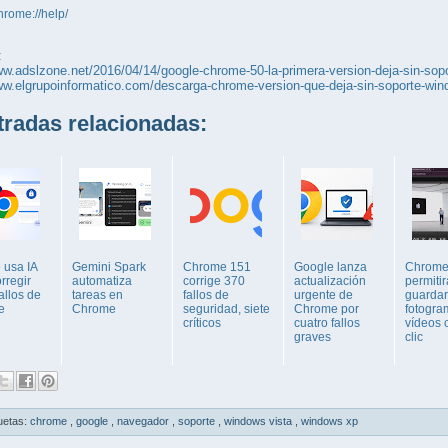
hrome://help/
:
ww.adslzone.net/2016/04/14/google-chrome-50-la-primera-version-deja-sin-sop
ww.elgrupoinformatico.com/descarga-chrome-version-que-deja-sin-soporte-wi
adas relacionadas:
 usa IA
Gemini Spark
Chrome 151
Google lanza
Chrom
rregir
automatiza
corrige 370
actualización
permitir
allos de
tareas en
fallos de
urgente de
guardar
e
Chrome
seguridad, siete
Chrome por
fotogra
críticos
cuatro fallos
vídeos 
graves
clic
uetas:
chrome
,
google
,
navegador
,
soporte
,
windows vista
,
windows xp