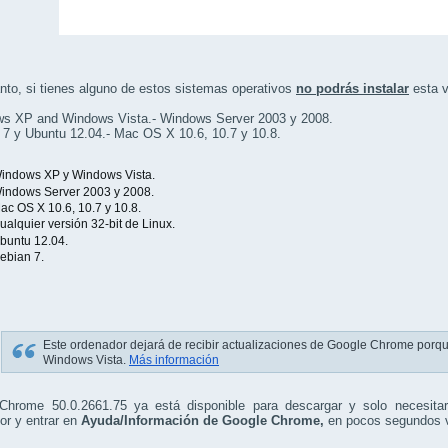
anto, si tienes alguno de estos sistemas operativos
no podrás instalar
esta v
ws XP and Windows Vista.- Windows Server 2003 y 2008.
 7 y Ubuntu 12.04.- Mac OS X 10.6, 10.7 y 10.8.
indows XP y Windows Vista.
indows Server 2003 y 2008.
ac OS X 10.6, 10.7 y 10.8.
ualquier versión 32-bit de Linux.
buntu 12.04.
ebian 7.
Este ordenador dejará de recibir actualizaciones de Google Chrome porq
Windows Vista.
Más información
Chrome 50.0.2661.75 ya está disponible para descargar y solo necesita
or y entrar en
Ayuda/Información de Google Chrome,
en pocos segundos ve