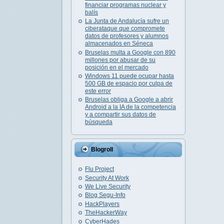
financiar programas nuclear y
balís
La Junta de Andalucía sufre un
ciberataque que compromete
datos de profesores y alumnos
almacenados en Séneca
Bruselas multa a Google con 890
millones por abusar de su
posición en el mercado
Windows 11 puede ocupar hasta
500 GB de espacio por culpa de
este error
Bruselas obliga a Google a abrir
Android a la IA de la competencia
y a compartir sus datos de
búsqueda
Blogroll
Flu Project
Security At Work
We Live Security
Blog Segu-Info
HackPlayers
TheHackerWay
CyberHades