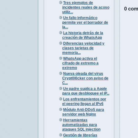
Tres ejemplos de
incidentes reales de acoso
0 com
utiliz...
Un fallo informático
permite ver el borrador de
la...
La historia detrás de la
creación de WhatsApp
Diferencias velocidad y
clases tarjetas de
memoria...
WhatsApp activa el
cifrado de extremo a
extremo
Nueva oleada del virus
Crypt0l0cker con aviso de
C...
Un padre suplica a Apple
para que desbloquee el iP...
Los enfrentamientos por
el peering llegan al IPv6
Módulo Anti-DDoS para
servidor web Nginx
Herramientas
automatizadas para
ataques SQL injection
Gestión de librerías