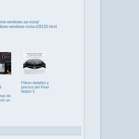
orte-windows-xp-vista/
ndows-windows-vista-t29133.html
e
Filtran detalles y
á
precios del Pixel
Watch 5
mas de
con un