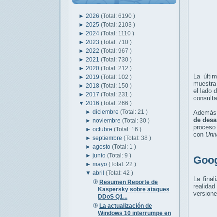
►
2026
(Total: 6190 )
►
2025
(Total: 2103 )
►
2024
(Total: 1110 )
►
2023
(Total: 710 )
►
2022
(Total: 967 )
►
2021
(Total: 730 )
►
2020
(Total: 212 )
La últi
►
2019
(Total: 102 )
muestr
►
2018
(Total: 150 )
el lado 
►
2017
(Total: 231 )
consulta
▼
2016
(Total: 266 )
►
diciembre
(Total: 21 )
Además, 
de desa
►
noviembre
(Total: 30 )
proceso 
►
octubre
(Total: 16 )
con
Uni
►
septiembre
(Total: 38 )
►
agosto
(Total: 1 )
►
junio
(Total: 9 )
Goog
►
mayo
(Total: 22 )
▼
abril
(Total: 42 )
La fina
Resumen Reporte de
realida
Kaspersky sobre ataques
version
DDoS Q1...
La actualización de
Windows 10 interrumpe en