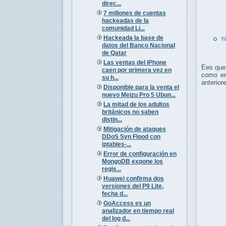
direc...
7 millones de cuentas
hackeadas de la
comunidad Li...
Hackeada la base de
h
datos del Banco Nacional
de Qatar
Las ventas del iPhone
Ees qu
caen por primera vez en
como en
su h...
anterior
Disponible para la venta el
nuevo Meizu Pro 5 Ubun...
La mitad de los adultos
británicos no saben
distin...
Mitigación de ataques
DDoS Syn Flood con
iptables-...
Error de configuración en
MongoDB expone los
regis...
Huawei confirma dos
versiones del P9 Lite,
fecha d...
GoAccess es un
analizador en tiempo real
del log d...