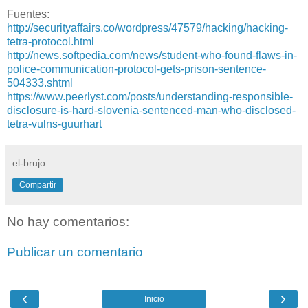
Fuentes:
http://securityaffairs.co/wordpress/47579/hacking/hacking-
tetra-protocol.html
http://news.softpedia.com/news/student-who-found-flaws-in-
police-communication-protocol-gets-prison-sentence-
504333.shtml
https://www.peerlyst.com/posts/understanding-responsible-
disclosure-is-hard-slovenia-sentenced-man-who-disclosed-
tetra-vulns-guurhart
el-brujo
Compartir
No hay comentarios:
Publicar un comentario
‹
›
Inicio