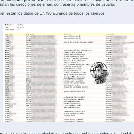
stán las direcciones de email, contraseñas o nombres de usuario.
ién están los datos de 17.790 alumnos de todos los cuerpos
alo dejar aplicaciones olvidadas cuando se cambia el subdominio y la plat