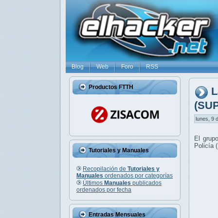
Blog
Web
Foro
RSS
Productos FTTH
L
(SUP
lunes, 9 
El grup
Policía 
Tutoriales y Manuales
Recopilación de
Tutoriales y
Manuales
ordenados por categorías
Últimos
Manuales
publicados
ordenados por fecha
Entradas Mensuales