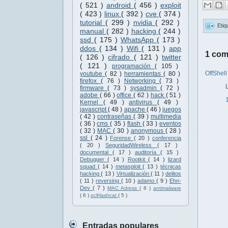
( 521 )
android
( 456 )
exploit
( 423 )
linux
( 392 )
cve
( 374 )
tutorial
( 299 )
nvidia
( 292 )
Etiq
manual
( 282 )
hacking
( 244 )
ssd
( 175 )
WhatsApp
( 173 )
ddos
( 134 )
Wifi
( 131 )
app
1 com
( 126 )
cifrado
( 121 )
twitter
( 121 )
programación
( 105 )
OffShel
youtube
( 82 )
herramientas
( 80 )
firefox
( 76 )
Networking
( 73 )
firmware
( 73 )
sysadmin
( 72 )
adobe
( 66 )
office
( 62 )
hack
( 51 )
Kernel
( 49 )
antivirus
( 49 )
javascript
( 48 )
apache
( 46 )
juegos
( 42 )
contraseñas
( 39 )
multimedia
( 36 )
cms
( 35 )
flash
( 33 )
eventos
( 32 )
MAC
( 30 )
anonymous
( 28 )
ssl
( 24 )
Forense
( 20 )
conferencia
( 20 )
SeguridadWireless
( 17 )
documental
( 17 )
auditoría
( 15 )
Debugger
( 14 )
Rootkit
( 14 )
lizard
squad
( 14 )
metasploit
( 13 )
técnicas
hacking
( 13 )
Virtualización
( 11 )
delitos
( 11 )
reversing
( 10 )
adamo
( 9 )
Ehn-
Dev
( 7 )
MAC Adress
( 6 )
antimalware
( 6 )
oclHashcat
( 5 )
Entradas populares