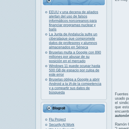
EEUU y una decena de aliados
alertan del uso de falsos
informáticos norcoreanos para
financiar programas nuclear y
balís
La Junta de Andalucía sufre un
ciberataque que compromete
datos de profesores y alumnos
almacenados en Séneca
Bruselas multa a Google con 890
millones por abusar de su
posición en el mercado
Windows 11 puede ocupar hasta
500 GB de espacio por culpa de
este error
Bruselas obliga a Google a abrir
Android a la IA de la competencia
y a compartir sus datos de
búsqueda
Fuentes
usado pa
el sindi
que esta
Blogroll
encuen
autonó
Flu Project
Ramón C
Security At Work
"Lamenta