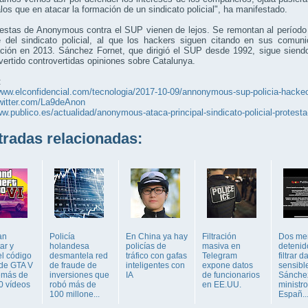
los que en atacar la formación de un sindicato policial", ha manifestado.
testas de Anonymous contra el SUP vienen de lejos. Se remontan al períod
te del sindicato policial, al que los hackers siguen citando en sus comu
ación en 2013. Sánchez Fornet, que dirigió el SUP desde 1992, sigue siend
vertido controvertidas opiniones sobre Catalunya.
:
/www.elconfidencial.com/tecnologia/2017-10-09/annonymous-sup-policia-hack
twitter.com/La9deAnon
ww.publico.es/actualidad/anonymous-ataca-principal-sindicato-policial-protesta
adas relacionadas:
an
Policía
En China ya hay
Filtración
Dos me
ar y
holandesa
policías de
masiva en
detenid
el código
desmantela red
tráfico con gafas
Telegram
filtrar d
 de GTA V
de fraude de
inteligentes con
expone datos
sensibl
emás de
inversiones que
IA
de funcionarios
Sánche
 90 vídeos
robó más de
en EE.UU.
ministr
100 millone...
Españ..