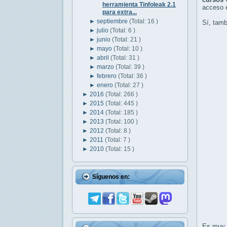
herramienta Tinfoleak 2.1
acceso e
para extra...
►
septiembre
(Total: 16 )
Sí, tamb
►
julio
(Total: 6 )
►
junio
(Total: 21 )
►
mayo
(Total: 10 )
►
abril
(Total: 31 )
►
marzo
(Total: 39 )
►
febrero
(Total: 36 )
►
enero
(Total: 27 )
►
2016
(Total: 266 )
►
2015
(Total: 445 )
►
2014
(Total: 185 )
►
2013
(Total: 100 )
►
2012
(Total: 8 )
►
2011
(Total: 7 )
►
2010
(Total: 15 )
Síguenos en:
Es muy m