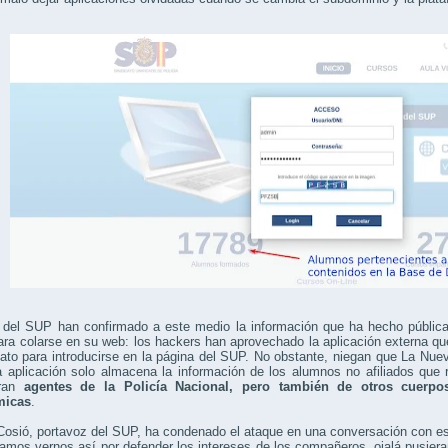
 del SUP han confirmado a este medio la información que ha hecho pública
ra colarse en su web: los hackers han aprovechado la aplicación externa qu
cato para introducirse en la página del SUP. No obstante, niegan que La Nue
 aplicación solo almacena la información de los alumnos no afiliados que 
tran
agentes de la Policía Nacional, pero también de otros cuerpo
micas
.
osió, portavoz del SUP, ha condenado el ataque en una conversación con e
mos vernos así por defender los intereses de los compañeros, ojalá pusier