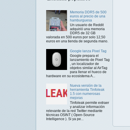
Memoria DDR5 de 500
euros al precio de una
hamburguesa
Un usuario de Reddit
adquirió una memoria
DDR5 de 32 GB
valorada en 500 euros por solo 12,50
euros en una tienda de segunda mano.
Google lanza Pixel Tag
Google prepara el
lanzamiento de Pixel Tag
, un localizador de
objetos similar al AirTag
para llenar el hueco de
hardware en su ecosistema A...
Nueva versión de la
herramienta Tinfoleak
1.5 con numerosas
mejoras
Tinfoleak permite extraer
y analizar información
relevante de la red Twitter mediante
técnicas OSINT ( Open-Source
Intelligence ). Si ya pe...