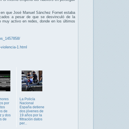
o en que José Manuel Sánchez Fornet estaba
nicados a pesar de que se desvinculó de la
o muy activo en redes, donde en los últimos
eos_1457858/
-violencia-1.html
nores
La Policía
os por
Nacional
atos
España detiene
es de
dos jóvenes de
z y dos
19 años por la
os de
filtración datos
.
per...