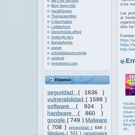
We Live Security
a los ma
Blog Segu-Info
HackPlayers
Las pro
TheHackerWay
al fren
CyberHades
organiz
días ha 
La9deAnon
DerechoDeLaRed
Fuentes
Snifer@L4b's
https:/
BandaAncha
https://
ugeek
http://w
ochobitshacenunbyte
voidnull
Entr
lynksthings.com
Etiquetas
seguridad
( 1636 )
vulnerabilidad
( 1598 )
Hacke
software
( 924 )
RockSt
hardware
( 860 )
roban 
fuente
google
( 749 )
Malware
y 6 ad
filtrar
( 708 )
privacidad
( 648 )
de...
Windows
( 521 )
ransomware