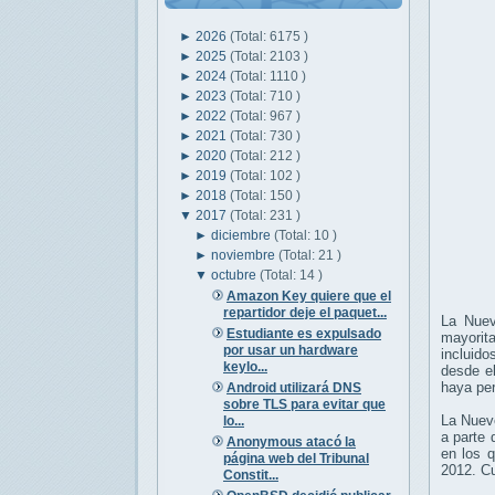
►
2026
(Total: 6175 )
►
2025
(Total: 2103 )
►
2024
(Total: 1110 )
►
2023
(Total: 710 )
►
2022
(Total: 967 )
►
2021
(Total: 730 )
►
2020
(Total: 212 )
►
2019
(Total: 102 )
►
2018
(Total: 150 )
▼
2017
(Total: 231 )
►
diciembre
(Total: 10 )
►
noviembre
(Total: 21 )
▼
octubre
(Total: 14 )
Amazon Key quiere que el
repartidor deje el paquet...
La Nue
Estudiante es expulsado
mayorita
por usar un hardware
incluido
keylo...
desde el
haya pe
Android utilizará DNS
sobre TLS para evitar que
La Nue
lo...
a parte
Anonymous atacó la
en los 
página web del Tribunal
2012. Cu
Constit...