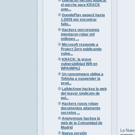
OpenBSD decidió publicar
el parche para KRACK
ante...
GooglePlay pagará hasta
1.000$ por encontrar
fallo...
Hackers norcoreanos
intentaron robar mil
millones ...
Microsoft responde a
Project Zero publicando
vulne...
KRACK: la grave
vulnerabilidad Wifi en
WPA/WPA2
Un ransomware obliga a
Tohisba a suspender la
prod...
La9deAnon hackea la web
del mayor sindicato de
pol...
Hackers rusos roban
documentos altamente
secretos ...
Anonymous hackea la
web de la Comunidad de
Madrid
La Nuev
Nueva versión
cursos 