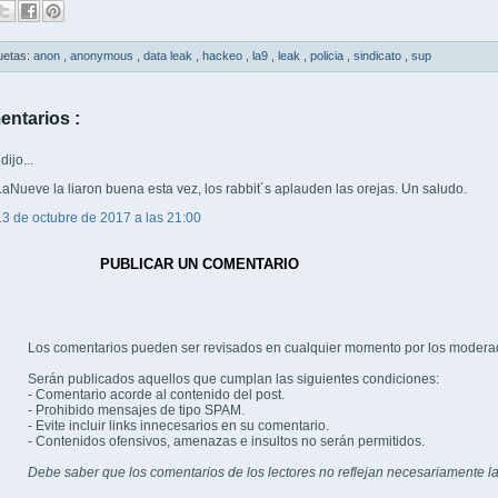
uetas:
anon
,
anonymous
,
data leak
,
hackeo
,
la9
,
leak
,
policia
,
sindicato
,
sup
entarios :
l
dijo...
LaNueve la liaron buena esta vez, los rabbit´s aplauden las orejas. Un saludo.
13 de octubre de 2017 a las 21:00
PUBLICAR UN COMENTARIO
Los comentarios pueden ser revisados en cualquier momento por los modera
Serán publicados aquellos que cumplan las siguientes condiciones:
- Comentario acorde al contenido del post.
- Prohibido mensajes de tipo SPAM.
- Evite incluir links innecesarios en su comentario.
- Contenidos ofensivos, amenazas e insultos no serán permitidos.
Debe saber que los comentarios de los lectores no reflejan necesariamente la