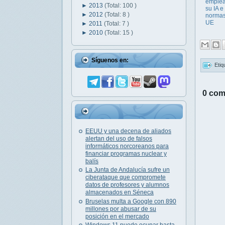
emplea
►
2013
(Total: 100 )
su IA e
►
2012
(Total: 8 )
normas
UE
►
2011
(Total: 7 )
►
2010
(Total: 15 )
Síguenos en:
Etiq
0 com
EEUU y una decena de aliados
alertan del uso de falsos
informáticos norcoreanos para
financiar programas nuclear y
balís
La Junta de Andalucía sufre un
ciberataque que compromete
datos de profesores y alumnos
almacenados en Séneca
Bruselas multa a Google con 890
millones por abusar de su
posición en el mercado