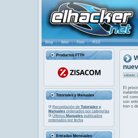
Blog
Web
Foro
RSS
Productos FTTH
W
nuev
sábado, 2
El próxi
inalámbr
Tutoriales y Manuales
mil comu
son enti
tren o d
Recopilación de
Tutoriales y
Manuales
ordenados por categorías
Últimos
Manuales
publicados
ordenados por fecha
Entradas Mensuales