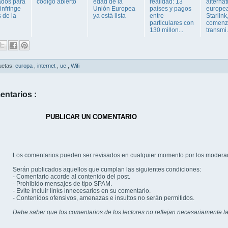
dos para
código abierto
edad de la
realidad: 13
alternat
 infringe
Unión Europea
países y pagos
europe
 de la
ya está lista
entre
Starlink
particulares con
comenz
130 millon...
transmi.
uetas:
europa
,
internet
,
ue
,
Wifi
entarios :
PUBLICAR UN COMENTARIO
Los comentarios pueden ser revisados en cualquier momento por los modera
Serán publicados aquellos que cumplan las siguientes condiciones:
- Comentario acorde al contenido del post.
- Prohibido mensajes de tipo SPAM.
- Evite incluir links innecesarios en su comentario.
- Contenidos ofensivos, amenazas e insultos no serán permitidos.
Debe saber que los comentarios de los lectores no reflejan necesariamente la