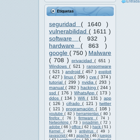
Entrada
Etiquetas
seguridad
( 1640 )
vulnerabilidad
( 1611 )
software
( 932 )
hardware
( 863 )
google
( 750 )
Malware
( 708 )
privacidad
( 651 )
Windows
( 521 )
ransomware
( 521 )
android
( 457 )
exploit
( 427 )
linux
( 396 )
cve
( 374 )
tutorial
( 299 )
nvidia
( 293 )
manual
( 282 )
hacking
( 244 )
ssd
( 176 )
WhatsApp
( 173 )
ddos
( 134 )
Wifi
( 131 )
app
( 126 )
cifrado
( 121 )
twitter
( 121 )
programación
( 108 )
youtube
( 82 )
herramientas
( 80 )
firefox
( 76 )
firmware
( 74 )
Networking
( 73 )
sysadmin
( 72 )
adobe
( 66 )
office
( 62 )
hack
( 51 )
Kernel
( 49 )
antivirus
( 49 )
javascript
( 48 )
apache
( 46 )
juegos