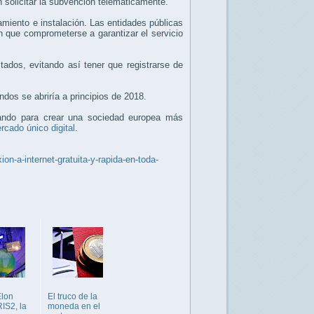
 solicitar la subvención telemáticamente.
pamiento e instalación. Las entidades públicas
n que comprometerse a garantizar el servicio
itados, evitando así tener que registrarse de
ondos se abriría a principios de 2018.
jando para crear una sociedad europea más
rcado único digital
.
-a-internet-gratuita-y-rapida-en-toda-
Elon
El truco de la
RIS2, la
moneda en el