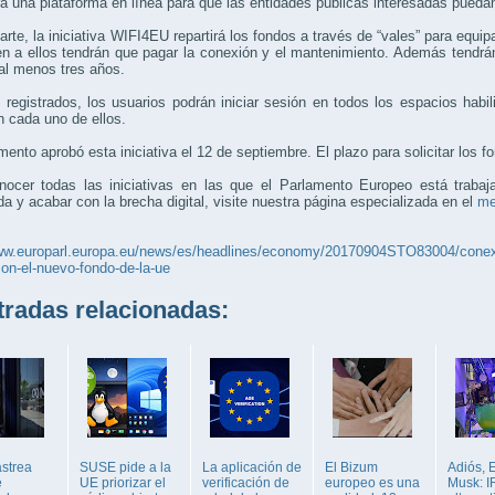
á una plataforma en línea para que las entidades públicas interesadas puedan
arte, la iniciativa WIFI4EU repartirá los fondos a través de “vales” para equi
n a ellos tendrán que pagar la conexión y el mantenimiento. Además tendrá
al menos tres años.
registrados, los usuarios podrán iniciar sesión en todos los espacios habil
 cada uno de ellos.
mento aprobó esta iniciativa el 12 de septiembre. El plazo para solicitar los f
nocer todas las iniciativas en las que el Parlamento Europeo está traba
a y acabar con la brecha digital, visite nuestra página especializada en el
me
ww.europarl.europa.eu/news/es/headlines/economy/20170904STO83004/conexion
on-el-nuevo-fondo-de-la-ue
adas relacionadas:
astrea
SUSE pide a la
La aplicación de
El Bizum
Adiós, 
e
UE priorizar el
verificación de
europeo es una
Musk: I