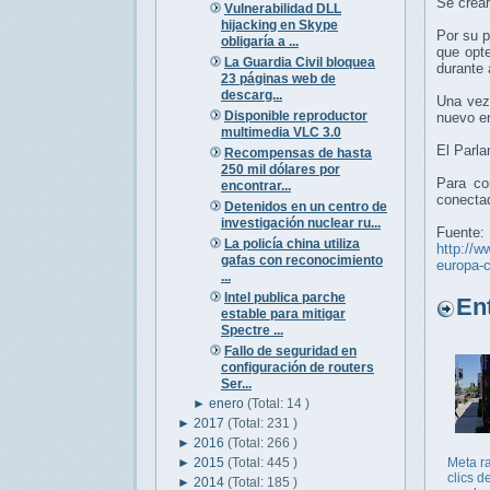
Se crear
Vulnerabilidad DLL
hijacking en Skype
Por su p
obligaría a ...
que opte
La Guardia Civil bloquea
durante 
23 páginas web de
descarg...
Una vez 
Disponible reproductor
nuevo en
multimedia VLC 3.0
El Parla
Recompensas de hasta
250 mil dólares por
Para co
encontrar...
conectad
Detenidos en un centro de
investigación nuclear ru...
Fuente:
La policía china utiliza
http://w
gafas con reconocimiento
europa-c
...
Intel publica parche
Entr
estable para mitigar
Spectre ...
Fallo de seguridad en
configuración de routers
Ser...
►
enero
(Total: 14 )
►
2017
(Total: 231 )
►
2016
(Total: 266 )
►
2015
(Total: 445 )
Meta r
clics d
►
2014
(Total: 185 )