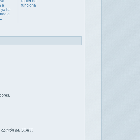
iva
router no
a a
funciona
, ya ha
ado a
..
dores.
 opinión del STAFF.