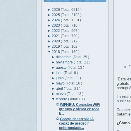
►
2026
(Total: 6212 )
►
2025
(Total: 2103 )
►
2024
(Total: 1110 )
►
2023
(Total: 710 )
►
2022
(Total: 967 )
►
2021
(Total: 730 )
►
2020
(Total: 212 )
►
2019
(Total: 102 )
▼
2018
(Total: 150 )
►
diciembre
(Total: 25 )
►
noviembre
(Total: 21 )
E
►
agosto
(Total: 13 )
►
julio
(Total: 6 )
►
junio
(Total: 11 )
“Esta es
►
mayo
(Total: 16 )
gratuit
portugué
►
abril
(Total: 21 )
►
marzo
(Total: 13 )
La inici
▼
febrero
(Total: 10 )
públicas
WIFI4EU: Conexión WiFi
gratuita y rápida en toda
Durante 
E...
tratamie
Google desarrolla IA
¿Cómo f
capaz de predecir
enfermedade...