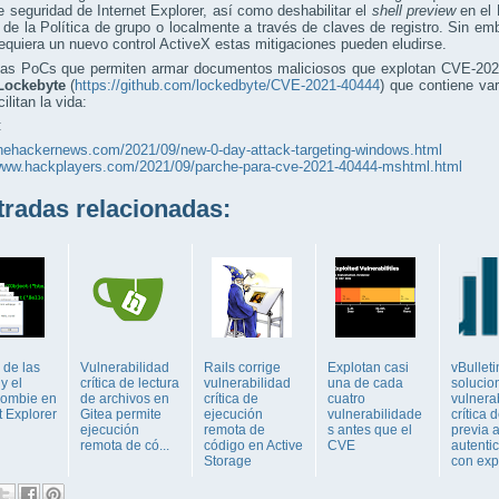
 seguridad de Internet Explorer, así como deshabilitar el
shell preview
en el 
 de la Política de grupo o localmente a través de claves de registro. Sin emb
equiera un nuevo control ActiveX estas mitigaciones pueden eludirse.
ias PoCs que permiten armar documentos maliciosos que explotan CVE-2021
Lockebyte
(
https://github.com/lockedbyte/CVE-2021-40444
) que contiene var
ilitan la vida:
:
thehackernews.com/2021/09/new-0-day-attack-targeting-windows.html
/www.hackplayers.com/2021/09/parche-para-cve-2021-40444-mshtml.html
adas relacionadas:
 de las
Vulnerabilidad
Rails corrige
Explotan casi
vBulleti
 y el
crítica de lectura
vulnerabilidad
una de cada
solucio
 Zombie en
de archivos en
crítica de
cuatro
vulnera
t Explorer
Gitea permite
ejecución
vulnerabilidade
crítica
ejecución
remota de
s antes que el
previa a
remota de có...
código en Active
CVE
autenti
Storage
con expl