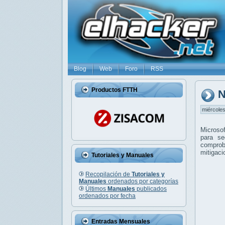
Blog
Web
Foro
RSS
Productos FTTH
N
miércoles
Microsof
para se
comprob
mitigaci
Tutoriales y Manuales
Recopilación de
Tutoriales y
Manuales
ordenados por categorías
Últimos
Manuales
publicados
ordenados por fecha
Entradas Mensuales