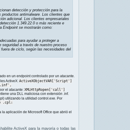
cionan detección y protección para la
s productos antimalware. Los clientes que
ción adicional. Los clientes empresariales
 detección 1.349.22.0 o más reciente e
ra Endpoint se mostrarán como:
 adecuadas para ayudar a proteger a
de seguridad a través de nuestro proceso
 fuera de ciclo, según las necesidades del
do en un endpoint controlado por un atacante.
oles ActiveX:
ActiveXObjectVAR
[
'Script'
]
.inf'
,
por el atacante:
XMLHttpRopen
[
'call'
]
ntiene una DLL maliciosa con extensión .inf.
l) utilizando la utilidad control.exe. Por
e .cpl:
la aplicación de Microsoft Office que abrió el
abilite ActiveX para la mayoría o todas las