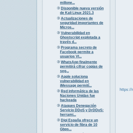
millone...
Disponible nueva versión
de Kali Linux 2021.3
Actualizaciones de
seguridad importantes de
Micros...
Vulnerabilidad en
Ghostscript explotada a
través d...
Programa secreto de
Facebook permite a
usuarios VI...
WhatsApp finalmente
permitirá cifrar copias de
seg...
Apple soluciona
vulnerabilidad en
iMessage permití...
https:/
Red informática de las
Naciones Unidas fue
hackeada
Ataques Denegación
Servicio DDoS y DrDDoS:
herrami...
Digi España ofrece un
servicio de fibra de 10
Gbps...