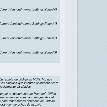
ntVersion\Internet Settings\Zones\0]
ntVersion\Internet Settings\Zones\1]
ntVersion\Internet Settings\Zones\2]
ntVersion\Internet Settings\Zones\3]
ución remota de código en MSHTML que
ues dirigidos que intentan aprovechar esta
specialmente diseñados.
ado por un documento de Microsoft Office
que convencer al usuario de que abra el
s para tener menos derechos de usuario
peran con derechos de usuario