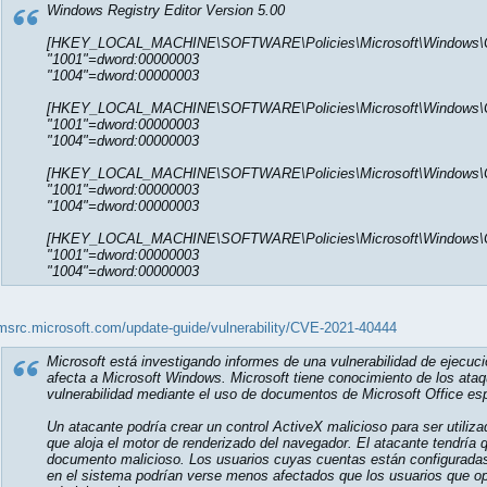
Windows Registry Editor Version 5.00
[HKEY_LOCAL_MACHINE\SOFTWARE\Policies\Microsoft\Windows\Curre
"1001"=dword:00000003
"1004"=dword:00000003
[HKEY_LOCAL_MACHINE\SOFTWARE\Policies\Microsoft\Windows\Curre
"1001"=dword:00000003
"1004"=dword:00000003
[HKEY_LOCAL_MACHINE\SOFTWARE\Policies\Microsoft\Windows\Curre
"1001"=dword:00000003
"1004"=dword:00000003
[HKEY_LOCAL_MACHINE\SOFTWARE\Policies\Microsoft\Windows\Curre
"1001"=dword:00000003
"1004"=dword:00000003
/msrc.microsoft.com/update-guide/vulnerability/CVE-2021-40444
Microsoft está investigando informes de una vulnerabilidad de ejec
afecta a Microsoft Windows. Microsoft tiene conocimiento de los ataq
vulnerabilidad mediante el uso de documentos de Microsoft Office e
Un atacante podría crear un control ActiveX malicioso para ser utiliz
que aloja el motor de renderizado del navegador. El atacante tendría 
documento malicioso. Los usuarios cuyas cuentas están configurada
en el sistema podrían verse menos afectados que los usuarios que o