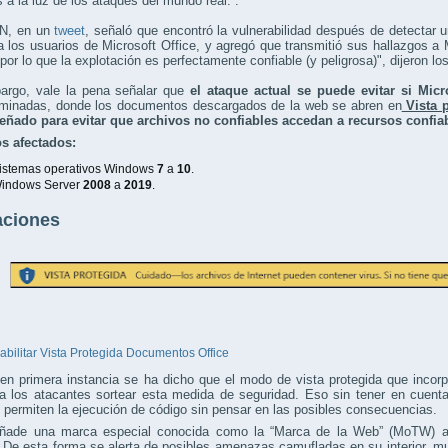
s a la luz de los ataques del mundo real. .
, en un
tweet
, señaló que encontró la vulnerabilidad después de detectar u
 a los usuarios de Microsoft Office, y agregó que transmitió sus hallazgos a Mi
 por lo que la explotación es perfectamente confiable (y peligrosa)", dijeron
argo, vale la pena señalar que
el ataque actual se puede evitar si Micr
rminadas, donde los documentos descargados de la web se abren en
Vista 
eñado para evitar que archivos no confiables accedan a recursos confia
s afectados:
istemas operativos Windows
7
a
10
.
indows Server
2008
a
2019
.
aciones
abilitar Vista Protegida Documentos Office
n primera instancia se ha dicho que el modo de vista protegida que incorp
ara los atacantes sortear esta medida de seguridad. Eso sin tener en cuen
 permiten la ejecución de código sin pensar en las posibles consecuencias.
añade una marca especial conocida como la “Marca de la Web” (MoTW) 
. De esta forma se alerta de posibles amenazas camufladas en su interior,