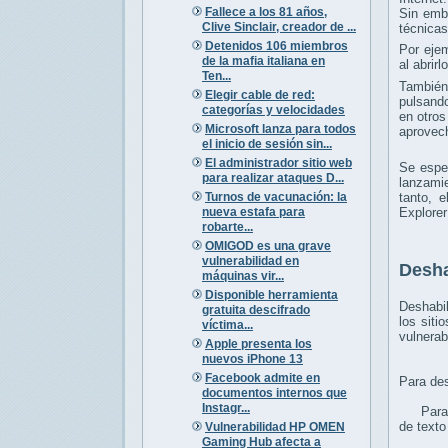
Fallece a los 81 años,
Sin emb
Clive Sinclair, creador de ...
técnicas
Detenidos 106 miembros
Por ejem
de la mafia italiana en
al abrir
Ten...
También 
Elegir cable de red:
pulsando
categorías y velocidades
en otros
Microsoft lanza para todos
aprovech
el inicio de sesión sin...
El administrador sitio web
Se esper
para realizar ataques D...
lanzami
Turnos de vacunación: la
tanto, e
nueva estafa para
Explorer
robarte...
OMIGOD es una grave
vulnerabilidad en
Desha
máquinas vir...
Disponible herramienta
Deshabil
gratuita descifrado
los siti
víctima...
vulnerab
Apple presenta los
nuevos iPhone 13
Facebook admite en
Para des
documentos internos que
Instagr...
Para des
de texto
Vulnerabilidad HP OMEN
Gaming Hub afecta a