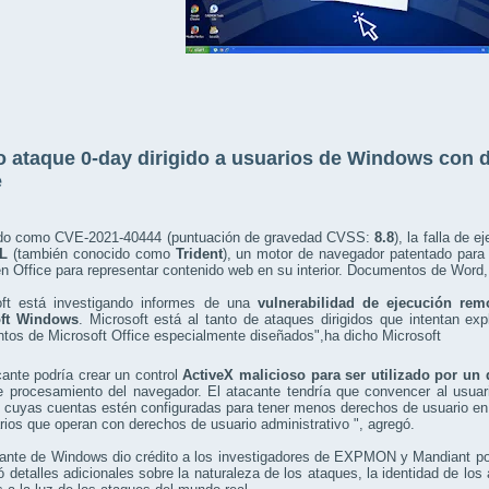
 ataque 0-day dirigido a usuarios de Windows con 
e
do como CVE-2021-40444 (puntuación de gravedad CVSS:
8.8
), la falla de 
L
(también conocido como
Trident
), un motor de navegador patentado para 
n Office para representar contenido web en su interior. Documentos de Word
oft está investigando informes de una
vulnerabilidad de ejecución re
oft Windows
. Microsoft está al tanto de ataques dirigidos que intentan exp
os de Microsoft Office especialmente diseñados",ha dicho Microsoft
ante podría crear un control
ActiveX malicioso para ser utilizado por un
e procesamiento del navegador. El atacante tendría que convencer al usua
 cuyas cuentas estén configuradas para tener menos derechos de usuario en
rios que operan con derechos de usuario administrativo ", agregó.
cante de Windows dio crédito a los investigadores de EXPMON y Mandiant por
ó detalles adicionales sobre la naturaleza de los ataques, la identidad de lo