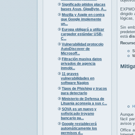
objetivo
Significado pitidos placas
bases Asus, GigaByte, A...
EXPMON
dirigido
Mozilla y Apple en contra
lógicas,
que Google implemente
un...
Sin emb
Europa obligará a utilizar
predete
cargador estándar USB-
está
dis
C...
Recurso
Vulnerabilidad protocolo
AutoDiscover de
S
Microsoff...
W
Filtración masiva datos
privados de agencia
Mitig
inmobi...
11 graves
vulnerabilidades en
software Nagios
Tipos de Phishing y trucos
para detectarlo
Ministerio de Defensa de
Lituania aconseja a sus c...
H
SOVA es un nuevo y
sofisticado troyano
Aunque e
bancario pa...
fácil p
avisos y
Google restablecerá
automáticamente los
Office 
permisos d...
Internet