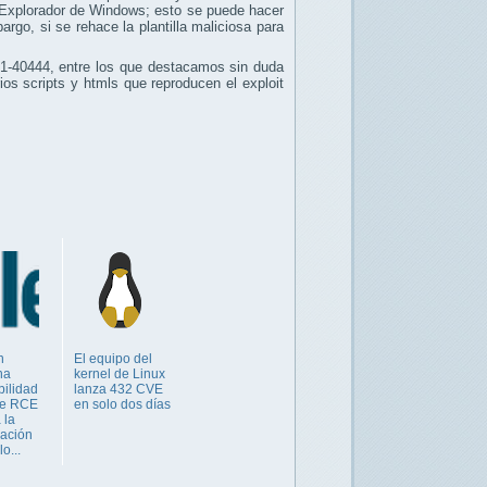
Explorador de Windows; esto se puede hacer
argo, si se rehace la plantilla maliciosa para
-40444, entre los que destacamos sin duda
ios scripts y htmls que reproducen el exploit
n
El equipo del
na
kernel de Linux
bilidad
lanza 432 CVE
 de RCE
en solo dos días
 la
cación
o...