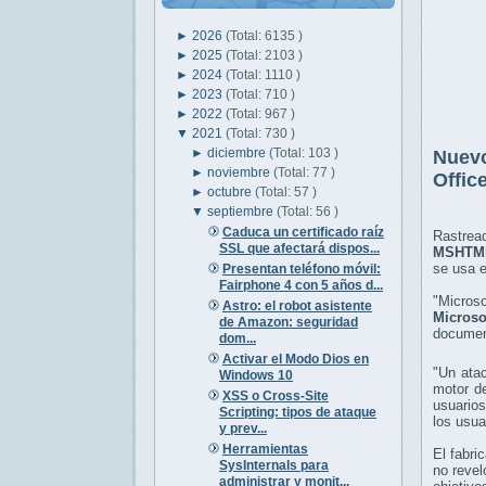
►
2026
(Total: 6135 )
►
2025
(Total: 2103 )
►
2024
(Total: 1110 )
►
2023
(Total: 710 )
►
2022
(Total: 967 )
▼
2021
(Total: 730 )
►
diciembre
(Total: 103 )
Nuevo
►
noviembre
(Total: 77 )
Offic
►
octubre
(Total: 57 )
▼
septiembre
(Total: 56 )
Caduca un certificado raíz
Rastrea
SSL que afectará dispos...
MSHTM
se usa e
Presentan teléfono móvil:
Fairphone 4 con 5 años d...
"Micros
Astro: el robot asistente
Micros
de Amazon: seguridad
document
dom...
Activar el Modo Dios en
"Un atac
Windows 10
motor d
XSS o Cross‑Site
usuarios
Scripting: tipos de ataque
los usua
y prev...
Herramientas
El fabri
SysInternals para
no revel
administrar y monit...