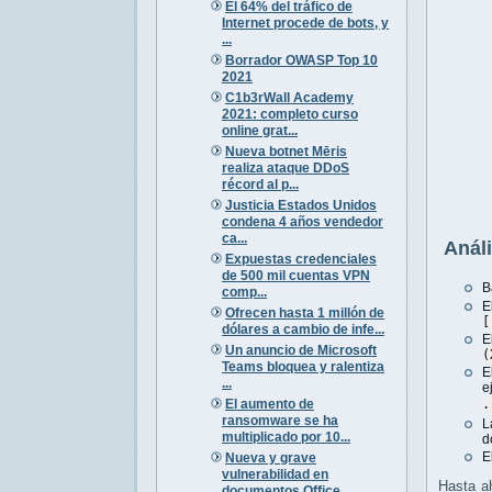
El 64% del tráfico de
Internet procede de bots, y
...
Borrador OWASP Top 10
2021
C1b3rWall Academy
2021: completo curso
online grat...
Nueva botnet Mēris
realiza ataque DDoS
récord al p...
Justicia Estados Unidos
condena 4 años vendedor
ca...
Análi
Expuestas credenciales
de 500 mil cuentas VPN
B
comp...
E
Ofrecen hasta 1 millón de
[
dólares a cambio de infe...
E
Un anuncio de Microsoft
(
Teams bloquea y ralentiza
E
...
e
El aumento de
.
ransomware se ha
L
multiplicado por 10...
d
E
Nueva y grave
vulnerabilidad en
Hasta ah
documentos Office ...