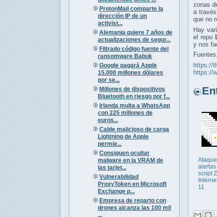
zonas de
ProtonMail comparte la
a través
dirección IP de un
que no r
activist...
Hay var
Alemania quiere 7 años de
el repo
actualizaciones de segur...
y nos fac
Filtrado código fuente del
Fuentes
ransomware Babuk
https://
Google pagará Apple
https:/
15.000 millones dólares
por se...
Entr
Millones de dispositivos
Bluetooth en riesgo por f...
Irlanda multa a WhatsApp
con 225 millones de
euros...
Cable malicioso de carga
Lightning de Apple
permie...
Consiguen ocultar
Ataque
malware en la VRAM de
alertas
las tarjet...
script
Vulnerabilidad
Interne
ProxyToken en Microsoft
11
Exchange p...
Empresa de reparto con
drones alcanza las 100 mil
...