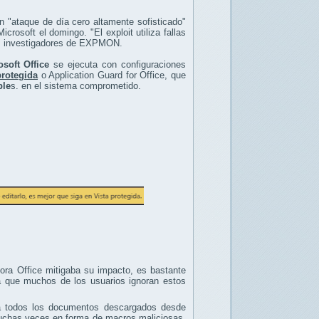
n "ataque de día cero altamente sofisticado"
crosoft el domingo. "El exploit utiliza fallas
 los investigadores de EXPMON.
osoft Office
se ejecuta con configuraciones
protegida
o Application Guard for Office, que
ble
s. en el sistema comprometido.
ora Office mitigaba su impacto, es bastante
ta que muchos de los usuarios ignoran estos
a todos los documentos descargados desde
 muchas veces en forma de macros maliciosas.