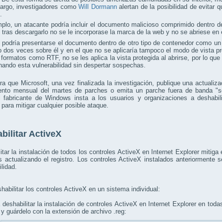
argo, investigadores como
Will Dormann
alertan de la posibilidad de evitar 
.
plo, un atacante podría incluir el documento malicioso comprimido dentro 
lo tras descargarlo no se le incorporase la marca de la web y no se abriese en
podría presentarse el documento dentro de otro tipo de contenedor como un
 dos veces sobre él y en el que no se aplicaría tampoco el modo de vista pr
 formatos como RTF, no se les aplica la vista protegida al abrirse, por lo qu
ando esta vulnerabilidad sin despertar sospechas.
a que Microsoft, una vez finalizada la investigación, publique una actualiz
ento mensual del martes de parches o emita un parche fuera de banda "se
l fabricante de Windows insta a los usuarios y organizaciones a deshabili
 para mitigar cualquier posible ataque.
bilitar ActiveX
itar la instalación de todos los controles ActiveX en Internet Explorer mitig
os actualizando el registro. Los controles ActiveX instalados anteriormente
ilidad.
habilitar los controles ActiveX en un sistema individual:
habilitar la instalación de controles ActiveX en Internet Explorer en todas
 y guárdelo con la extensión de archivo .reg: