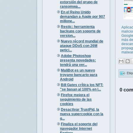
extorsión del grupo de
ransomwa...
En el Reino Unido
demandan a Apple por 907
millone...
Restic: herramienta
Aplica
backups con soporte de
malici
version...
Google
más de
Nuevo récord mundial de
descar
ataque DDoS con 26M
propag
petici...
malwar
Adobe Photoshop
presenta novedades:
tendrá una ver...
MaliBot es un nuevo
Etiq
troyano bancario para
Android
Bill Gates crítica los NFT:
"se basan al 100% en l...
0 com
Firefox mejora el
seguimiento de las
cookies
Desactivar TrustPid, la
nueva supercookie con la
q...
Finaliza el soporte del
navegador Internet
Explore...