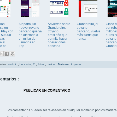
ción
Klopatra, un
Advierten sobre
Grandoreiro, el
Cinco d
osa en
nuevo troyano
Grandoreiro,
troyano
por rob
 Play con
bancario que ya
troyano
bancario, vuelve
millone
 50.000
ha afectado a
brasileño que
más fuerte que
euros c
gas
un millar de
permite hacer
nunca
troyano
a el
usuarios en
operaciones
bancari
e ba...
Esp...
bancaria...
Grandor
uetas:
android
,
bancario
,
f5
,
flubot
,
malibot
,
Malware
,
troyano
entarios :
PUBLICAR UN COMENTARIO
Los comentarios pueden ser revisados en cualquier momento por los modera