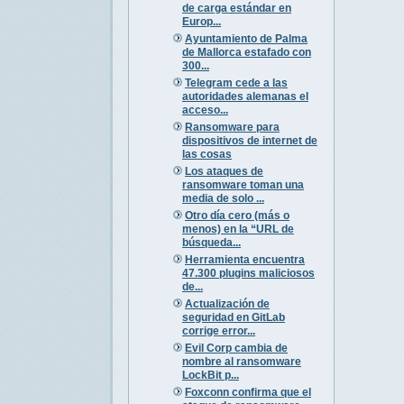
de carga estándar en
Europ...
Ayuntamiento de Palma
de Mallorca estafado con
300...
Telegram cede a las
autoridades alemanas el
acceso...
Ransomware para
dispositivos de internet de
las cosas
Los ataques de
ransomware toman una
media de solo ...
Otro día cero (más o
menos) en la “URL de
búsqueda...
Herramienta encuentra
47.300 plugins maliciosos
de...
Actualización de
seguridad en GitLab
corrige error...
Evil Corp cambia de
nombre al ransomware
LockBit p...
Foxconn confirma que el