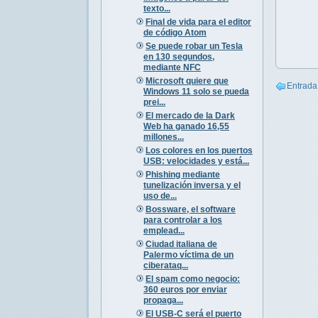
texto...
Final de vida para el editor
de código Atom
Se puede robar un Tesla
en 130 segundos,
mediante NFC
Microsoft quiere que
Entrada
Windows 11 solo se pueda
prei...
El mercado de la Dark
Web ha ganado 16,55
millones...
Los colores en los puertos
USB: velocidades y está...
Phishing mediante
tunelización inversa y el
uso de...
Bossware, el software
para controlar a los
emplead...
Ciudad italiana de
Palermo víctima de un
ciberataq...
El spam como negocio:
360 euros por enviar
propaga...
El USB-C será el puerto