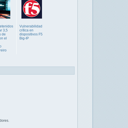
etenidos
Vulnerabilidad
ar 3,5
crítica en
s de
dispositivos F5
on el
Big-IP
o
eiro
dores.