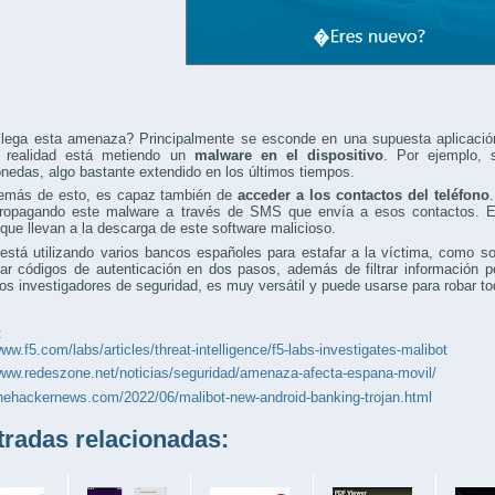
lega esta amenaza? Principalmente se esconde en una supuesta aplicación 
 realidad está metiendo un
malware en el dispositivo
. Por ejemplo, 
nedas, algo bastante extendido en los últimos tiempos.
emás de esto, es capaz también de
acceder a los contactos del teléfono
propagando este malware a través de SMS que envía a esos contactos. 
que llevan a la descarga de este software malicioso.
 está utilizando varios bancos españoles para estafar a la víctima, como 
bar códigos de autenticación en dos pasos, además de filtrar información
los investigadores de seguridad, es muy versátil y puede usarse para robar to
:
www.f5.com/labs/articles/threat-intelligence/f5-labs-investigates-malibot
www.redeszone.net/noticias/seguridad/amenaza-afecta-espana-movil/
thehackernews.com/2022/06/malibot-new-android-banking-trojan.html
adas relacionadas: