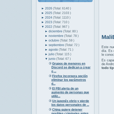
►
2026
(Total: 6140 )
►
2025
(Total: 2103 )
►
2024
(Total: 1110 )
►
2023
(Total: 710 )
▼
2022
(Total: 967 )
►
diciembre
(Total: 80 )
Mali
►
noviembre
(Total: 78 )
►
octubre
(Total: 59 )
►
septiembre
(Total: 72 )
Este nu
►
agosto
(Total: 71 )
día. Es 
►
julio
(Total: 115 )
le conoc
▼
junio
(Total: 67 )
Es capaz
Grupos de menores en
de Andro
Discord se dedican a crear
todo ti
o ...
Firefox incorpora opción
eliminar los parámetros
d...
El FBI alerta de un
aumento de personas que
utiliz...
Un japonés ebrio y pierde
los datos personales de ...
China quiere detener
posibles criminales antes