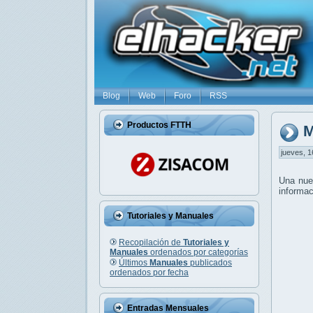
Blog
Web
Foro
RSS
Productos FTTH
M
jueves, 1
Una nu
informac
Tutoriales y Manuales
Recopilación de
Tutoriales y
Manuales
ordenados por categorías
Últimos
Manuales
publicados
ordenados por fecha
Entradas Mensuales