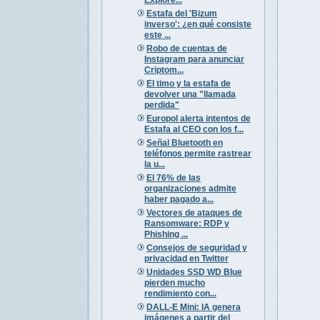
Estafa del 'Bizum
inverso': ¿en qué consiste
este ...
Robo de cuentas de
Instagram para anunciar
Criptom...
El timo y la estafa de
devolver una "llamada
perdida"
Europol alerta intentos de
Estafa al CEO con los f...
Señal Bluetooth en
teléfonos permite rastrear
la u...
El 76% de las
organizaciones admite
haber pagado a...
Vectores de ataques de
Ransomware: RDP y
Phishing ...
Consejos de seguridad y
privacidad en Twitter
Unidades SSD WD Blue
pierden mucho
rendimiento con...
DALL-E Mini: IA genera
imágenes a partir del