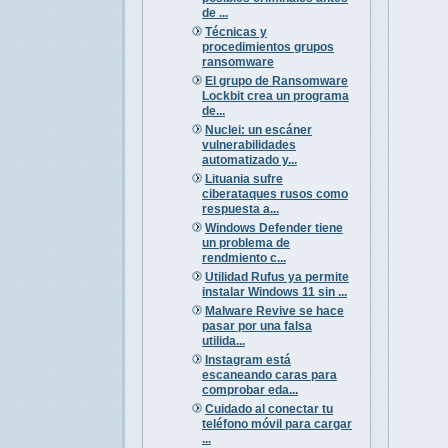
de ...
Técnicas y
procedimientos grupos
ransomware
El grupo de Ransomware
Lockbit crea un programa
de...
Nuclei: un escáner
vulnerabilidades
automatizado y...
Lituania sufre
ciberataques rusos como
respuesta a...
Windows Defender tiene
un problema de
rendmiento c...
Utilidad Rufus ya permite
instalar Windows 11 sin ...
Malware Revive se hace
pasar por una falsa
utilida...
Instagram está
escaneando caras para
comprobar eda...
Cuidado al conectar tu
teléfono móvil para cargar
...