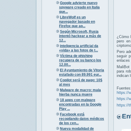
Google advierte nuevo
spyware creado en Italia
que...
LibreWolf es un
navegador basado en
Firefox que ap...
Según Microsoft, Rusia
intentó hackear a más de
¿Cómo l
12...
pero en
criptomo
inteligencia artificial da
«vida» a las fotos de t...
Pero ad
Víctima de phishing
seguir 
recupera de su banco los
enlaces 
12.00...
MaliBot
El Ayuntamiento de Vitoria
para ro
estafado con 89.991 eur...
indican 
Copilot será de pago: 10$
al mes
Fuentes
Malware de macro: mala
https://
hierba nunca muere
https://
18 apps con malware
encontradas en la Google
https://
Play ...
Facebook está
Entr
recopilando datos médicos
de los cen...
Nueva modalidad de