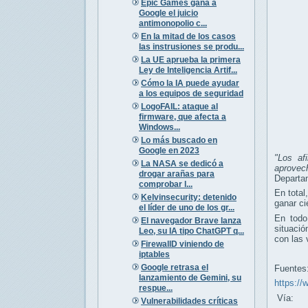
Epic Games gana a
Google el juicio
antimonopolio c...
En la mitad de los casos
las instrusiones se produ...
La UE aprueba la primera
Ley de Inteligencia Artif...
Cómo la IA puede ayudar
a los equipos de seguridad
LogoFAIL: ataque al
firmware, que afecta a
Windows...
Lo más buscado en
Google en 2023
"Los af
La NASA se dedicó a
aprovec
drogar arañas para
Departam
comprobar l...
En total
Kelvinsecurity: detenido
ganar ci
el líder de uno de los gr...
En todo
El navegador Brave lanza
situació
Leo, su IA tipo ChatGPT q...
con las 
FirewallD viniendo de
iptables
Google retrasa el
Fuentes
lanzamiento de Gemini, su
https://
respue...
Vía:
Vulnerabilidades críticas