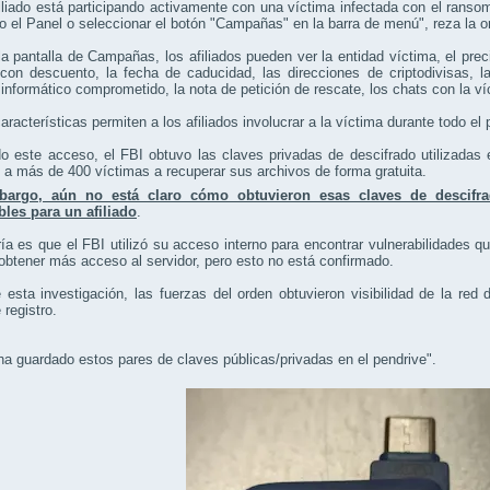
filiado está participando activamente con una víctima infectada con el rans
do el Panel o seleccionar el botón "Campañas" en la barra de menú", reza la or
a pantalla de Campañas, los afiliados pueden ver la entidad víctima, el preci
con descuento, la fecha de caducidad, las direcciones de criptodivisas, la
informático comprometido, la nota de petición de rescate, los chats con la 
aracterísticas permiten a los afiliados involucrar a la víctima durante todo el
do este acceso, el FBI obtuvo las claves privadas de descifrado utilizadas
a más de 400 víctimas a recuperar sus archivos de forma gratuita.
bargo, aún no está claro cómo obtuvieron esas claves de descifra
bles para un afiliado
.
ía es que el FBI utilizó su acceso interno para encontrar vulnerabilidades q
obtener más acceso al servidor, pero esto no está confirmado.
 esta investigación, las fuerzas del orden obtuvieron visibilidad de la re
 registro.
ha guardado estos pares de claves públicas/privadas en el pendrive".