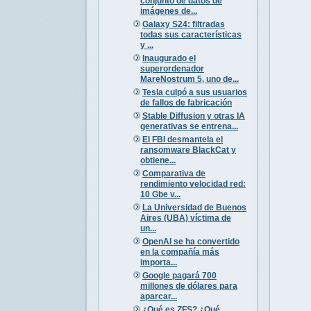
conjunto de datos de
imágenes de...
Galaxy S24: filtradas
todas sus características
y ...
Inaugurado el
superordenador
MareNostrum 5, uno de...
Tesla culpó a sus usuarios
de fallos de fabricación
Stable Diffusion y otras IA
generativas se entrena...
El FBI desmantela el
ransomware BlackCat y
obtiene...
Comparativa de
rendimiento velocidad red:
10 Gbe v...
La Universidad de Buenos
Aires (UBA) víctima de
un...
OpenAI se ha convertido
en la compañía más
importa...
Google pagará 700
millones de dólares para
aparcar...
¿Qué es ZFS? ¿Qué