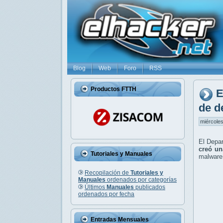
Blog
Web
Foro
RSS
Productos FTTH
E
de d
miércoles
El Depa
creó un
Tutoriales y Manuales
malware
Recopilación de
Tutoriales y
Manuales
ordenados por categorías
Últimos
Manuales
publicados
ordenados por fecha
Entradas Mensuales