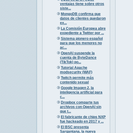
ventajas tiene sobre otros
siste...
MongoDB confirma que
datos de clientes quedaron
ex...
La Comisión Europea abre
expediente a Twitter por ...
Sistema pionero español
para que los menores no
ac...
OpenAI suspende la
cuenta de ByteDance
(TikTok) po...
Tutorial Apache
modsecurity (WAF)
Twitch permite más
contenido sexual
Google Imagen 2, la
inteligencia artificial para
c...
Dropbox comparte tus
archivos con OpenAI sin
que t...
El fabricante de chips NXP
fue hackeado en 2017 y ...
El BSC presenta
Sargantana, la nueva