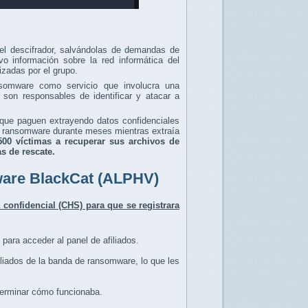
el descifrador, salvándolas de demandas de
o información sobre la red informática del
lizadas por el grupo.
nsomware como servicio que involucra una
y son responsables de identificar y atacar a
 que paguen extrayendo datos confidenciales
de ransomware durante meses mientras extraía
500 víctimas a recuperar sus archivos de
s de rescate.
ware BlackCat (ALPHV)
 confidencial (CHS) para que se registrara
para acceder al panel de afiliados.
filiados de la banda de ransomware, lo que les
eterminar cómo funcionaba.