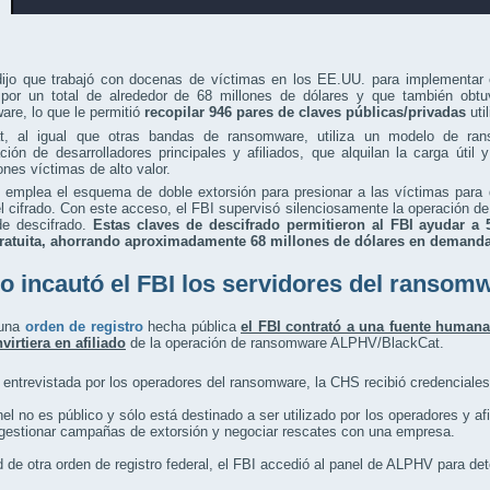
dijo que trabajó con docenas de víctimas en los EE.UU. para implementar 
 por un total de alrededor de 68 millones de dólares y que también obtuv
re, lo que le permitió
recopilar 946 pares de claves públicas/privadas
uti
t, al igual que otras bandas de ransomware, utiliza un modelo de ra
ión de desarrolladores principales y afiliados, que alquilan la carga útil 
iones víctimas de alto valor.
 emplea el esquema de doble extorsión para presionar a las víctimas para
l cifrado. Con este acceso, el FBI supervisó silenciosamente la operación 
de descifrado.
Estas claves de descifrado permitieron al FBI ayudar a 
ratuita, ahorrando aproximadamente 68 millones de dólares en demanda
 incautó el FBI los servidores del ransom
 una
orden de registro
hecha pública
el FBI contrató a una fuente humana
virtiera en afiliado
de la operación de ransomware ALPHV/BlackCat.
 entrevistada por los operadores del ransomware, la CHS recibió credenciales 
el no es público y sólo está destinado a ser utilizado por los operadores y a
gestionar campañas de extorsión y negociar rescates con una empresa.
d de otra orden de registro federal, el FBI accedió al panel de ALPHV para d