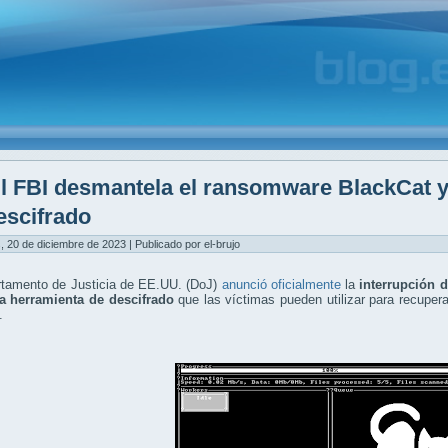
l FBI desmantela el ransomware BlackCat y
escifrado
, 20 de diciembre de 2023 | Publicado por el-brujo
rtamento de Justicia de EE.UU. (DoJ)
anunció oficialmente
la
interrupción 
a herramienta de descifrado
que las víctimas pueden utilizar para recupera
.