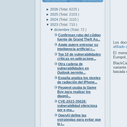
►
2026
(Total: 6225 )
►
2025
(Total: 2103 )
►
2024
(Total: 1110 )
▼
2023
(Total: 710 )
▼
diciembre
(Total: 72 )
Confirman robo del código
fuente de Grand Theft Au...
Los doc
Apple quiere entrenar su
afiliado
inteligencia artificial c...
El mensa
Top 10 de vulnerabilidades
Europol,
críticas en aplicacione...
BlackCa
Otra cadena de
variant
vulnerabilidades en
basada e
Outlook permite...
España analiza los niveles
de radiación del iPhone...
Peugeot usaba la Game
Boy para realizar los
diagnó...
CVE-2023-35628:
vulnerabilidad silenciosa
por e-ma...
OpenAI define las
estrategias para evitar que
la i...