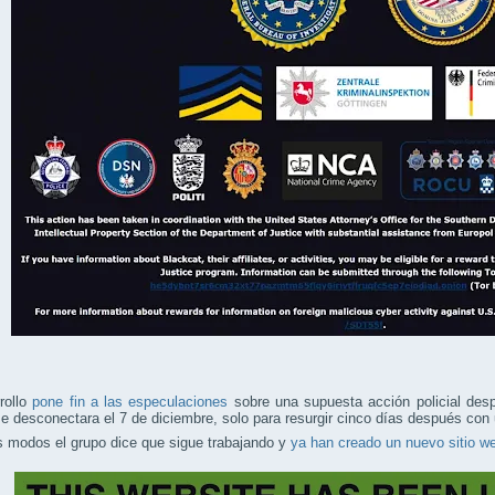
rollo
pone fin a las especulaciones
sobre una supuesta acción policial desp
e desconectara el 7 de diciembre, solo para resurgir cinco días después con 
 modos el grupo dice que sigue trabajando y
ya han creado un nuevo sitio w