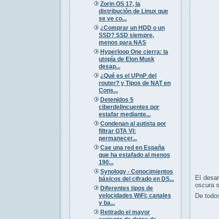
Zorin OS 17, la
distribución de Linux que
se ve co...
¿Comprar un HDD o un
SSD? SSD siempre,
menos para NAS
Hyperloop One cierra: la
utopía de Elon Musk
desap...
¿Qué es el UPnP del
router? y Tipos de NAT en
Cons...
Detenidos 5
ciberdelincuentes por
estafar mediante...
Condenan al autista por
filtrar GTA VI:
permanecer...
Cae una red en España
que ha estafado al menos
190...
Synology - Conocimientos
El desar
básicos del cifrado en DS...
oscura s
Diferentes tipos de
velocidades WiFi: canales
De todos
y ba...
Retirado el mayor