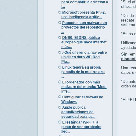
"Si el a
para combatir la adicción a
utilizan
l...
Microsoft presenta Phi-2,
"Desde l
una inteligencia artific...
rescate 
Paquetes con malware en
sistema 
proyectos del repositorio
...
"Estas c
DNS0: El DNS público
europeo que hace Internet
Utilizan
más...
ayudado 
¿Qué diferencia hay entre
Sin em
un disco duro WD Red
disponi
Plu...
Linux tendrá su propia
Una teor
pantalla de la muerte azul
datos u 
...
"Durante
El ordenador con más
orden de
malware del mundo: 'Most
Infe...
Configurar el firewall de
"El FBI 
Windows
Apple publica
actualizaciones de
seguridad para pa...
El estándar Wi-Fi 7, a
punto de ser aprobado:
lleg...