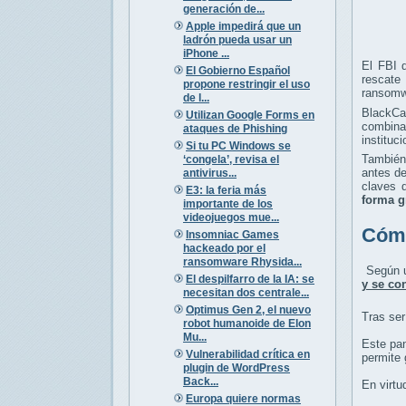
generación de...
Apple impedirá que un
ladrón pueda usar un
iPhone ...
El FBI 
El Gobierno Español
rescate
propone restringir el uso
ransomwa
de l...
BlackCa
Utilizan Google Forms en
combinac
ataques de Phishing
instituc
Si tu PC Windows se
También
‘congela’, revisa el
antes de
antivirus...
claves 
E3: la feria más
forma g
importante de los
videojuegos mue...
Cómo
Insomniac Games
hackeado por el
ransomware Rhysida...
Según
El despilfarro de la IA: se
y se con
necesitan dos centrale...
Optimus Gen 2, el nuevo
Tras ser
robot humanoide de Elon
Mu...
Este pan
Vulnerabilidad crítica en
permite 
plugin de WordPress
Back...
En virtu
Europa quiere normas