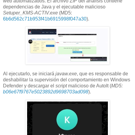
web automatizados. El archivo ZIP del análisis contiene
dependencias de Java y el ejecutable malicioso
Setuper_KMS-ACTIV.exe
(MD5:
6b6d562c71b953f41b6915998f047a30
).
Al ejecutarlo, se iniciará
javaw.exe
, que es responsable de
deshabilitar la supervisión del comportamiento en Windows
Defender y descargar el
script
malicioso de AutoIt (
MD5:
b06e67f9767e5023892d9698703ad098
).