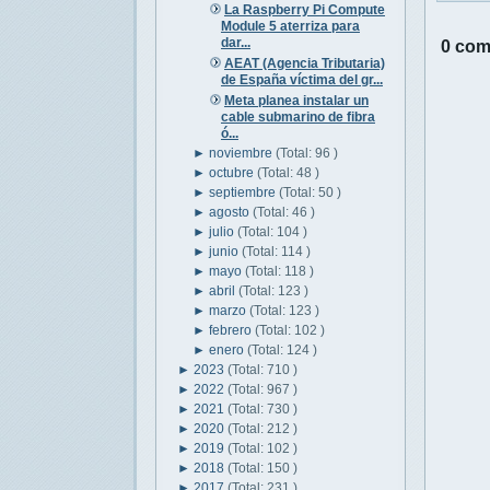
La Raspberry Pi Compute
Module 5 aterriza para
dar...
0 com
AEAT (Agencia Tributaria)
de España víctima del gr...
Meta planea instalar un
cable submarino de fibra
ó...
►
noviembre
(Total: 96 )
►
octubre
(Total: 48 )
►
septiembre
(Total: 50 )
►
agosto
(Total: 46 )
►
julio
(Total: 104 )
►
junio
(Total: 114 )
►
mayo
(Total: 118 )
►
abril
(Total: 123 )
►
marzo
(Total: 123 )
►
febrero
(Total: 102 )
►
enero
(Total: 124 )
►
2023
(Total: 710 )
►
2022
(Total: 967 )
►
2021
(Total: 730 )
►
2020
(Total: 212 )
►
2019
(Total: 102 )
►
2018
(Total: 150 )
►
2017
(Total: 231 )