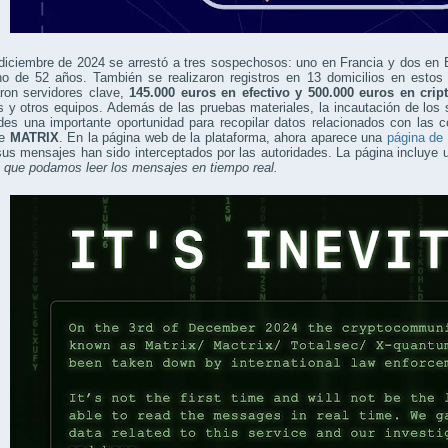
 diciembre de 2024 se arrestó a tres sospechosos: uno en Francia y dos en
no de 52 años. También se realizaron registros en 13 domicilios en estos 
aron servidores clave,
145.000 euros en efectivo y 500.000 euros en cri
s y otros equipos. Además de las pruebas materiales, la incautación de los 
des una importante oportunidad para recopilar datos relacionados con las 
de
MATRIX
. En la página web de la plataforma, ahora aparece una
página de
us mensajes han sido interceptados por las autoridades. La página incluye 
a que podamos leer los mensajes en tiempo real.