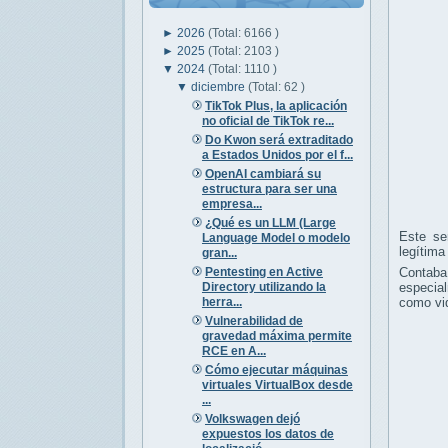
►
2026
(Total: 6166 )
►
2025
(Total: 2103 )
▼
2024
(Total: 1110 )
▼
diciembre
(Total: 62 )
TikTok Plus, la aplicación
no oficial de TikTok re...
Do Kwon será extraditado
a Estados Unidos por el f...
OpenAI cambiará su
estructura para ser una
empresa...
¿Qué es un LLM (Large
Este se
Language Model o modelo
legítim
gran...
Pentesting en Active
Contaba
Directory utilizando la
especial
herra...
como vi
Vulnerabilidad de
gravedad máxima permite
RCE en A...
Cómo ejecutar máquinas
virtuales VirtualBox desde
...
Volkswagen dejó
expuestos los datos de