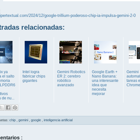
:
hipertextual.com/2024/12/google-trillium-poderoso-chip-ia-impulsa-gemini-2-0
adas relacionadas:
ix ya
Intel logra
Gemini Robotics
Google Earth +
Gemini
 el salto
fabricar chips
ER 2: cerebro
Nano Banana:
automat
emoria
gigantes
robótico
una interesante
tareas 
 LPDDR6
avanzado
idea que
Chrom
necesita
tivos
mejorar
 de nu...
uetas:
chip
,
gemini
,
google
,
inteligencia artificial
entarios :