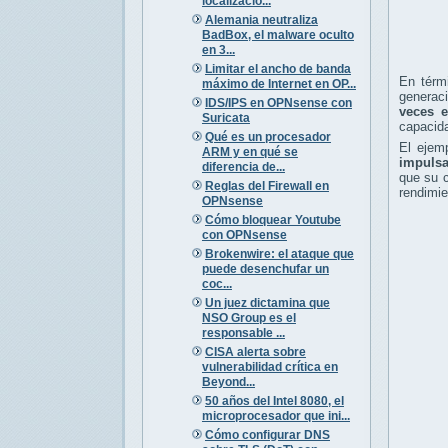
localizació...
Alemania neutraliza
BadBox, el malware oculto
en 3...
Limitar el ancho de banda
En térmi
máximo de Internet en OP...
generaci
IDS/IPS en OPNsense con
veces e
Suricata
capacida
Qué es un procesador
El ejem
ARM y en qué se
impulsa
diferencia de...
que su c
Reglas del Firewall en
rendimie
OPNsense
Cómo bloquear Youtube
con OPNsense
Brokenwire: el ataque que
puede desenchufar un
coc...
Un juez dictamina que
NSO Group es el
responsable ...
CISA alerta sobre
vulnerabilidad crítica en
Beyond...
50 años del Intel 8080, el
microprocesador que ini...
Cómo configurar DNS