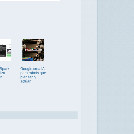
 Spark
Google crea IA
iza
para robots que
en
piensan y
e
actúan