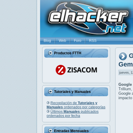
Blog
Web
Foro
RSS
Productos FTTH
G
Gemi
jueves, 1
Google
Trillium
Tutoriales y Manuales
Google a
impacto
Recopilación de
Tutoriales y
Manuales
ordenados por categorías
Últimos
Manuales
publicados
ordenados por fecha
Entradas Mensuales