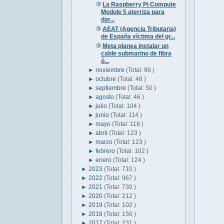
La Raspberry Pi Compute
Module 5 aterriza para
dar...
AEAT (Agencia Tributaria)
de España víctima del gr...
Meta planea instalar un
cable submarino de fibra
ó...
►
noviembre
(Total: 96 )
►
octubre
(Total: 48 )
►
septiembre
(Total: 50 )
►
agosto
(Total: 46 )
►
julio
(Total: 104 )
►
junio
(Total: 114 )
►
mayo
(Total: 118 )
►
abril
(Total: 123 )
►
marzo
(Total: 123 )
►
febrero
(Total: 102 )
►
enero
(Total: 124 )
►
2023
(Total: 710 )
►
2022
(Total: 967 )
►
2021
(Total: 730 )
►
2020
(Total: 212 )
►
2019
(Total: 102 )
►
2018
(Total: 150 )
►
2017
(Total: 231 )