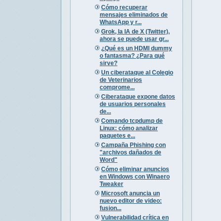
Cómo recuperar
mensajes eliminados de
WhatsApp y r...
Grok, la IA de X (Twitter),
ahora se puede usar gr...
¿Qué es un HDMI dummy
o fantasma? ¿Para qué
sirve?
Un ciberataque al Colegio
de Veterinarios
comprome...
Ciberataque expone datos
de usuarios personales
de...
Comando tcpdump de
Linux: cómo analizar
paquetes e...
Campaña Phishing con
"archivos dañados de
Word"
Cómo eliminar anuncios
en Windows con Winaero
Tweaker
Microsoft anuncia un
nuevo editor de video:
fusion...
Vulnerabilidad crítica en