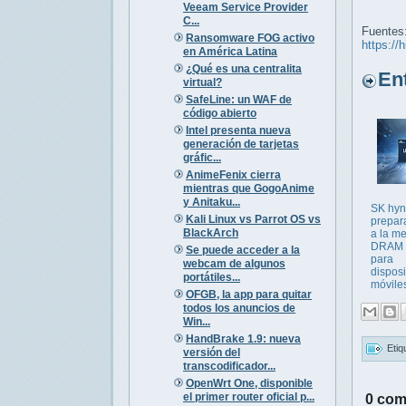
Veeam Service Provider
C...
Fuentes
Ransomware FOG activo
https://
en América Latina
¿Qué es una centralita
Entr
virtual?
SafeLine: un WAF de
código abierto
Intel presenta nueva
generación de tarjetas
gráfic...
AnimeFenix cierra
mientras que GogoAnime
y Anitaku...
SK hyn
Kali Linux vs Parrot OS vs
prepara
BlackArch
a la m
DRAM
Se puede acceder a la
para
webcam de algunos
disposi
portátiles...
móviles
OFGB, la app para quitar
todos los anuncios de
Win...
HandBrake 1.9: nueva
Etiq
versión del
transcodificador...
OpenWrt One, disponible
el primer router oficial p...
0 com