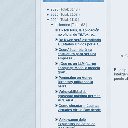
►
2026
(Total: 6148 )
►
2025
(Total: 2103 )
▼
2024
(Total: 1110 )
▼
diciembre
(Total: 62 )
TikTok Plus, la aplicación
no oficial de TikTok re...
Do Kwon será extraditado
a Estados Unidos por el f...
OpenAI cambiará su
estructura para ser una
C
empresa...
¿Qué es un LLM (Large
Language Model o modelo
El chip
gran...
intelige
Pentesting en Active
puede a
Directory utilizando la
herra...
Vulnerabilidad de
gravedad máxima permite
RCE en A...
Cómo ejecutar máquinas
virtuales VirtualBox desde
...
Volkswagen dejó
expuestos los datos de