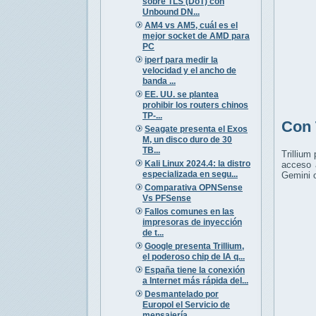
sobre TLS (DoT) con
Unbound DN...
AM4 vs AM5, cuál es el
mejor socket de AMD para
PC
iperf para medir la
velocidad y el ancho de
banda ...
EE. UU. se plantea
prohibir los routers chinos
TP-...
Con 
Seagate presenta el Exos
M, un disco duro de 30
TB...
Trillium
Kali Linux 2024.4: la distro
acceso 
especializada en segu...
Gemini 
Comparativa OPNSense
Vs PFSense
Fallos comunes en las
impresoras de inyección
de t...
Google presenta Trillium,
el poderoso chip de IA q...
España tiene la conexión
a Internet más rápida del...
Desmantelado por
Europol el Servicio de
mensajería...