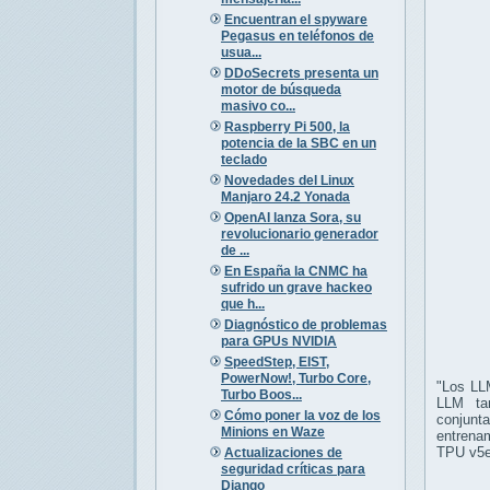
Encuentran el spyware
Pegasus en teléfonos de
usua...
DDoSecrets presenta un
motor de búsqueda
masivo co...
Raspberry Pi 500, la
potencia de la SBC en un
teclado
Novedades del Linux
Manjaro 24.2 Yonada
OpenAI lanza Sora, su
revolucionario generador
de ...
En España la CNMC ha
sufrido un grave hackeo
que h...
Diagnóstico de problemas
para GPUs NVIDIA
SpeedStep, EIST,
PowerNow!, Turbo Core,
"Los LL
Turbo Boos...
LLM ta
Cómo poner la voz de los
conjunta
Minions en Waze
entrena
TPU v5e
Actualizaciones de
seguridad críticas para
Django