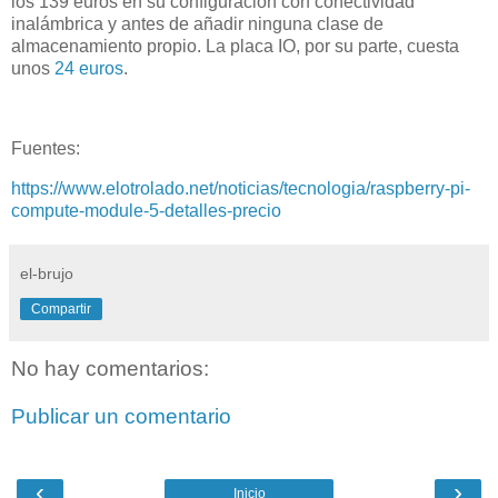
los 139 euros en su configuración con conectividad
inalámbrica y antes de añadir ninguna clase de
almacenamiento propio. La placa IO, por su parte, cuesta
unos
24 euros
.
Fuentes:
https://www.elotrolado.net/noticias/tecnologia/raspberry-pi-
compute-module-5-detalles-precio
el-brujo
Compartir
No hay comentarios:
Publicar un comentario
‹
›
Inicio