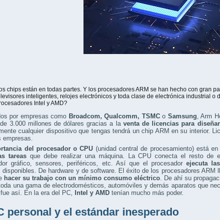
os chips están en todas partes. Y los procesadores ARM se han hecho con gran pa
elevisores inteligentes, relojes electrónicos y toda clase de electrónica industrial 
rocesadores Intel y AMD?
dos por empresas como
Broadcom, Qualcomm, TSMC
o
Samsung
, Arm H
de 3.000 millones de dólares gracias a la
venta de licencias para diseñar
mente cualquier dispositivo que tengas tendrá un chip ARM en su interior. L
as empresas.
rtancia del procesador o CPU
(unidad central de procesamiento) está en
as tareas
que debe realizar una máquina. La CPU conecta el resto de 
dor gráfico, sensores, periféricos, etc. Así que el procesador
ejecuta la
 disponibles. De hardware y de software. El éxito de los procesadores ARM 
de
hacer su trabajo con un mínimo consumo eléctrico
. De ahí su propagaci
toda una gama de electrodomésticos, automóviles y demás aparatos que nece
fue así. En la era del PC,
Intel y AMD
tenían mucho más poder.
C personal y el estándar inesperado