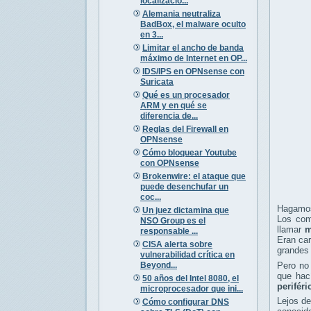
localizació...
Alemania neutraliza
BadBox, el malware oculto
en 3...
Limitar el ancho de banda
máximo de Internet en OP...
IDS/IPS en OPNsense con
Suricata
Qué es un procesador
ARM y en qué se
diferencia de...
Reglas del Firewall en
OPNsense
Cómo bloquear Youtube
con OPNsense
Brokenwire: el ataque que
puede desenchufar un
coc...
Hagamos
Un juez dictamina que
Los com
NSO Group es el
llamar
m
responsable ...
Eran ca
CISA alerta sobre
grandes
vulnerabilidad crítica en
Beyond...
Pero no
que hac
50 años del Intel 8080, el
periféri
microprocesador que ini...
Lejos de
Cómo configurar DNS