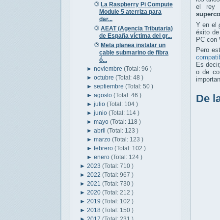
La Raspberry Pi Compute
el rey
Module 5 aterriza para
superc
dar...
Y en el
AEAT (Agencia Tributaria)
éxito de
de España víctima del gr...
PC con 
Meta planea instalar un
Pero es
cable submarino de fibra
compati
ó...
Es decir
►
noviembre
(Total: 96 )
o de co
►
octubre
(Total: 48 )
importa
►
septiembre
(Total: 50 )
►
agosto
(Total: 46 )
De l
►
julio
(Total: 104 )
►
junio
(Total: 114 )
►
mayo
(Total: 118 )
►
abril
(Total: 123 )
►
marzo
(Total: 123 )
►
febrero
(Total: 102 )
►
enero
(Total: 124 )
►
2023
(Total: 710 )
►
2022
(Total: 967 )
►
2021
(Total: 730 )
►
2020
(Total: 212 )
►
2019
(Total: 102 )
►
2018
(Total: 150 )
►
2017
(Total: 231 )