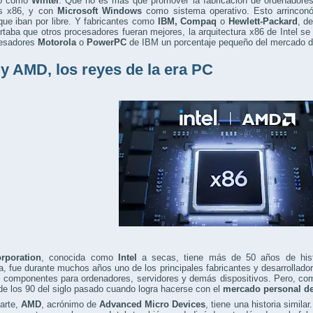
do como
Wintel
. Que no es más que promover la fabricación de ordenadore
s x86, y con
Microsoft Windows
como sistema operativo. Esto arrinco
que iban por libre. Y fabricantes como
IBM, Compaq
o
Hewlett-Packard
, d
taba que otros procesadores fueran mejores, la arquitectura x86 de Intel se
cesadores
Motorola
o
PowerPC
de IBM un porcentaje pequeño del mercado d
l y AMD, los reyes de la era PC
orporation
, conocida como
Intel
a secas, tiene más de 50 años de hist
ia, fue durante muchos años uno de los principales fabricantes y desarrolla
e componentes para ordenadores, servidores y demás dispositivos. Pero, co
e los 90 del siglo pasado cuando logra hacerse con el
mercado personal d
arte,
AMD
, acrónimo de
Advanced Micro Devices
, tiene una historia simila