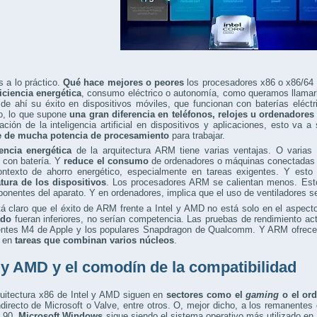
 a lo práctico.
Qué hace mejores o peores
los procesadores x86 o x86/64
iciencia energética
, consumo eléctrico o autonomía, como queramos llamarlo
de ahí su éxito en dispositivos móviles, que funcionan con baterías eléct
, lo que supone
una gran diferencia en teléfonos, relojes u ordenadores 
ración de la inteligencia artificial en dispositivos y aplicaciones, esto v
e de mucha potencia de procesamiento
para trabajar.
iencia energética
de la arquitectura ARM tiene varias ventajas. O varias
 con batería. Y
reduce el consumo
de ordenadores o máquinas conectadas a
ontexto de ahorro energético, especialmente en tareas exigentes. Y esto 
tura de los dispositivos
. Los procesadores ARM se calientan menos. Esto 
onentes del aparato. Y en ordenadores, implica que el uso de ventiladores s
á claro que el éxito de ARM frente a Intel y AMD no está solo en el aspect
ado
fueran inferiores, no serían competencia. Las pruebas de rendimiento ac
ientes M4 de Apple y los populares Snapdragon de Qualcomm. Y ARM ofrece 
l en
tareas que combinan varios núcleos
.
l y AMD y el comodín de la compatibilidad
quitectura x86 de Intel y AMD siguen en
sectores como el
gaming
o el or
directo de Microsoft o Valve, entre otros. O, mejor dicho, a los remanentes 
s 90.
Microsoft Windows
sigue siendo el sistema operativo más utilizado e