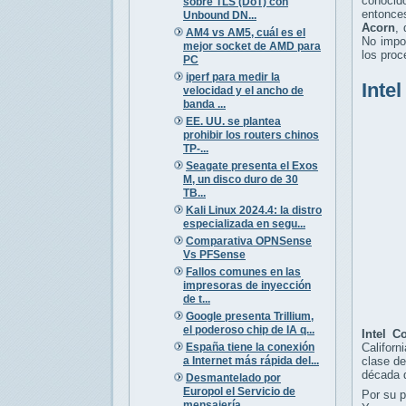
conoci
sobre TLS (DoT) con
entonce
Unbound DN...
Acorn
, 
AM4 vs AM5, cuál es el
No impor
mejor socket de AMD para
los pro
PC
iperf para medir la
Inte
velocidad y el ancho de
banda ...
EE. UU. se plantea
prohibir los routers chinos
TP-...
Seagate presenta el Exos
M, un disco duro de 30
TB...
Kali Linux 2024.4: la distro
especializada en segu...
Comparativa OPNSense
Vs PFSense
Fallos comunes en las
impresoras de inyección
de t...
Google presenta Trillium,
el poderoso chip de IA q...
Intel C
España tiene la conexión
Californ
a Internet más rápida del...
clase d
década d
Desmantelado por
Europol el Servicio de
Por su p
mensajería...