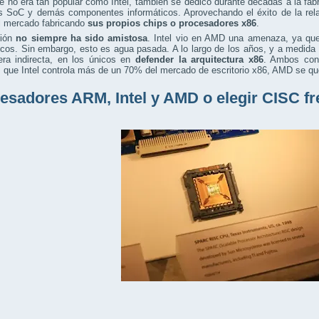
 no era tan popular como Intel, también se dedicó durante décadas a la fab
s SoC y demás componentes informáticos. Aprovechando el éxito de la rel
el mercado fabricando
sus propios chips o procesadores x86
.
ción
no siempre ha sido amistosa
. Intel vio en AMD una amenaza, ya que
cos. Sin embargo, esto es agua pasada. A lo largo de los años, y a medida
ra indirecta, en los únicos en
defender la arquitectura x86
. Ambos con 
 que Intel controla más de un 70% del mercado de escritorio x86, AMD se qu
esadores ARM, Intel y AMD o elegir CISC fr