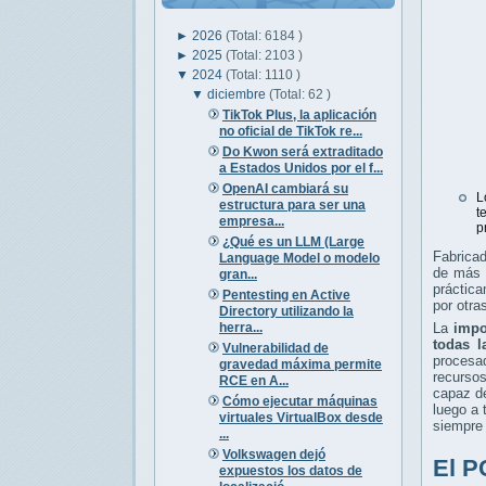
►
2026
(Total: 6184 )
►
2025
(Total: 2103 )
▼
2024
(Total: 1110 )
▼
diciembre
(Total: 62 )
TikTok Plus, la aplicación
no oficial de TikTok re...
Do Kwon será extraditado
a Estados Unidos por el f...
OpenAI cambiará su
L
estructura para ser una
t
empresa...
p
¿Qué es un LLM (Large
Fabrica
Language Model o modelo
de más 
gran...
práctica
Pentesting en Active
por otr
Directory utilizando la
herra...
La
impo
todas l
Vulnerabilidad de
procesa
gravedad máxima permite
recursos
RCE en A...
capaz 
Cómo ejecutar máquinas
luego a 
virtuales VirtualBox desde
siempre 
...
Volkswagen dejó
El P
expuestos los datos de