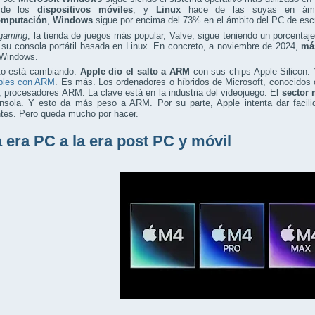
 de los
dispositivos móviles
, y
Linux
hace de las suyas en ámb
omputación
,
Windows
sigue por encima del 73% en el ámbito del PC de escri
gaming
, la tienda de juegos más popular, Valve, sigue teniendo un porcenta
 su consola portátil basada en Linux. En concreto, a noviembre de 2024,
má
Windows.
to está cambiando.
Apple dio el salto a ARM
con sus chips Apple Silicon.
bles con ARM
. Es más. Los ordenadores o híbridos de Microsoft, conocido
, procesadores ARM. La clave está en la industria del videojuego. El
sector 
nsola. Y esto da más peso a ARM. Por su parte, Apple intenta dar facilid
ntes. Pero queda mucho por hacer.
a era PC a la era post PC y móvil