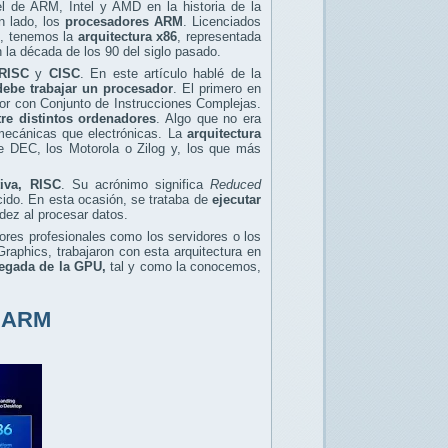
 de ARM, Intel y AMD en la historia de la
n lado, los
procesadores ARM
. Licenciados
o, tenemos la
arquitectura x86
, representada
 la década de los 90 del siglo pasado.
RISC
y
CISC
. En este artículo hablé de la
ebe trabajar un procesador
. El primero en
or con Conjunto de Instrucciones Complejas.
tre distintos ordenadores
. Algo que no era
 mecánicas que electrónicas. La
arquitectura
 DEC, los Motorola o Zilog y, los que más
tiva, RISC
. Su acrónimo significa
Reduced
ido. En esta ocasión, se trataba de
ejecutar
ez al procesar datos.
ores profesionales como los servidores o los
phics, trabajaron con esta arquitectura en
legada de la GPU,
tal y como la conocemos,
s ARM