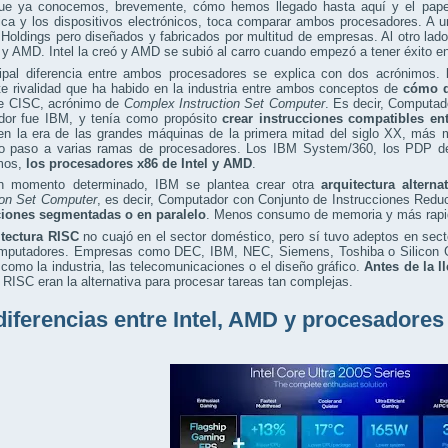
ue ya conocemos, brevemente, cómo hemos llegado hasta aquí y el papel
ica y los dispositivos electrónicos, toca comparar ambos procesadores. A u
Holdings pero diseñados y fabricados por multitud de empresas. Al otro lad
l y AMD. Intel la creó y AMD se subió al carro cuando empezó a tener éxito en
cipal diferencia entre ambos procesadores se explica con dos acrónimos.
e rivalidad que ha habido en la industria entre ambos conceptos de
cómo d
fue CISC, acrónimo de
Complex Instruction Set Computer
. Es decir, Computad
dor fue IBM, y tenía como propósito
crear instrucciones compatibles en
 en la era de las grandes máquinas de la primera mitad del siglo XX, más
o paso a varias ramas de procesadores. Los IBM System/360, los PDP de
mos,
los procesadores x86 de Intel y AMD
.
n momento determinado, IBM se plantea crear otra
arquitectura alterna
ion Set Computer
, es decir, Computador con Conjunto de Instrucciones Reduc
ciones segmentadas o en paralelo
. Menos consumo de memoria y más rapid
itectura RISC
no cuajó en el sector doméstico, pero sí tuvo adeptos en sect
mputadores. Empresas como DEC, IBM, NEC, Siemens, Toshiba o Silicon Gra
omo la industria, las telecomunicaciones o el diseño gráfico.
Antes de la l
RISC eran la alternativa para procesar tareas tan complejas.
diferencias entre Intel, AMD y procesadore