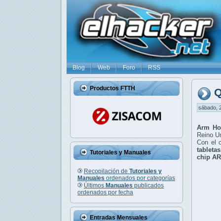
Blog
Web
Foro
RSS
Productos FTTH
Q
sábado, 2
Arm Ho
Reino Un
Con el 
tabletas
Tutoriales y Manuales
chip AR
Recopilación de
Tutoriales y
Manuales
ordenados por categorías
Últimos
Manuales
publicados
ordenados por fecha
Entradas Mensuales