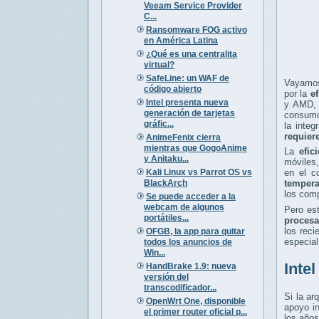
Veeam Service Provider
C...
Ransomware FOG activo
en América Latina
¿Qué es una centralita
virtual?
SafeLine: un WAF de
Vayamos
código abierto
por la
ef
Intel presenta nueva
y AMD, 
generación de tarjetas
consumo
gráfic...
la integ
requier
AnimeFenix cierra
mientras que GogoAnime
La
efic
y Anitaku...
móviles,
Kali Linux vs Parrot OS vs
en el c
BlackArch
tempera
los comp
Se puede acceder a la
webcam de algunos
Pero est
portátiles...
proces
los rec
OFGB, la app para quitar
especia
todos los anuncios de
Win...
Inte
HandBrake 1.9: nueva
versión del
transcodificador...
Si la ar
OpenWrt One, disponible
apoyo in
el primer router oficial p...
los año