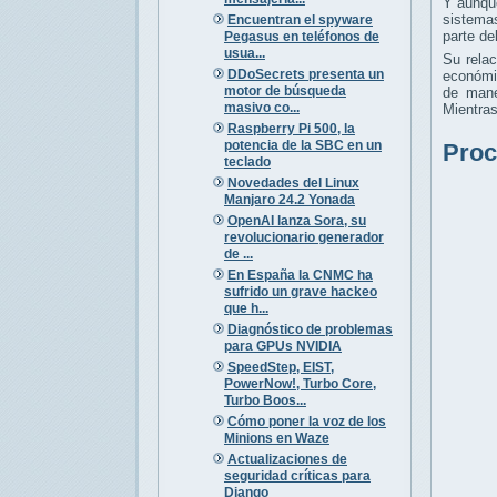
Y aunque
sistema
Encuentran el spyware
parte d
Pegasus en teléfonos de
usua...
Su rela
DDoSecrets presenta un
económi
motor de búsqueda
de mane
masivo co...
Mientras
Raspberry Pi 500, la
potencia de la SBC en un
Proc
teclado
Novedades del Linux
Manjaro 24.2 Yonada
OpenAI lanza Sora, su
revolucionario generador
de ...
En España la CNMC ha
sufrido un grave hackeo
que h...
Diagnóstico de problemas
para GPUs NVIDIA
SpeedStep, EIST,
PowerNow!, Turbo Core,
Turbo Boos...
Cómo poner la voz de los
Minions en Waze
Actualizaciones de
seguridad críticas para
Django