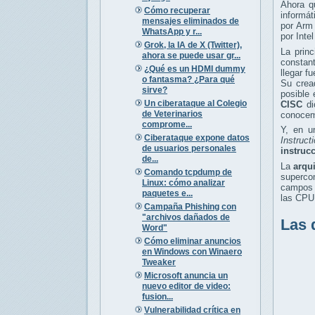
Ahora q
Cómo recuperar
informát
mensajes eliminados de
por Arm 
WhatsApp y r...
por Inte
Grok, la IA de X (Twitter),
La prin
ahora se puede usar gr...
constant
¿Qué es un HDMI dummy
llegar 
o fantasma? ¿Para qué
Su crea
sirve?
posible
Un ciberataque al Colegio
CISC
di
de Veterinarios
conoce
comprome...
Y, en u
Ciberataque expone datos
Instruct
de usuarios personales
instruc
de...
La
arqu
Comando tcpdump de
superco
Linux: cómo analizar
campos c
paquetes e...
las CPU 
Campaña Phishing con
"archivos dañados de
Las 
Word"
Cómo eliminar anuncios
en Windows con Winaero
Tweaker
Microsoft anuncia un
nuevo editor de video:
fusion...
Vulnerabilidad crítica en