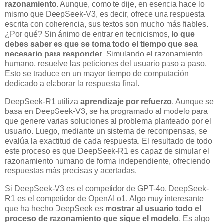
razonamiento
. Aunque, como te dije, en esencia hace lo
mismo que DeepSeek-V3, es decir, ofrece una respuesta
escrita con coherencia, sus textos son mucho más fiables.
¿Por qué? Sin ánimo de entrar en tecnicismos,
lo que
debes saber es que se toma todo el tiempo que sea
necesario para responder
. Simulando el razonamiento
humano, resuelve las peticiones del usuario paso a paso.
Esto se traduce en un mayor tiempo de computación
dedicado a elaborar la respuesta final.
DeepSeek-R1 utiliza
aprendizaje por refuerzo
. Aunque se
basa en DeepSeek-V3, se ha programado al modelo para
que genere varias soluciones al problema planteado por el
usuario. Luego, mediante un sistema de recompensas, se
evalúa la exactitud de cada respuesta. El resultado de todo
este proceso es que DeepSeek-R1 es capaz de simular el
razonamiento humano de forma independiente, ofreciendo
respuestas más precisas y acertadas.
Si DeepSeek-V3 es el competidor de GPT-4o, DeepSeek-
R1 es el competidor de OpenAI o1. Algo muy interesante
que ha hecho DeepSeek es
mostrar al usuario todo el
proceso de razonamiento que sigue el modelo
. Es algo