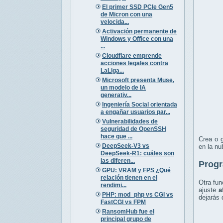
El primer SSD PCIe Gen5
de Micron con una
velocida...
Activación permanente de
Windows y Office con una
...
Cloudflare emprende
acciones legales contra
LaLiga...
Microsoft presenta Muse,
un modelo de IA
generativ...
Ingeniería Social orientada
a engañar usuarios par...
Vulnerabilidades de
seguridad de OpenSSH
hace que ...
Crea o 
DeepSeek-V3 vs
en la nu
DeepSeek-R1: cuáles son
las diferen...
Progr
GPU: VRAM y FPS ¿Qué
relación tienen en el
Otra fun
rendimi...
ajuste
a
PHP: mod_php vs CGI vs
dejarás 
FastCGI vs FPM
RansomHub fue el
principal grupo de