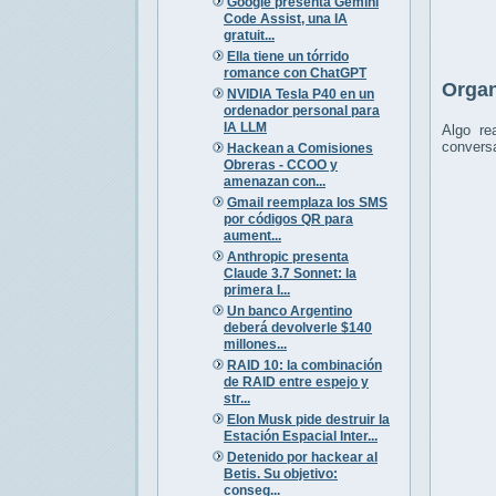
Google presenta Gemini
Code Assist, una IA
gratuit...
Ella tiene un tórrido
romance con ChatGPT
Organ
NVIDIA Tesla P40 en un
ordenador personal para
IA LLM
Algo re
conversa
Hackean a Comisiones
Obreras - CCOO y
amenazan con...
Gmail reemplaza los SMS
por códigos QR para
aument...
Anthropic presenta
Claude 3.7 Sonnet: la
primera I...
Un banco Argentino
deberá devolverle $140
millones...
RAID 10: la combinación
de RAID entre espejo y
str...
Elon Musk pide destruir la
Estación Espacial Inter...
Detenido por hackear al
Betis. Su objetivo:
conseg...