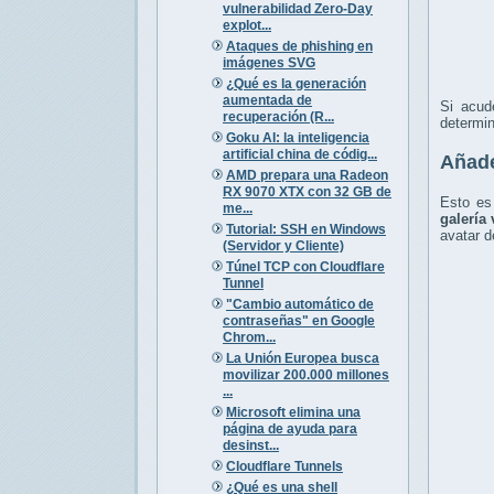
vulnerabilidad Zero-Day
explot...
Ataques de phishing en
imágenes SVG
¿Qué es la generación
aumentada de
Si acu
recuperación (R...
determin
Goku AI: la inteligencia
artificial china de códig...
Añade
AMD prepara una Radeon
RX 9070 XTX con 32 GB de
Esto es
me...
galería 
Tutorial: SSH en Windows
avatar d
(Servidor y Cliente)
Túnel TCP con Cloudflare
Tunnel
"Cambio automático de
contraseñas" en Google
Chrom...
La Unión Europea busca
movilizar 200.000 millones
...
Microsoft elimina una
página de ayuda para
desinst...
Cloudflare Tunnels
¿Qué es una shell