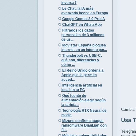
inversa?
Le Chat, la IA más
avanzada hecha en Europa
Google Gemini 2.0 Pro IA
ChatGPT en WhatsApp
Filtrados los datos
personales de 3 millones
de us...
Movistar España bloquea
internet en un intento por...
Thunderbolt vs USB-C:
qué son, diferencias y
cómo ...
El Reino Unido ordena a
Apple que le permita
acced...
Inteligencia artificial en
local en tu PC
Qué fuente de
alimentación elegir según
la tarjeta...
Cambia t
Tecnología RTX Neural de
nvidia
Usa T
Mizuno confirma ataque
ransomware BianLian con
fil...
Telegram
Múltiples vulnerabilidades
parar to