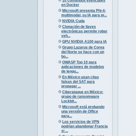
10 comandos esenciales
en Docker
Microsoft presenta Phi-4-
multimodal, su IA para pr...
NVIDIA Cuda
Clonación de llaves
electrónicas permite robar
veh...
GPU NVIDIA A100 para IA
Grupo Lazarus de Corea
del Norte se hace con un
bo...
OWASP Top 10 para
aplicaciones de modelos
de lengu...
En México usan citas
falsas del SAT para
propagar ...
Ciberataque en México:
grupo de ransomware
Lockbit...
Microsoft está probando
una versión de Office
para...
Los servicios de VPN
podrían abandonar Francia
si ...