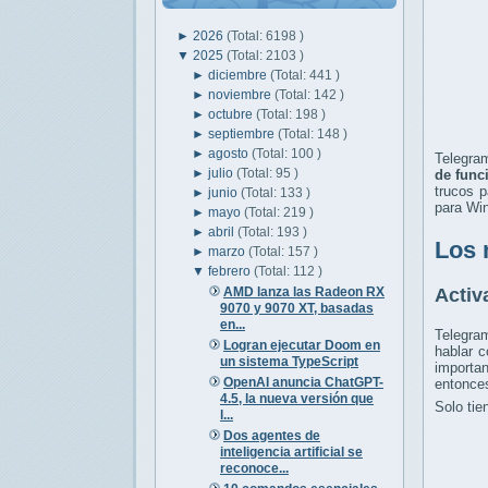
►
2026
(Total: 6198 )
▼
2025
(Total: 2103 )
►
diciembre
(Total: 441 )
►
noviembre
(Total: 142 )
►
octubre
(Total: 198 )
►
septiembre
(Total: 148 )
►
agosto
(Total: 100 )
Telegra
►
julio
(Total: 95 )
de func
trucos 
►
junio
(Total: 133 )
para Win
►
mayo
(Total: 219 )
►
abril
(Total: 193 )
Los 
►
marzo
(Total: 157 )
▼
febrero
(Total: 112 )
AMD lanza las Radeon RX
Activ
9070 y 9070 XT, basadas
en...
Telegra
Logran ejecutar Doom en
hablar 
un sistema TypeScript
importa
OpenAI anuncia ChatGPT-
entonces
4.5, la nueva versión que
Solo tie
l...
Dos agentes de
inteligencia artificial se
reconoce...