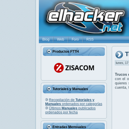
Blog
Web
Foro
RSS
Productos FTTH
T
lunes, 17
Trucos 
con el o
quieres 
cuenta, 
Tutoriales y Manuales
Recopilación de
Tutoriales y
Manuales
ordenados por categorías
Últimos
Manuales
publicados
ordenados por fecha
Entradas Mensuales