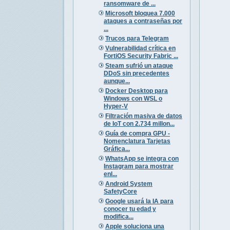
ransomware de ...
Microsoft bloquea 7.000
ataques a contraseñas por
...
Trucos para Telegram
Vulnerabilidad crítica en
FortiOS Security Fabric ...
Steam sufrió un ataque
DDoS sin precedentes
aunque...
Docker Desktop para
Windows con WSL o
Hyper-V
Filtración masiva de datos
de IoT con 2.734 millon...
Guía de compra GPU -
Nomenclatura Tarjetas
Gráfica...
WhatsApp se integra con
Instagram para mostrar
enl...
Android System
SafetyCore
Google usará la IA para
conocer tu edad y
modifica...
Apple soluciona una