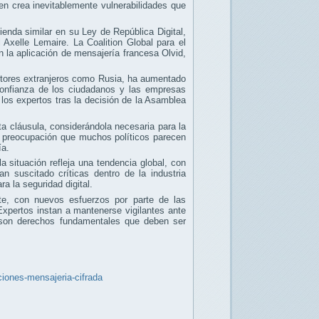
rden crea inevitablemente vulnerabilidades que
nda similar en su Ley de República Digital,
l Axelle Lemaire. La Coalition Global para el
n la aplicación de mensajería francesa Olvid,
actores extranjeros como Rusia, ha aumentado
confianza de los ciudadanos y las empresas
los expertos tras la decisión de la Asamblea
sta cláusula, considerándola necesaria para la
n preocupación que muchos políticos parecen
ía.
la situación refleja una tendencia global, con
n suscitado críticas dentro de la industria
a la seguridad digital.
te, con nuevos esfuerzos por parte de las
Expertos instan a mantenerse vigilantes ante
al son derechos fundamentales que deben ser
ciones-mensajeria-cifrada