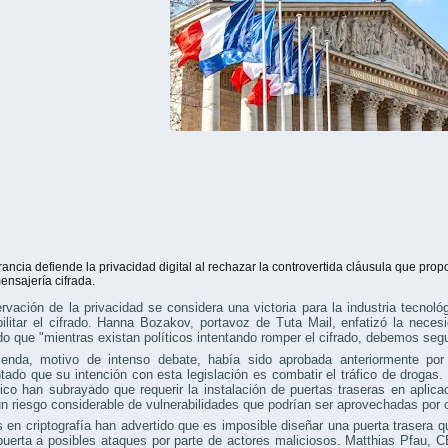
rancia defiende la privacidad digital al rechazar la controvertida cláusula que pro
ensajería cifrada.
rvación de la privacidad se considera una victoria para la industria tecnol
ilitar el cifrado. Hanna Bozakov, portavoz de Tuta Mail, enfatizó la neces
o que "mientras existan políticos intentando romper el cifrado, debemos seg
enda, motivo de intenso debate, había sido aprobada anteriormente por
ado que su intención con esta legislación es combatir el tráfico de drogas. 
ico han subrayado que requerir la instalación de puertas traseras en apli
n riesgo considerable de vulnerabilidades que podrían ser aprovechadas por 
 en criptografía han advertido que es imposible diseñar una puerta trasera qu
puerta a posibles ataques por parte de actores maliciosos. Matthias Pfau, C