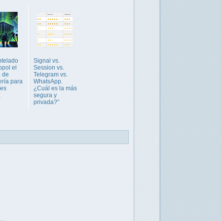
telado
Signal vs.
opol el
Session vs.
o de
Telegram vs.
ría para
WhatsApp.
les
¿Cuál es la más
X
segura y
privada?”