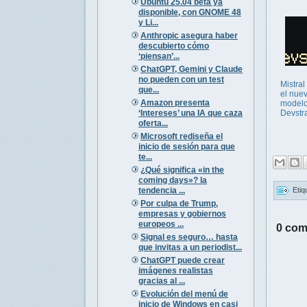
Ubuntu 25.04 beta ya
disponible, con GNOME 48
y Li...
Anthropic asegura haber
descubierto cómo
‘piensan’...
ChatGPT, Gemini y Claude
no pueden con un test
Mistral
que...
el nue
Amazon presenta
model
‘Intereses’ una IA que caza
Devstra
oferta...
Microsoft rediseña el
inicio de sesión para que
te...
¿Qué significa «in the
coming days»? la
tendencia ...
Etiq
Por culpa de Trump,
empresas y gobiernos
europeos ...
0 com
Signal es seguro… hasta
que invitas a un periodist...
ChatGPT puede crear
imágenes realistas
gracias al ...
Evolución del menú de
inicio de Windows en casi