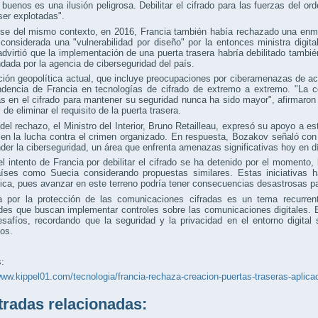
 buenos es una ilusión peligrosa. Debilitar el cifrado para las fuerzas del o
er explotadas".
se del mismo contexto, en 2016, Francia también había rechazado una enmie
considerada una "vulnerabilidad por diseño" por la entonces ministra digita
advirtió que la implementación de una puerta trasera habría debilitado tambié
ada por la agencia de ciberseguridad del país.
ción geopolítica actual, que incluye preocupaciones por ciberamenazas de 
ndencia de Francia en tecnologías de cifrado de extremo a extremo. "La 
s en el cifrado para mantener su seguridad nunca ha sido mayor", afirmaron 
 de eliminar el requisito de la puerta trasera.
del rechazo, el Ministro del Interior, Bruno Retailleau, expresó su apoyo a e
 en la lucha contra el crimen organizado. En respuesta, Bozakov señaló co
der la ciberseguridad, un área que enfrenta amenazas significativas hoy en d
el intento de Francia por debilitar el cifrado se ha detenido por el momento, 
aíses como Suecia considerando propuestas similares. Estas iniciativas ha
ica, pues avanzar en este terreno podría tener consecuencias desastrosas par
a por la protección de las comunicaciones cifradas es un tema recurren
des que buscan implementar controles sobre las comunicaciones digitales. 
esafíos, recordando que la seguridad y la privacidad en el entorno digit
os.
:
www.kippel01.com/tecnologia/francia-rechaza-creacion-puertas-traseras-aplica
adas relacionadas: