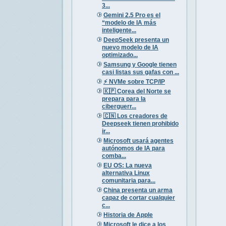
3...
Gemini 2.5 Pro es el
“modelo de IA más
inteligente...
DeepSeek presenta un
nuevo modelo de IA
optimizado...
Samsung y Google tienen
casi listas sus gafas con ...
⚡️ NVMe sobre TCP/IP
🇰🇵 Corea del Norte se
prepara para la
ciberguerr...
🇨🇳 Los creadores de
Deepseek tienen prohibido
ir...
Microsoft usará agentes
autónomos de IA para
comba...
EU OS: La nueva
alternativa Linux
comunitaria para...
China presenta un arma
capaz de cortar cualquier
c...
Historia de Apple
Microsoft le dice a los