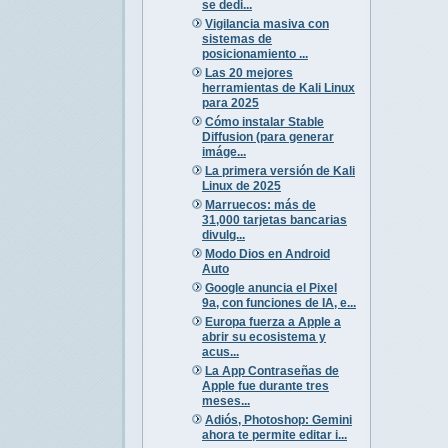
se dedi...
Vigilancia masiva con
sistemas de
posicionamiento ...
Las 20 mejores
herramientas de Kali Linux
para 2025
Cómo instalar Stable
Diffusion (para generar
imáge...
La primera versión de Kali
Linux de 2025
Marruecos: más de
31,000 tarjetas bancarias
divulg...
Modo Dios en Android
Auto
Google anuncia el Pixel
9a, con funciones de IA, e...
Europa fuerza a Apple a
abrir su ecosistema y
acus...
La App Contraseñas de
Apple fue durante tres
meses...
Adiós, Photoshop: Gemini
ahora te permite editar i...