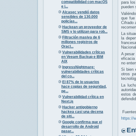
compatibilidad con macOS
para los
e i...
pueden s
Alcasec vendió datos
Valiéndo
sensibles de 130.000
que fue 
policías...
Cifrado 
Hackean un proveedor de
recomend
SMS y lo utilizan para rob...
La situa
Filtración masiva de 6
la depe
millones registros de
francesa
Oracl...
Nacional
Vulnerabilidades críticas
A pesar 
en Veeam Backup e IBM
eficacia
AIX
no enten
IngressNightmare:
Si bien 
vulnerabilidades críticas
otros p
del co...
tecnológ
El 87% de lo usuarios
La luch
hace copias de seguridad,
autorida
pe...
estos d
Vulnerabilidad crítica en
defendid
Next.js
Hacker antigobierno
hackea casi una decena
Fuentes
de siti...
https://
Google confirma que el
desarrollo de Android
Entr
pasar...