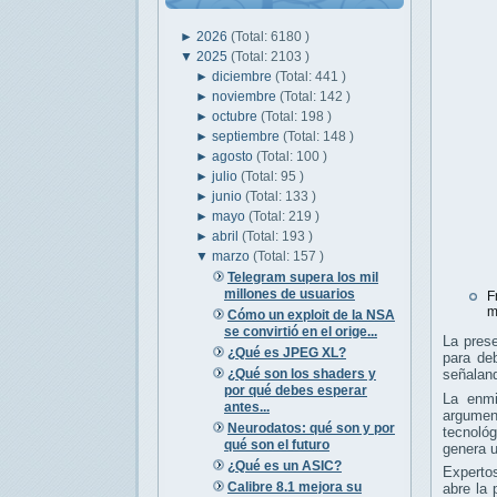
►
2026
(Total: 6180 )
▼
2025
(Total: 2103 )
►
diciembre
(Total: 441 )
►
noviembre
(Total: 142 )
►
octubre
(Total: 198 )
►
septiembre
(Total: 148 )
►
agosto
(Total: 100 )
►
julio
(Total: 95 )
►
junio
(Total: 133 )
►
mayo
(Total: 219 )
►
abril
(Total: 193 )
▼
marzo
(Total: 157 )
Telegram supera los mil
millones de usuarios
F
m
Cómo un exploit de la NSA
se convirtió en el orige...
La prese
¿Qué es JPEG XL?
para deb
¿Qué son los shaders y
señaland
por qué debes esperar
La enmi
antes...
argument
Neurodatos: qué son y por
tecnológ
qué son el futuro
genera u
¿Qué es un ASIC?
Expertos
Calibre 8.1 mejora su
abre la 