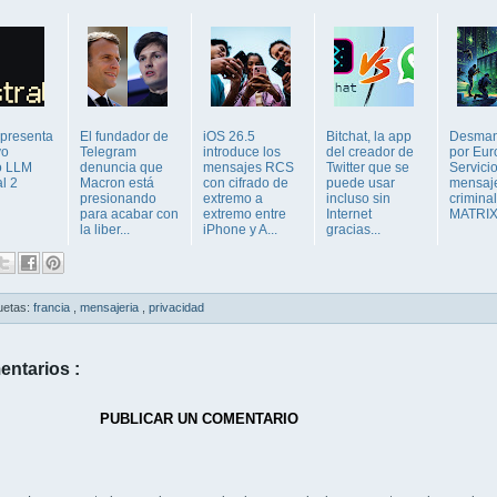
 presenta
El fundador de
iOS 26.5
Bitchat, la app
Desman
vo
Telegram
introduce los
del creador de
por Eur
o LLM
denuncia que
mensajes RCS
Twitter que se
Servici
l 2
Macron está
con cifrado de
puede usar
mensaje
presionando
extremo a
incluso sin
crimina
para acabar con
extremo entre
Internet
MATRI
la liber...
iPhone y A...
gracias...
uetas:
francia
,
mensajeria
,
privacidad
entarios :
PUBLICAR UN COMENTARIO