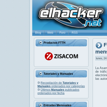
Blog
Web
Foro
RSS
Productos FTTH
F
mens
lunes, 24
La Asamb
de tráfi
Tutoriales y Manuales
electrón
las auto
Recopilación de
Tutoriales y
Manuales
ordenados por categorías
Últimos
Manuales
publicados
ordenados por fecha
Entradas Mensuales