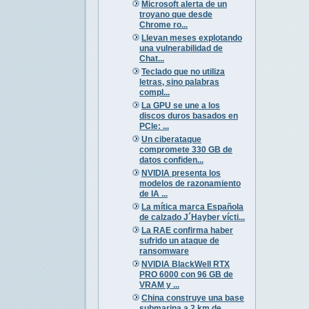
Microsoft alerta de un
troyano que desde
Chrome ro...
Llevan meses explotando
una vulnerabilidad de
Chat...
Teclado que no utiliza
letras, sino palabras
compl...
La GPU se une a los
discos duros basados en
PCIe: ...
Un ciberataque
compromete 330 GB de
datos confiden...
NVIDIA presenta los
modelos de razonamiento
de IA ...
La mítica marca Española
de calzado J´Hayber vícti...
La RAE confirma haber
sufrido un ataque de
ransomware
NVIDIA BlackWell RTX
PRO 6000 con 96 GB de
VRAM y ...
China construye una base
submarina a 2 km de