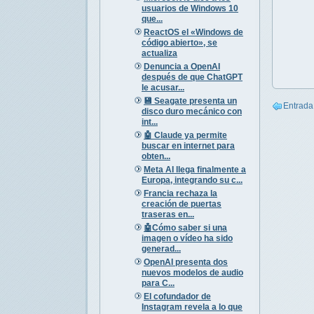
usuarios de Windows 10
que...
ReactOS el «Windows de
código abierto», se
actualiza
Denuncia a OpenAI
después de que ChatGPT
le acusar...
💾 Seagate presenta un
Entrada
disco duro mecánico con
int...
🤖 Claude ya permite
buscar en internet para
obten...
Meta AI llega finalmente a
Europa, integrando su c...
Francia rechaza la
creación de puertas
traseras en...
🤖Cómo saber si una
imagen o vídeo ha sido
generad...
OpenAI presenta dos
nuevos modelos de audio
para C...
El cofundador de
Instagram revela a lo que