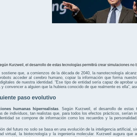
egún Kurzweil, el desarrollo de estas tecnologías permitirá crear simulaciones no b
 sostiene que, a comienzos de la década de 2040, la nanotecnología alcanzar
robots acceder al cerebro humano, copiar la información que forma nuestro
 digitales de nuestra identidad. “Ese tipo de entidad sería capaz de aprobar 
 y convencer a alguien que la hubiera conocido de que realmente es ella”, as
guiente paso evolutivo
iones humanas hiperrealistas
. Según Kurzweil, el desarrollo de estas 
as de individuos, tan realistas que, para todos los efectos prácticos, serían in
identidad se compone de información como los recuerdos y la personalidad,
ión del futuro no solo se basa en una evolución de la inteligencia artificial
dad virtual, la biotecnología y la ingeniería molecular. Kurzweil augura que