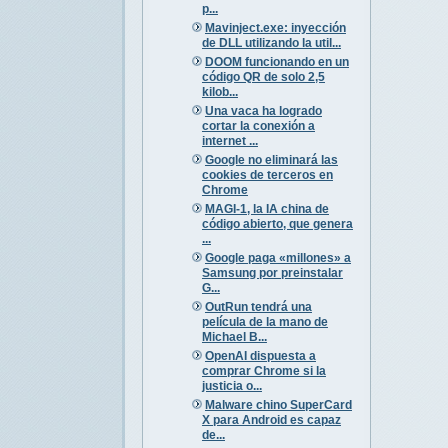
p...
Mavinject.exe: inyección
de DLL utilizando la util...
DOOM funcionando en un
código QR de solo 2,5
kilob...
Una vaca ha logrado
cortar la conexión a
internet ...
Google no eliminará las
cookies de terceros en
Chrome
MAGI-1, la IA china de
código abierto, que genera
...
Google paga «millones» a
Samsung por preinstalar
G...
OutRun tendrá una
película de la mano de
Michael B...
OpenAI dispuesta a
comprar Chrome si la
justicia o...
Malware chino SuperCard
X para Android es capaz
de...