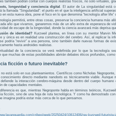
tes también podrán contar con cuerpos realistas físicos, no solo virtuales, gr
ots, longevidad y conciencia digital
. El autor de La singularidad está 
á la llamada “Singularidad”: el punto en el que la inteligencia artificial super
ro en esta nueva obra, pone el foco en lo que denomina “tecnología after life”
nología permitirá, entre otras cosas, preservar la conciencia humana más allá d
 cada año que vivamos, ganaremos más de un año extra de esperanza de vida
cidad de escape de la longevidad, donde la ciencia avanzará más deprisa qu
usión de identidad?
Kurzweil plantea, en línea con su mentor Marvin Mi
e y única es en realidad una construcción del cerebro. Así, al replicar la i
se podría “revivir” a una persona, sino también darle nuevas formas de ex
icamente hasta androides realistas.
ritualidad de la conciencia se verá redefinida por lo que la tecnología s
 que muchas de estas posibilidades abrirán debates éticos profundos, como el 
cia ficción o futuro inevitable?
 no está solo en sus planteamientos. Científicos como Nicholas Negroponte,
l conocimiento directo mediante nanobots es técnicamente viable. Aunque
 defiende la interacción cerebro-máquina desde dentro del cuerpo humano 
ón de capacidades mentales.
diferencia es que, mientras Negroponte habla en términos teóricos, Kurzweil
ia ficción, sino de una hoja de ruta tecnológica. Y como ha demostrado con
ue imagina podría estar más cerca de lo que pensamos.
:
www.lavanguardia.com/cribeo/geek/20250424/10612406/ray-kurzweil-futurista-