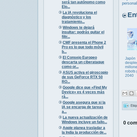
será tan autónomo como
persona
Elo...
La IA revoluciona el
Entr
diagnóstico y los
tratamiento...
Windows te dejará
insultar: podrás quitar el
filtr...
CMF presenta el Phone 2
Pro es lo que todo móvil
b...
El Consejo Europeo
Japón
descarta un ciberataque
desple
como or...
millon
robots
ASUS activa el giroscopio
2040
de sus GeForce RTX 50
RO...
Google dice que «Find My
Device» es 4 veces más
rá...
Google asegura que si la
Etiq
IA se encarga de tareas
a...
La nueva actualización de
Windows incluye un fallo...
0 com
Apple planea trasladar a
la India la producción de...