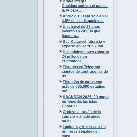
Brave integra
Cookiecrumbler: el uso de
la IA para...
Android 15 está solo en el
4,5% de los dispositivo...
Un chaval de 17 años
inventó en 2011 lo que
hacemo...
Ray Kurzweil, futurista y
experto en IA: “En 2040 ...
Dos adolescentes robaron
24 millones en
criptomone...
Filtrados en Telegram
cientos de contraseñas de
us...
Filtración de datos con
más de 665.000 estudios
mé...
HACKRON 2025: 29 mayo
en Tenerife, las islas
Canarias
Grok ve a través de la
cámara y añade audio
multil...
Logitech y Anker dan las
primeras señales del
impa...