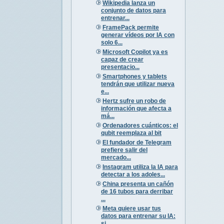
Wikipedia lanza un
conjunto de datos para
entrenar...
FramePack permite
generar vídeos por IA con
solo 6...
Microsoft Copilot ya es
capaz de crear
presentacio...
Smartphones y tablets
tendrán que utilizar nueva
e...
Hertz sufre un robo de
información que afecta a
má...
Ordenadores cuánticos: el
qubit reemplaza al bit
El fundador de Telegram
prefiere salir del
mercado...
Instagram utiliza la IA para
detectar a los adoles...
China presenta un cañón
de 16 tubos para derribar
...
Meta quiere usar tus
datos para entrenar su IA:
si...