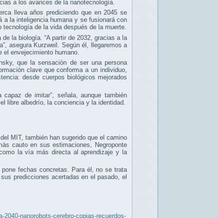
acias a los avances de la nanotecnología.
cerca lleva años prediciendo que en 2045 se
ará a la inteligencia humana y se fusionará con
 o tecnología de la vida después de la muerte.
e la biología. “A partir de 2032, gracias a la
”, asegura Kurzweil. Según él, llegaremos a
e el envejecimiento humano.
nsky, que la sensación de ser una persona
nformación clave que conforma a un individuo,
istencia: desde cuerpos biológicos mejorados
ea capaz de imitar”, señala, aunque también
libre albedrío, la conciencia y la identidad.
 del MIT, también han sugerido que el camino
 más cauto en sus estimaciones, Negroponte
como la vía más directa al aprendizaje y la
 pone fechas concretas. Para él, no se trata
 sus predicciones acertadas en el pasado, el
ia-2040-nanorobots-cerebro-copias-recuerdos-