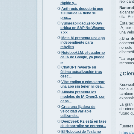
replican
rápido y...
Nanorob
Anthropic descubrió que
alcanzar
su Claude IA tiene su
ella. Pe
prop...
Esta tec
Vulnerabilidad Zero-Day
IA, por
crítica en SAP NetWeaver
una velo
7.xx
Meta AI presenta una app
¿Una il
independiente para
coherent
móviles
no solo 
cibernét
NotebookLM, el cuaderno
de IA de Google, ya puede
“La espi
...
reconoce
ChatGPT revierte su
última actualización tras
¿Cien
desc...
Vibe coding o cómo crear
Kurzweil
una app sin tener ni idea...
hacia e
Alibaba presenta los
también
modelos de IA Qwen3, con
expansi
capa...
La gran 
Crea una lijadora de
de cienc
velocidad variable
futuro q
utilizando...
DeepSeek R2 está en fase
de desarrollo: se entrena...
Fuentes
El Robotaxi de Tesla no
https://