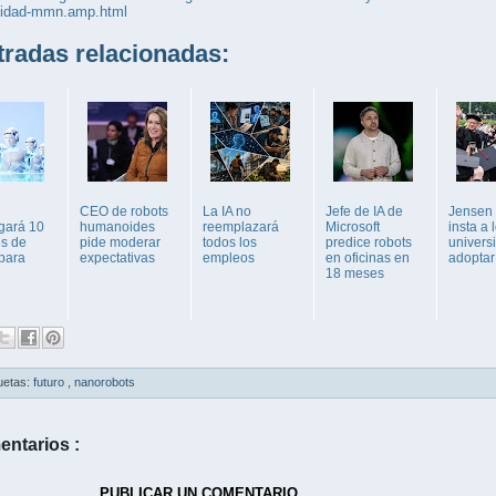
lidad-mmn.amp.html
adas relacionadas:
CEO de robots
La IA no
Jefe de IA de
Jensen
gará 10
humanoides
reemplazará
Microsoft
insta a 
es de
pide moderar
todos los
predice robots
universi
 para
expectativas
empleos
en oficinas en
adoptar 
18 meses
uetas:
futuro
,
nanorobots
entarios :
PUBLICAR UN COMENTARIO