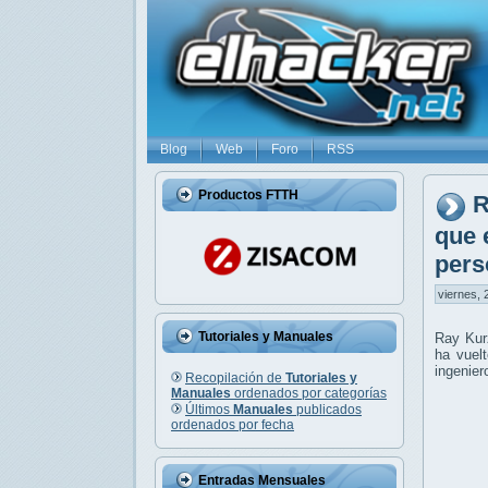
Blog
Web
Foro
RSS
Productos FTTH
R
que 
pers
viernes, 
Tutoriales y Manuales
Ray Kurz
ha vuel
ingenier
Recopilación de
Tutoriales y
Manuales
ordenados por categorías
Últimos
Manuales
publicados
ordenados por fecha
Entradas Mensuales