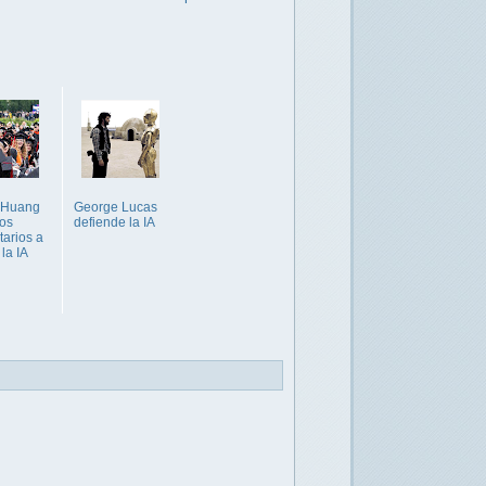
 Huang
George Lucas
los
defiende la IA
tarios a
la IA