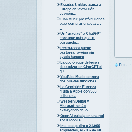
Estados Unidos acusa a
Europa de ‘extorsión
económ...
Elon Musk prestó millones
para comprar una casa y
...
Un "gracias" a ChatGPT
consume más que 10
búsqueda...
Perro-robot puede
pastorear ovejas sin
ayuda humana
La opción que deberías
Entrada
desactivar en ChatGPT si
qu...
YouTube Music estrena
dos nuevas funciones
La Comisión Europea
multa a Apple con 500
millones...
Western Digital y
Microsoft están
extrayendo de lo...
OpenAI trabaja en una red
social con IA
Intel despedirá a 21.000
empleados, el 20% de su