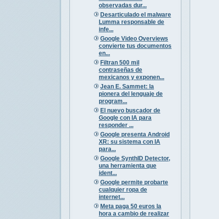
observadas dur...
Desarticulado el malware
Lumma responsable de
infe...
Google Video Overviews
convierte tus documentos
en...
Filtran 500 mil
contraseñas de
mexicanos y exponen...
Jean E. Sammet: la
pionera del lenguaje de
program...
El nuevo buscador de
Google con IA para
responder ...
Google presenta Android
XR: su sistema con IA
para...
Google SynthID Detector,
una herramienta que
ident...
Google permite probarte
cualquier ropa de
internet...
Meta paga 50 euros la
hora a cambio de realizar