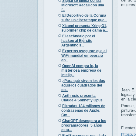
del soft
Signal se blinda contra
mujeres 
Microsoft Recall con una
f...
El Deportivo de la Coruña
sufre un ciberataque que...
Xiaomi presenta Xring O1,
su primer chip de gama a...
El escándalo por el
hackeo al Ejército
Argentino s...
Expertos aseguran que el
WiFi mundial empeorará
en...
OpenAI compra io, la
misteriosa empresa de
intelig...
¿Para qué sirven los dos
agujeros cuadrados del
co...
Jean E.
lógica y
Anthropic presenta
en la cie
Claude 4 Sonnet y Opus
Porque,
Filtradas 184 millones de
pintura
contraseñas de Apple,
transfor
Gm...
ChatGPT desespera a los
programadores: 5 años
Fuentes
estu...
https://
BadSuccessor: escalada