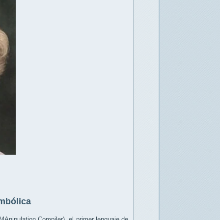
mbólica
nipulation Compiler), el primer lenguaje de