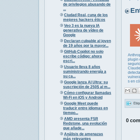
de privilegios abusando de
Entr
...
Ciudad Real, cuna de los
mejores hackers éticos
Veo 3 es la nueva IA
generativa de vídeo de
Google
Declaran culpable al joven
de 19 años por la mayor...
GitHub Copilot no solo
Anthro
escribe código: ahora
plugin
escri...
seguri
Usuario lleva 8 años
Claude
suministrando energía a
detecta
su ca...
vulner
s en có
Google lanza AI Ultra: su
suscripción de 250$ al m...
Cómo configurar llamadas
Wi-Fi en iOS y Android
Google Meet puede
Etiq
traducir entre idiomas en
tiempo...
AMD presenta FSR
0 com
Redstone, una evolución
que añade...
Análisis de amenazas
más relevantes