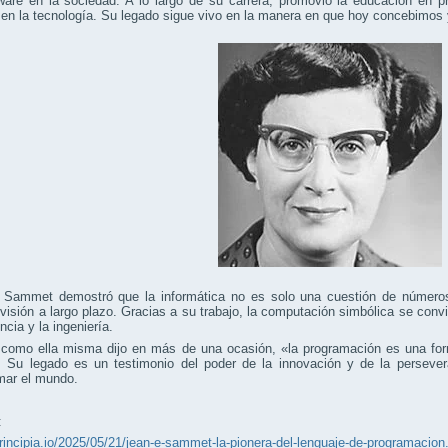
ware en la sociedad. A lo largo de su carrera, promovió la educación en p
en la tecnología. Su legado sigue vivo en la manera en que hoy concebimos
 Sammet demostró que la informática no es solo una cuestión de números 
 visión a largo plazo. Gracias a su trabajo, la computación simbólica se conv
ncia y la ingeniería.
 como ella misma dijo en más de una ocasión, «la programación es una for
». Su legado es un testimonio del poder de la innovación y de la perseve
mar el mundo.
:
principia.io/2025/05/21/jean-e-sammet-la-pionera-del-lenguaje-de-programacion.