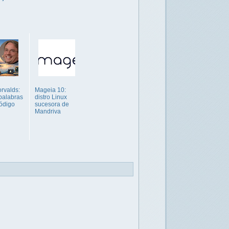
orvalds:
Mageia 10:
palabras
distro Linux
ódigo
sucesora de
Mandriva