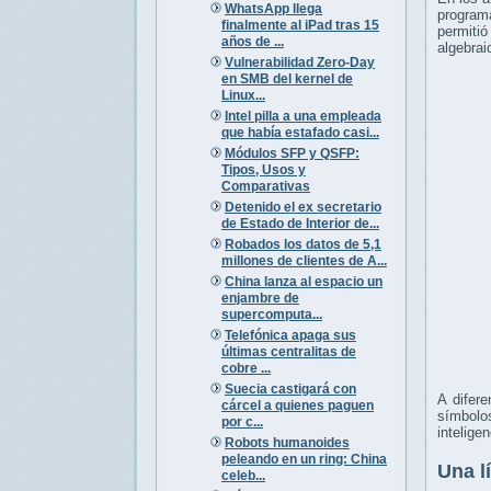
WhatsApp llega
program
finalmente al iPad tras 15
permiti
años de ...
algebrai
Vulnerabilidad Zero-Day
en SMB del kernel de
Linux...
Intel pilla a una empleada
que había estafado casi...
Módulos SFP y QSFP:
Tipos, Usos y
Comparativas
Detenido el ex secretario
de Estado de Interior de...
Robados los datos de 5,1
millones de clientes de A...
China lanza al espacio un
enjambre de
supercomputa...
Telefónica apaga sus
últimas centralitas de
cobre ...
Suecia castigará con
A difer
cárcel a quienes paguen
símbolo
por c...
intelige
Robots humanoides
peleando en un ring: China
Una l
celeb...