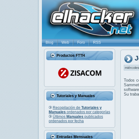
Blog
Web
Foro
RSS
Productos FTTH
J
miércoles
Todos c
Sammet n
softwar
Su traba
Tutoriales y Manuales
Recopilación de
Tutoriales y
Manuales
ordenados por categorías
Últimos
Manuales
publicados
ordenados por fecha
Entradas Mensuales