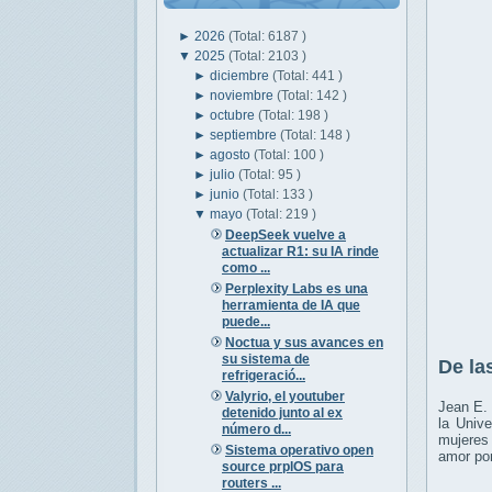
►
2026
(Total: 6187 )
▼
2025
(Total: 2103 )
►
diciembre
(Total: 441 )
►
noviembre
(Total: 142 )
►
octubre
(Total: 198 )
►
septiembre
(Total: 148 )
►
agosto
(Total: 100 )
►
julio
(Total: 95 )
►
junio
(Total: 133 )
▼
mayo
(Total: 219 )
DeepSeek vuelve a
actualizar R1: su IA rinde
como ...
Perplexity Labs es una
herramienta de IA que
puede...
Noctua y sus avances en
su sistema de
De la
refrigeració...
Valyrio, el youtuber
Jean E.
detenido junto al ex
la Univ
número d...
mujeres 
Sistema operativo open
amor por
source prplOS para
routers ...