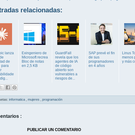
adas relacionadas:
pic lanza
Exingeniero de
GuardFall
SAP prevé el fin
Linus T
 de
Microsoft recrea
revela que los
de sus
menos 
dad de
Bloc de notas
agentes de IA
programadores
y más c
 para
en 2,5 KB
de código
en 4 años
r
abierto son
abilidade
vulnerables a
dig...
riesgos de...
uetas:
informatica
,
mujeres
,
programación
entarios :
PUBLICAR UN COMENTARIO