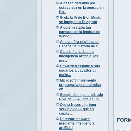
Alcasec detenido por
octava vez en la operación
Bo...
Grok, la IA de Elon Musk,
se integra en Telegram
Alguien estaba tan
cansado de la lentitud de
Windo...
Así nació la telefonía en
España: la historia de c...
Claude 4 añade a su
inteligencia artificial los
me...
Bitwarden expone a sus
usuarios a JavaScript
malic...
Microsoft implementa
criptografía postcuántica
en ...
Google dice que el cifrado
RSA de 2.048 bits es un...
Opera Neon, el primer
servicio de IA que es
capaz ...
Detectar malware
FORMA
mediante inteligencia
artificial
En los 