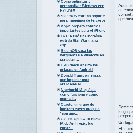
Cómo optimizar y
Además d
personalizar Windows con
al conv
RyTuneX
computac
SteamOS estrena soporte
que hast
para máquinas de terceros
Apple prepara cambios
importantes para el iPhone
La CIA usó una increíble
web de Star Wars para
esp...
SteamOS saca las
vergüenzas a Windows en
consolas ...
URLCheck analiza los
enlaces en Android
Donald Trump amenaza
con imponer más
aranceles al ...
NotebookLM: qué es,
cómo funciona y cómo
usar la I...
Careto, un grupo de
Sammet t
hackers cuyos ataques
lenguaje
"son una...
programa
Claude Opus 4, la nueva
Un lega
IA de Anthropic, fue
capaz...
El impac