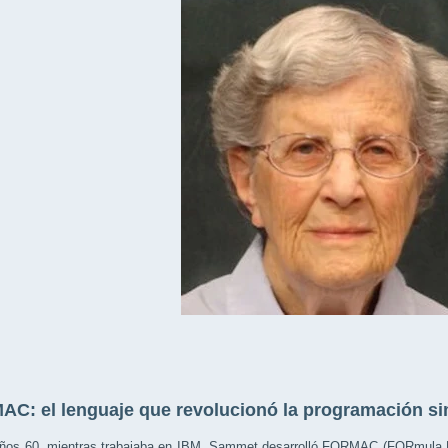
C: el lenguaje que revolucionó la programación si
años 60, mientras trabajaba en IBM, Sammet desarrolló FORMAC (FORmula MA