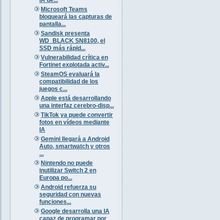
Microsoft Teams
bloqueará las capturas de
pantalla...
Sandisk presenta
WD_BLACK SN8100, el
SSD más rápid...
Vulnerabilidad crítica en
Fortinet explotada activ...
SteamOS evaluará la
compatibilidad de los
juegos c...
Apple está desarrollando
una interfaz cerebro-disp...
TikTok ya puede convertir
fotos en vídeos mediante
IA
Gemini llegará a Android
Auto, smartwatch y otros
...
Nintendo no puede
inutilizar Switch 2 en
Europa po...
Android refuerza su
seguridad con nuevas
funciones...
Google desarrolla una IA
capaz de programar por