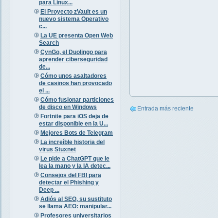
para Linux...
El Proyecto zVault es un
nuevo sistema Operativo
c...
La UE presenta Open Web
Search
CynGo, el Duolingo para
aprender ciberseguridad
de...
Cómo unos asaltadores
de casinos han provocado
el ...
Cómo fusionar particiones
de disco en Windows
Entrada más reciente
Fortnite para iOS deja de
estar disponible en la U...
Mejores Bots de Telegram
La increíble historia del
virus Stuxnet
Le pide a ChatGPT que le
lea la mano y la IA detec...
Consejos del FBI para
detectar el Phishing y
Deep ...
Adiós al SEO, su sustituto
se llama AEO: manipular...
Profesores universitarios