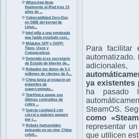
WhatsApp llega
finalmente al iPad tras 15
años de ...
Vulnerabilidad Zero-Day
en SMB del kernel de
Linux...
Intel pilla a una empleada
que había estafado casi...
Módulos SFP y QSFP:
Para facilita
Tipos, Usos y
Comparativas
automatizado. 
Detenido el ex secretario
de Estado de Interior de...
adicionales
Robados los datos de 5,1
automáticamen
millones de clientes de A...
China lanza al espacio un
ya existentes
enjambre de
supercomputa...
ha pasado l
Telefónica apaga sus
automáticame
últimas centralitas de
cobre ...
SteamOS. Seg
Suecia castigará con
cárcel a quienes paguen
como «SteamO
por c...
representar un 
Robots humanoides
peleando en un ring: China
que utilicen es
celeb...