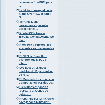
recurren a ChatGPT para
...
La IA ha conseguido que
Stack Overflow, el Santo
G...
Tor Oniux, una
herramienta que aísla
aplicaciones ...
RootedCON lleva al
Tribunal Constitucional los
blo...
Hackeo a Coinbase: los
atacantes se cuelan en las
...
El CEO de Cloudflare
advierte que la IA y el
inter...
Los nuevos grandes
modelos de IA generativa
se ret...
El Museo de Historia de la
Computación, paraíso de...
Científicos españoles
recrean corazones de
gatos e...
Probar distros Linux en el
navegador sin instalar ...