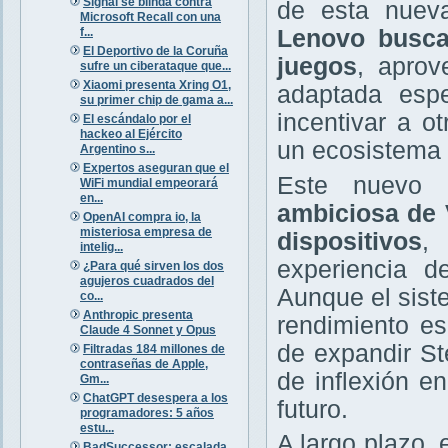
Signal se blinda contra
de esta nueva
Microsoft Recall con una
f...
Lenovo busca
El Deportivo de la Coruña
juegos
, aprov
sufre un ciberataque que...
Xiaomi presenta Xring O1,
adaptada espe
su primer chip de gama a...
incentivar a o
El escándalo por el
hackeo al Ejército
un ecosistema 
Argentino s...
Expertos aseguran que el
Este nuevo 
WiFi mundial empeorará
en...
ambiciosa de 
OpenAI compra io, la
misteriosa empresa de
dispositivos
,
intelig...
experiencia d
¿Para qué sirven los dos
agujeros cuadrados del
Aunque el siste
co...
Anthropic presenta
rendimiento es
Claude 4 Sonnet y Opus
de expandir St
Filtradas 184 millones de
contraseñas de Apple,
de inflexión e
Gm...
ChatGPT desespera a los
futuro.
programadores: 5 años
estu...
A largo plazo, 
BadSuccessor: escalada