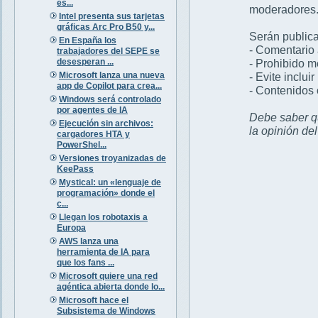
es...
moderadores
Intel presenta sus tarjetas
gráficas Arc Pro B50 y...
Serán publica
En España los
- Comentario 
trabajadores del SEPE se
desesperan ...
- Prohibido 
Microsoft lanza una nueva
- Evite inclui
app de Copilot para crea...
- Contenidos 
Windows será controlado
por agentes de IA
Debe saber qu
Ejecución sin archivos:
la opinión de
cargadores HTA y
PowerShel...
Versiones troyanizadas de
KeePass
Mystical: un «lenguaje de
programación» donde el
c...
Llegan los robotaxis a
Europa
AWS lanza una
herramienta de IA para
que los fans ...
Microsoft quiere una red
agéntica abierta donde lo...
Microsoft hace el
Subsistema de Windows