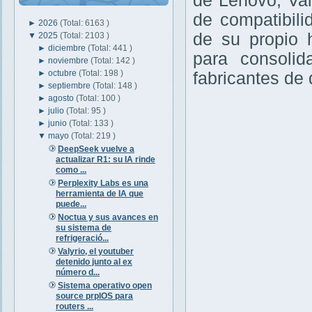
de Lenovo, Val
de compatibil
►
2026
(Total: 6163 )
de su propio 
▼
2025
(Total: 2103 )
►
diciembre
(Total: 441 )
para consoli
►
noviembre
(Total: 142 )
►
octubre
(Total: 198 )
fabricantes de 
►
septiembre
(Total: 148 )
►
agosto
(Total: 100 )
►
julio
(Total: 95 )
►
junio
(Total: 133 )
▼
mayo
(Total: 219 )
DeepSeek vuelve a
actualizar R1: su IA rinde
como ...
Perplexity Labs es una
herramienta de IA que
puede...
Noctua y sus avances en
su sistema de
refrigeració...
Valyrio, el youtuber
detenido junto al ex
número d...
Sistema operativo open
source prplOS para
routers ...