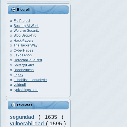
Blogroll
Flu Project
Security At Work
We Live Security
Blog Segu-Info
HackPlayers
TheHackerWay
CyberHades
La9deAnon
DerechoDeLaRed
Snifer@L4b's
BandaAncha
ugeek
ochobitshacenunbyte
voidnull
lynksthings.com
Etiquetas
seguridad
( 1635 )
vulnerabilidad
( 1595 )