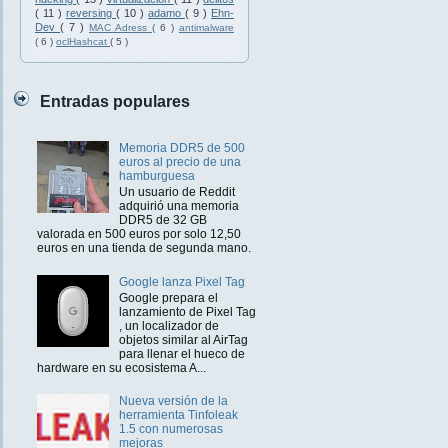
( 11 )
reversing
( 10 )
adamo
( 9 )
Ehn-
Dev
( 7 )
MAC Adress
( 6 )
antimalware
( 6 )
oclHashcat
( 5 )
Entradas populares
Memoria DDR5 de 500
euros al precio de una
hamburguesa
Un usuario de Reddit
adquirió una memoria
DDR5 de 32 GB
valorada en 500 euros por solo 12,50
euros en una tienda de segunda mano.
Google lanza Pixel Tag
Google prepara el
lanzamiento de Pixel Tag
, un localizador de
objetos similar al AirTag
para llenar el hueco de
hardware en su ecosistema A...
Nueva versión de la
herramienta Tinfoleak
1.5 con numerosas
mejoras