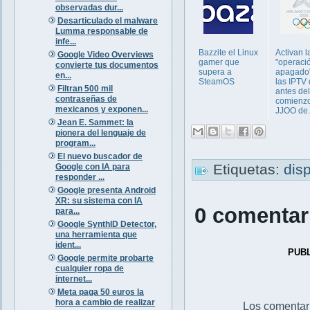
observadas dur...
Desarticulado el malware
Lumma responsable de
infe...
Bazzite el Linux
Activan l
Google Video Overviews
gamer que
"operaci
convierte tus documentos
supera a
apagado"
en...
SteamOS
las IPTV 
Filtran 500 mil
antes del
contraseñas de
comienzo
mexicanos y exponen...
JJOO de.
Jean E. Sammet: la
pionera del lenguaje de
program...
El nuevo buscador de
Etiquetas:
dis
Google con IA para
responder ...
Google presenta Android
XR: su sistema con IA
0 comentar
para...
Google SynthID Detector,
una herramienta que
ident...
PUB
Google permite probarte
cualquier ropa de
internet...
Meta paga 50 euros la
hora a cambio de realizar
Los comentar