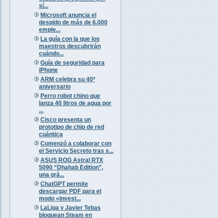
sí...
Microsoft anuncia el
despido de más de 6.000
emple...
La guía con la que los
maestros descubrirán
cuándo...
Guía de seguridad para
iPhone
ARM celebra su 40º
aniversario
Perro robot chino que
lanza 40 litros de agua por
...
Cisco presenta un
prototipo de chip de red
cuántica
Comenzó a colaborar con
el Servicio Secreto tras s...
ASUS ROG Astral RTX
5090 “Dhahab Edition”,
una grá...
ChatGPT permite
descargar PDF para el
modo «Invest...
LaLiga y Javier Tebas
bloquean Steam en