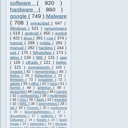
software
( 920 )
hardware
( 860 )
google
( 749 )
Malware
( 708 )
privacidad
( 647 )
Windows
( 521 )
ransomware
( 519 )
android
( 455 )
exploit
( 422 )
linux
( 391 )
cve
( 374 )
tutorial
( 299 )
nvidia
( 292 )
manual
( 282 )
hacking
( 244 )
ssd
( 175 )
WhatsApp
( 173 )
ddos
( 134 )
Wifi
( 131 )
app
( 126 )
cifrado
( 121 )
twitter
( 121 )
programación
( 105 )
youtube
( 82 )
herramientas
( 80 )
firefox
( 76 )
Networking
( 73 )
firmware
( 73 )
sysadmin
( 72 )
adobe
( 65 )
office
( 62 )
hack
( 51 )
Kernel
( 49 )
antivirus
( 49 )
javascript
( 48 )
apache
( 46 )
juegos
( 42 )
contraseñas
( 39 )
multimedia
( 36 )
cms
( 35 )
flash
( 33 )
eventos
( 32 )
MAC
( 30 )
anonymous
( 28 )
ssl
( 24 )
Forense
( 20 )
conferencia
( 20 )
SeguridadWireless
( 17 )
documental
( 17 )
auditoría
( 15 )
Debugger
( 14 )
Rootkit
( 14 )
lizard
squad
( 14 )
metasploit
( 13 )
técnicas
hacking
( 13 )
Virtualización
( 11 )
delitos