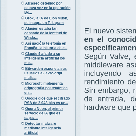
Alcasec detenido por
octava vez en la operación
Bo...
Grok, la IA de Elon Musk,
se integra en Telegram
Alguien estaba tan
El nuevo sist
cansado de la lentitud de
en el conoci
Windo...
Así nació la telefonía en
específicame
España: la historia de c...
Claude 4 añade a su
Según Valve, e
inteligencia artificial los
me...
middleware as
Bitwarden expone a sus
incluyendo a
usuarios a JavaScript
malic...
rendimiento de
Microsoft implementa
criptografía postcuántica
Sin embargo, n
en ...
de entrada, d
Google dice que el cifrado
RSA de 2.048 bits es un...
hardware que p
Opera Neon, el primer
servicio de IA que es
capaz ...
Detectar malware
mediante inteligencia
artificial