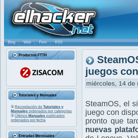
Blog
Web
Foro
RSS
Productos FTTH
SteamOS 
juegos con
miércoles, 14 de 
Tutoriales y Manuales
SteamOS, el si
Recopilación de
Tutoriales y
juego con disp
Manuales
ordenados por categorías
Últimos
Manuales
publicados
pronto que ta
ordenados por fecha
nuevas plataf
Entradas Mensuales