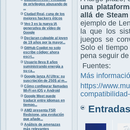
de privilegios abusando de
una plataform
...
allá de Steam
Ciudad Real, cuna de los
mejores hackers éticos
ejemplo de Len
Veo 3 es la nueva IA
generativa de vídeo de
la que los si
Google
juegos se conv
Declaran culpable al joven
de 19 años por la mayor...
Solo el tiempo
GitHub Copilot no solo
escribe código: ahora
pena seguir de
escri...
Usuario lleva 8 años
Fuentes:
suministrando energía a
su ca...
Más informaci
Google lanza AI Ultra: su
suscripción de 250$ al m...
https://www.mu
Cómo configurar llamadas
Wi-Fi en iOS y Android
compatibilidad-
Google Meet puede
traducir entre idiomas en
tiempo...
Entradas 
AMD presenta FSR
Redstone, una evolución
que añade...
Análisis de amenazas
más relevantes