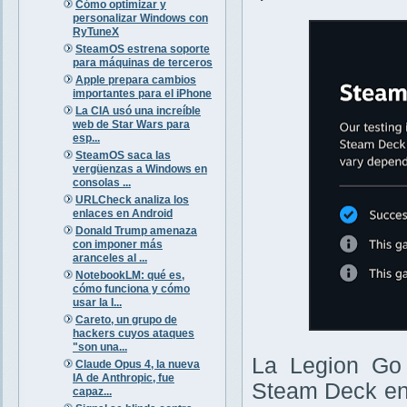
Cómo optimizar y
personalizar Windows con
RyTuneX
SteamOS estrena soporte
para máquinas de terceros
Apple prepara cambios
importantes para el iPhone
La CIA usó una increíble
web de Star Wars para
esp...
SteamOS saca las
vergüenzas a Windows en
consolas ...
URLCheck analiza los
enlaces en Android
Donald Trump amenaza
con imponer más
aranceles al ...
NotebookLM: qué es,
cómo funciona y cómo
usar la I...
Careto, un grupo de
hackers cuyos ataques
"son una...
La Legion Go 
Claude Opus 4, la nueva
IA de Anthropic, fue
Steam Deck en 
capaz...