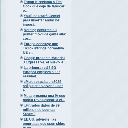
Trump le reclama a Tim
Cook que deje de fabricar
e...
YouTube usará Gemini
para insertar anuncios
imposi...
Nothing confirma su
primer móvil de gama alta:
cos...
Europa concluye que
TikTok infringe normativa
UE s...
Google presenta Material
3 Expressive, el nuevo le...
La primera red 5.5G
europea empieza a ser
realidad...
eMule resucita en 2025:
así puedes volver a usar
e...
Meta presenta una IA que
podría revolucionar la ci...
¿Filtrados datos de 89
millones de cuentas
Steam?
EE.UU. advierte: las
empresas que usen chips
IA de...