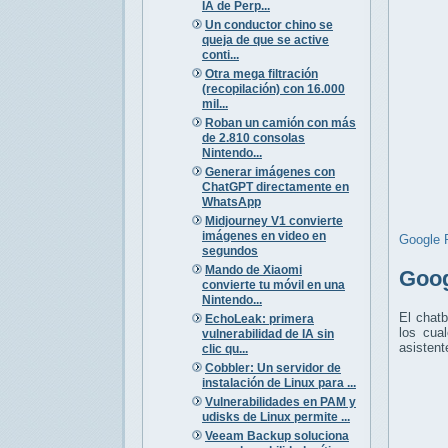
IA de Perp...
Un conductor chino se
queja de que se active
conti...
Otra mega filtración
(recopilación) con 16.000
mil...
Roban un camión con más
de 2.810 consolas
Nintendo...
Generar imágenes con
ChatGPT directamente en
WhatsApp
Midjourney V1 convierte
imágenes en video en
Google 
segundos
Mando de Xiaomi
Goog
convierte tu móvil en una
Nintendo...
El chat
EchoLeak: primera
los cua
vulnerabilidad de IA sin
asistent
clic qu...
Cobbler: Un servidor de
instalación de Linux para ...
Vulnerabilidades en PAM y
udisks de Linux permite ...
Veeam Backup soluciona