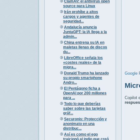
ClamAV: el antivirus open
source para Linux
Irán prohíbe a altos
cargos y agentes de
seguridad...
Andalucía anuncia
JuntaGPT: la IA llega a la
admin...
China entrena su IA en
maletas llenas de discos
du...
LibreOffice señala los
«costes reales» de la
migra...
Donald Trump ha lanzado
Google 
su propio smartphone
Andro...
Micr
El Pentágono ficha a
OpenAI por 200 millones
Copilot 
para ...
respues
Todo lo que deberías
saber sobre las tarjetas
gráf...
Securonis: Protección y
anonimato en una
distribuc...
Así es como el ego
traicionó al indio que creó