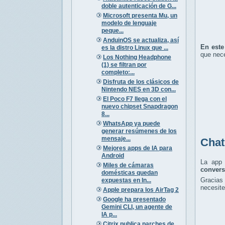
doble autenticación de G...
Microsoft presenta Mu, un
modelo de lenguaje
peque...
AnduinOS se actualiza, así
En este
es la distro Linux que ...
que nece
Los Nothing Headphone
(1) se filtran por
completo:...
Disfruta de los clásicos de
Nintendo NES en 3D con...
El Poco F7 llega con el
nuevo chipset Snapdragon
8...
WhatsApp ya puede
generar resúmenes de los
mensaje...
Cha
Mejores apps de IA para
Android
La app 
Miles de cámaras
convers
domésticas quedan
Gracias
expuestas en In...
necesite
Apple prepara los AirTag 2
Google ha presentado
Gemini CLI, un agente de
IA p...
Citrix publica parches de