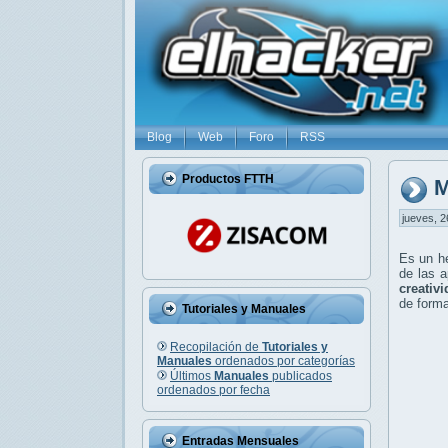
Blog
Web
Foro
RSS
Productos FTTH
M
jueves, 2
Es un h
de las a
creativ
de form
Tutoriales y Manuales
Recopilación de
Tutoriales y
Manuales
ordenados por categorías
Últimos
Manuales
publicados
ordenados por fecha
Entradas Mensuales