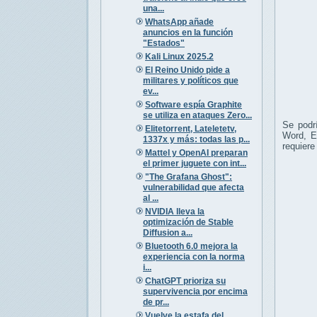
una...
WhatsApp añade
anuncios en la función
"Estados"
Kali Linux 2025.2
El Reino Unido pide a
militares y políticos que
ev...
Software espía Graphite
se utiliza en ataques Zero...
Se podr
Elitetorrent, Lateletetv,
Word, E
1337x y más: todas las p...
requiere
Mattel y OpenAI preparan
el primer juguete con int...
"The Grafana Ghost":
vulnerabilidad que afecta
al ...
NVIDIA lleva la
optimización de Stable
Diffusion a...
Bluetooth 6.0 mejora la
experiencia con la norma
i...
ChatGPT prioriza su
supervivencia por encima
de pr...
Vuelve la estafa del