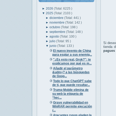
►
2026
(Total: 6225 )
▼
2025
(Total: 2103 )
►
diciembre
(Total: 441 )
►
noviembre
(Total: 142 )
►
octubre
(Total: 198 )
►
septiembre
(Total: 148 )
►
agosto
(Total: 100 )
►
julio
(Total: 95 )
Si desea
▼
junio
(Total: 133 )
tienda 
pagues 
El nuevo invento de China
para espiar a sus enemig...
"¿Es esto real, Grok?": te
explicamos por qué es m...
Añadir el parámetro
&udm=? a las búsquedas
de Goog...
Todo lo que ChatGPT sabe
de ti, que puede resultar...
Trump Mobile elimina de
su web la etiqueta de
“hec...
Grave vulnerabilidad en
WinRAR permite ejecución
r...
Atacantes rusos eluden la