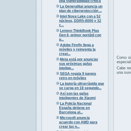
una vulnerabilidad crítica
La Generalitat anuncia un
plan de ciberprotección ...
Intel Nova Lake con a 52
núcleos, DDR5-8000 y 32
c...
Lenovo ThinkBook Plus
Gen 6, primer portátil con
p...
Adobe Firefly llega a
móviles y reinventa la
creat...
Como si
Meta está por anunciar
especial
sus próximas gafas
Cabe re
intelige...
una susc
SEGA regala 9 juegos
retro en móviles
La batería ultrarrápida que
se carga en 18 segundo...
Así son las gafas
inteligentes de Xiaomi
La Policía Nacional
España detiene en
Barcelona al...
Microsoft anuncia
acuerdo con AMD para
crear las n...