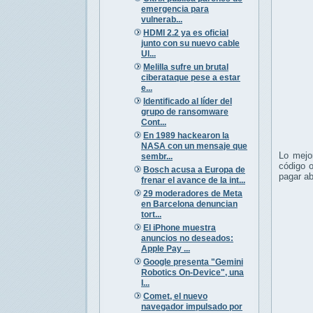
emergencia para
vulnerab...
HDMI 2.2 ya es oficial
junto con su nuevo cable
Ul...
Melilla sufre un brutal
ciberataque pese a estar
e...
Identificado al líder del
grupo de ransomware
Cont...
En 1989 hackearon la
NASA con un mensaje que
Lo mejo
sembr...
código 
Bosch acusa a Europa de
pagar ab
frenar el avance de la int...
29 moderadores de Meta
en Barcelona denuncian
tort...
El iPhone muestra
anuncios no deseados:
Apple Pay ...
Google presenta "Gemini
Robotics On-Device", una
I...
Comet, el nuevo
navegador impulsado por