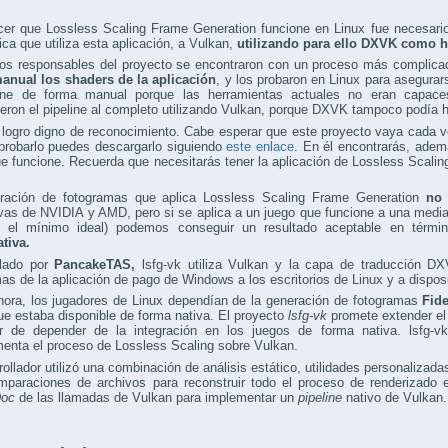
er que Lossless Scaling Frame Generation funcione en Linux fue necesario 
ica que utiliza esta aplicación, a Vulkan,
utilizando para ello DXVK como h
 los responsables del proyecto se encontraron con un proceso más complica
anual los shaders de la aplicación
, y los probaron en Linux para asegura
line de forma manual porque las herramientas actuales no eran capace
ieron el pipeline al completo utilizando Vulkan, porque DXVK tampoco podía ha
logro digno de reconocimiento. Cabe esperar que este proyecto vaya cada v
probarlo puedes descargarlo siguiendo
este enlace
. En él encontrarás, adem
e funcione. Recuerda que necesitarás tener la aplicación de Lossless Scali
ración de fotogramas que aplica Lossless Scaling Frame Generation
no 
ivas de NVIDIA y AMD, pero si se aplica a un juego que funcione a una med
el mínimo ideal) podemos conseguir un resultado aceptable en térmi
ativa.
llado por
PancakeTAS,
lsfg-vk utiliza Vulkan y la capa de traducción DX
as de la aplicación de pago de Windows a los escritorios de Linux y a dispo
hora, los jugadores de Linux dependían de la generación de fotogramas
Fid
ue estaba disponible de forma nativa. El proyecto
lsfg-vk
promete extender e
r de depender de la integración en los juegos de forma nativa. lsfg-v
enta el proceso de Lossless Scaling sobre Vulkan.
rollador utilizó una combinación de análisis estático, utilidades personaliza
paraciones de archivos para reconstruir todo el proceso de renderizado e
Doc
de las llamadas de Vulkan para implementar un
pipeline
nativo de Vulkan.