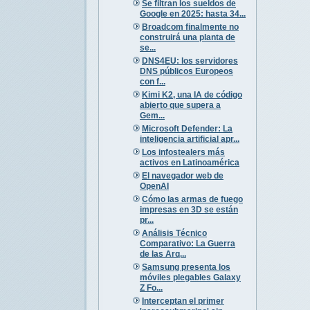
Se filtran los sueldos de
Google en 2025: hasta 34...
Broadcom finalmente no
construirá una planta de
se...
DNS4EU: los servidores
DNS públicos Europeos
con f...
Kimi K2, una IA de código
abierto que supera a
Gem...
Microsoft Defender: La
inteligencia artificial apr...
Los infostealers más
activos en Latinoamérica
El navegador web de
OpenAI
Cómo las armas de fuego
impresas en 3D se están
pr...
Análisis Técnico
Comparativo: La Guerra
de las Arq...
Samsung presenta los
móviles plegables Galaxy
Z Fo...
Interceptan el primer