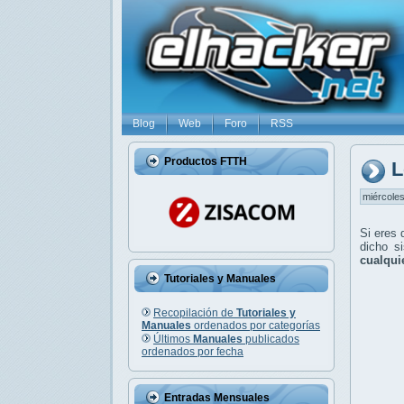
Blog
Web
Foro
RSS
Productos FTTH
L
miércoles
Si eres 
dicho s
cualqui
Tutoriales y Manuales
Recopilación de
Tutoriales y
Manuales
ordenados por categorías
Últimos
Manuales
publicados
ordenados por fecha
Entradas Mensuales