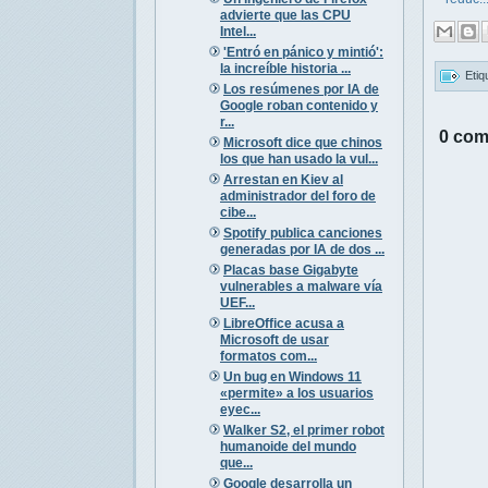
advierte que las CPU
Intel...
'Entró en pánico y mintió':
la increíble historia ...
Etiq
Los resúmenes por IA de
Google roban contenido y
r...
0 com
Microsoft dice que chinos
los que han usado la vul...
Arrestan en Kiev al
administrador del foro de
cibe...
Spotify publica canciones
generadas por IA de dos ...
Placas base Gigabyte
vulnerables a malware vía
UEF...
LibreOffice acusa a
Microsoft de usar
formatos com...
Un bug en Windows 11
«permite» a los usuarios
eyec...
Walker S2, el primer robot
humanoide del mundo
que...
Google desarrolla un