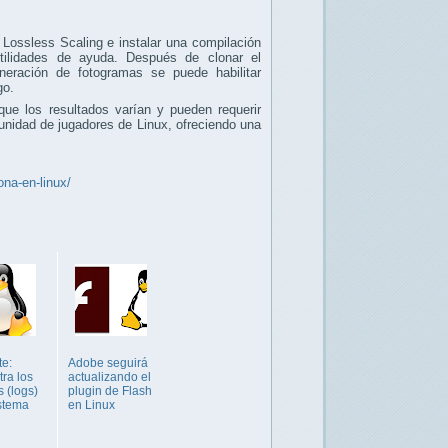
 Lossless Scaling e instalar una compilación
ilidades de ayuda. Después de clonar el
neración de fotogramas se puede habilitar
go.
ue los resultados varían y pueden requerir
unidad de jugadores de Linux, ofreciendo una
na-en-linux/
te:
Adobe seguirá
tra los
actualizando el
s (logs)
plugin de Flash
istema
en Linux