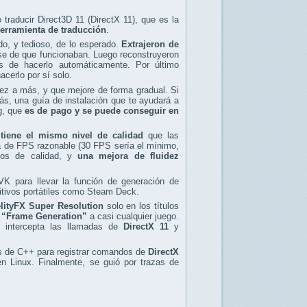
traducir Direct3D 11 (DirectX 11), que es la
erramienta de traducción
.
do, y tedioso, de lo esperado.
Extrajeron de
rse de que funcionaban. Luego reconstruyeron
s de hacerlo automáticamente. Por último
cerlo por sí solo.
ez a más, y que mejore de forma gradual. Si
ás, una guía de instalación que te ayudará a
ng, que
es de pago y se puede conseguir en
tiene el mismo nivel de calidad
que las
ia de FPS razonable (30 FPS sería el mínimo,
nos de calidad, y
una mejora de fluidez
VK para llevar la función de generación de
sitivos portátiles como Steam Deck.
elityFX Super Resolution
solo en los títulos
l
“Frame Generation”
a casi cualquier juego.
k intercepta las llamadas de
DirectX 11
y
das de C++ para registrar comandos de
DirectX
n Linux. Finalmente, se guió por trazas de