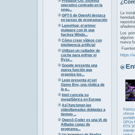
Predator-OS: sistema
¿Cómo
operativo centrado en la
segu...
La insta
GPT-5 de OpenAI destaca
heredad
en tareas de programación
reposit
LameHug: el primer
añadien
malware con IA que
Los pri
hackea Windo...
algunos 
Cómo crear vídeos con
nueva fo
inteligencia artificial
Fuentes
Utilizan un radiador de
https://
coche para enfriar el
Ryze...
Entr
Google presenta una
nueva función que
organiza los...
Lego presenta el set
Game Boy, una réplica de
la p...
Intel cancela su
megafábrica en Europa
Así funcionan las
Fabric
videollamadas dobladas a
chinos
tiempo ...
portáti
Qwen3-Coder es una IA de
GPUs 
Alibaba capaz de
RTX 30
programa...
intento
Un ingeniero de Firefox
reduc..