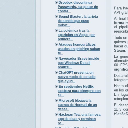
Dropbox discontinua
Passwords, su gestor de
Para hac
contra...
API gráf
Sound Blaster: la tarjeta
Al final
de sonido que puso
forma m
músic...
el pipe
La polémica tras la
reescrib
aparición en Vogue por
Todo un 
primera...
quieres 
Ataques homográficos
hacer qu
usados en phishing saltan
Steam
.
fil...
La gene
Navegador Brave impide
alternat
que Windows Recall
60 FPS 
realice ...
signific
ChatGPT presenta un
Desarro
nuevo modo de estudio
fotogram
que ayud...
Hasta a
En septiembre Netflix
en los q
acabará para siempre con
En luga
el ...
reimplem
Microsoft bloquea la
cuenta de Hotmail de un
El desar
desar...
11
y com
Render
Hackean Tea, una famosa
app de citas y terminan
ro...