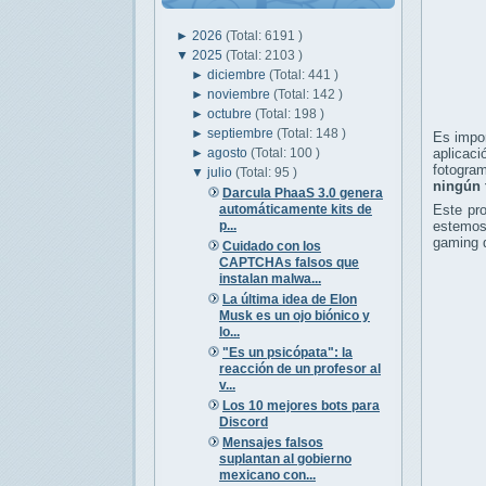
►
2026
(Total: 6191 )
▼
2025
(Total: 2103 )
►
diciembre
(Total: 441 )
►
noviembre
(Total: 142 )
►
octubre
(Total: 198 )
►
septiembre
(Total: 148 )
Es impo
►
agosto
(Total: 100 )
aplicac
fotogra
▼
julio
(Total: 95 )
ningún 
Darcula PhaaS 3.0 genera
automáticamente kits de
Este pr
p...
estemos
gaming q
Cuidado con los
CAPTCHAs falsos que
instalan malwa...
La última idea de Elon
Musk es un ojo biónico y
lo...
"Es un psicópata": la
reacción de un profesor al
v...
Los 10 mejores bots para
Discord
Mensajes falsos
suplantan al gobierno
mexicano con...