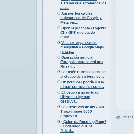
sistema que aprovecha los
ace...
Así son los cables
submarinos de Google y
Meta par...
OpenAI presenta el agente
ChatGPT, que puede
contr...
Vecinos organizados
manipulan a Google Maps
para q...
Operación mundial
Europol contra la red pro
Rusa d...
La Unión Europea lanza un
prototipo de sistema de ...
Un youtuber podría ir a la
cárcel por reseñar cons...
El juego ya no es tuyo,
Ubisoft exige que
destruya...
Las reservas de los AMD
Threadripper 9000
empiezan...
Entrada
¿Quién es Ruoming Pang?
El ingeniero que ha
fichad...