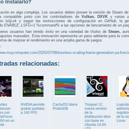
 Instalarlo?
lación es algo compleja. Los usuarios deben poseer la versión de Steam de
a compatible junto con los controladores de
Vulkan, DXVK
y varias ut
orio
lsfg-vk
y seguir las instrucciones de configuración en
GitHub
, la ge
do
ENABLE_LSFG=1 %command%
a las opciones de lanzamiento de un jue
meros usuarios han tenido éxito en una variedad de títulos de
Steam,
aunq
ajustes manuales. Esta innovación representa un paso adelante para la com
rma de mejorar el rendimiento en una amplia gama de juegos.
:
www.muycomputer.com/2025/07/08/lossless-scaling-frame-generation-ya-funcio
adas relacionadas:
antes
NVIDIA permite
CachyOS lidera
Trisquel 12:
Logrota
 lanzan
grabar partidas
ProtonDB
nueva versión
adminis
les con
a 240 FPS
de la
registro
GeForce
distribución libre
de tu s
50 en un
con base en
Linux
 de
Ubuntu 24.04
.
LTS