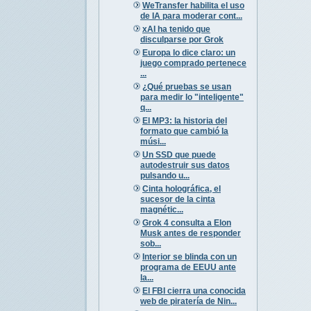
WeTransfer habilita el uso
de IA para moderar cont...
xAI ha tenido que
disculparse por Grok
Europa lo dice claro: un
juego comprado pertenece
...
¿Qué pruebas se usan
para medir lo "inteligente"
q...
El MP3: la historia del
formato que cambió la
músi...
Un SSD que puede
autodestruir sus datos
pulsando u...
Cinta holográfica, el
sucesor de la cinta
magnétic...
Grok 4 consulta a Elon
Musk antes de responder
sob...
Interior se blinda con un
programa de EEUU ante
la...
El FBI cierra una conocida
web de piratería de Nin...